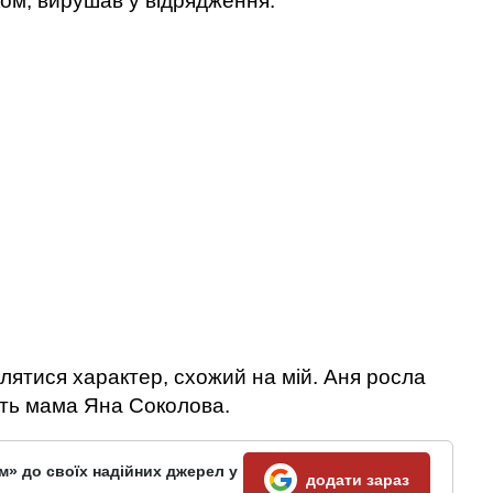
ком, вирушав у відрядження.
лятися характер, схожий на мій. Аня росла
ить мама Яна Соколова.
м» до своїх надійних джерел у
додати зараз