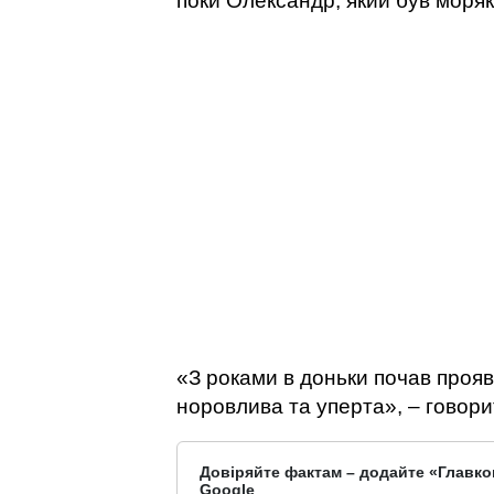
поки Олександр, який був моря
«З роками в доньки почав прояв
норовлива та уперта», – говор
Довіряйте фактам – додайте «Главко
Google