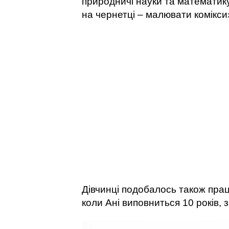
природничі науки та математику
на чернетці – малювати комікси
Дівчинці подобалось також пра
коли Ані виповниться 10 років,