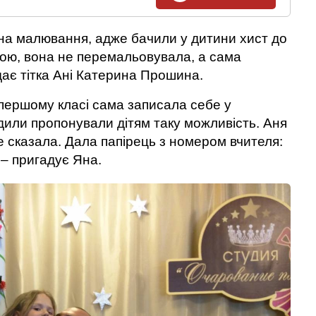
 на малювання, адже бачили у дитини хист до
тою, вона не перемальовувала, а сама
ає тітка Ані Катерина Прошина.
 першому класі сама записала себе у
дили пропонували дітям таку можливість. Аня
е сказала. Дала папірець з номером вчителя:
– пригадує Яна.