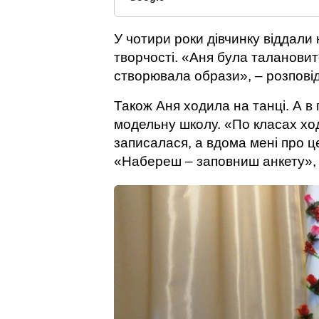
У чотири роки дівчинку віддали
творчості. «Аня була таланови
створювала образи», – розповід
Також Аня ходила на танці. А в
модельну школу. «По класах хо
записалася, а вдома мені про ц
«Набереш – заповниш анкету», 