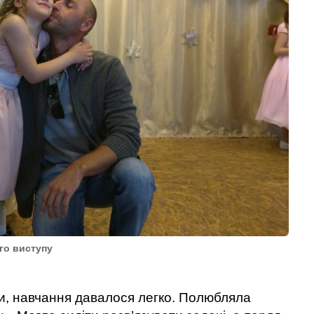
го виступу
и, навчання давалося легко. Полюбляла