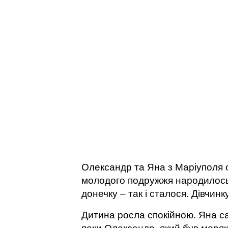
Олександр та Яна з Маріуполя о
молодого подружжя народилось н
донечку – так і сталося. Дівчин
Дитина росла спокійною. Яна с