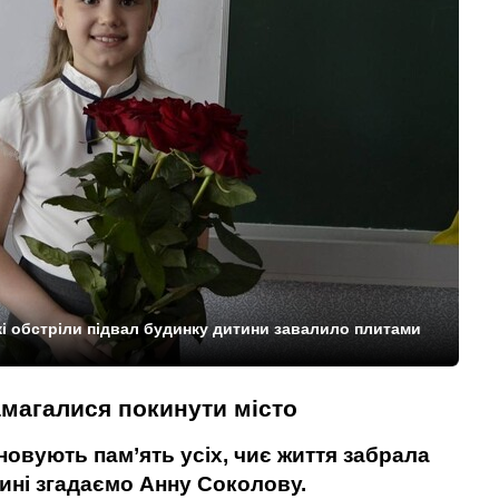
жі обстріли підвал будинку дитини завалило плитами
намагалися покинути місто
новують пам’ять усіх, чиє життя забрала
Нині згадаємо Анну Соколову.