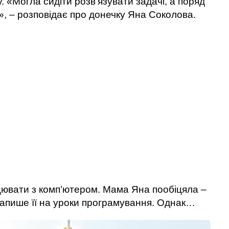
. «Могла сидіти розв’язувати задачі, а поряд
», – розповідає про донечку Яна Соколова.
цювати з комп’ютером. Мама Яна пообіцяла –
 запише її на уроки програмування. Однак…