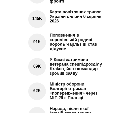
фронті
Карта повітряних тривог
України онлайн 6 серпня
145K
2026
Поповнення в
королівській родині.
91K
Король Чарльз III став
дідусем
У Києві затримано
ветерана спецпідрозділу
89K
Kraken, його командир
зробив заяву
Міністр оборони
Болгарії отримав
62K
«попередження» через
МіГ-29 з Польщі
Нарада, після якої