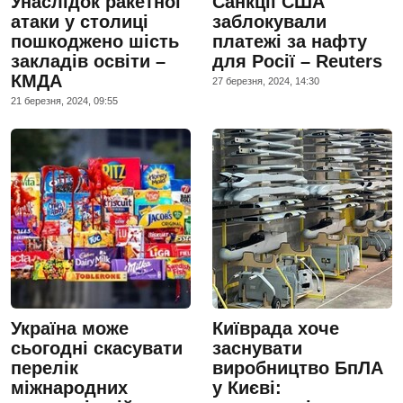
Унаслідок ракетної
Санкції США
атаки у столиці
заблокували
пошкоджено шість
платежі за нафту
закладів освіти –
для Росії – Reuters
КМДА
27 березня, 2024, 14:30
21 березня, 2024, 09:55
Україна може
Київрада хоче
сьогодні скасувати
заснувати
перелік
виробництво БпЛА
міжнародних
у Києві: