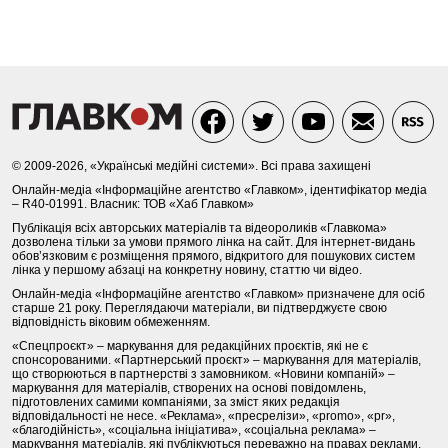
© 2009-2026, «Українські медійні системи». Всі права захищені
Онлайн-медіа «Інформаційне агентство «Главком», ідентифікатор медіа
– R40-01991. Власник: ТОВ «Хаб Главком»
Публікація всіх авторських матеріалів та відеороликів «Главкома»
дозволена тільки за умови прямого лінка на сайт. Для інтернет-видань
обов’язковим є розміщення прямого, відкритого для пошукових систем
лінка у першому абзаці на конкретну новину, статтю чи відео.
Онлайн-медіа «Інформаційне агентство «Главком» призначене для осіб
старше 21 року. Переглядаючи матеріали, ви підтверджуєте свою
відповідність віковим обмеженням.
«Спецпроєкт» – маркування для редакційних проєктів, які не є
спонсорованими. «Партнерський проєкт» – маркування для матеріалів,
що створюються в партнерстві з замовником. «Новини компаній» –
маркування для матеріалів, створених на основі повідомлень,
підготовлених самими компаніями, за зміст яких редакція
відповідальності не несе. «Реклама», «пресрелізи», «promo», «pr»,
«благодійність», «соціальна ініціатива», «соціальна реклама» –
маркування матеріалів, які публікуються переважно на правах реклами.