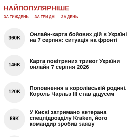
НАЙПОПУЛЯРНІШЕ
ЗА ТИЖДЕНЬ
ЗА ТРИ ДНІ
ЗА ДЕНЬ
Онлайн-карта бойових дій в Україні
360K
на 7 серпня: ситуація на фронті
Карта повітряних тривог України
146K
онлайн 7 серпня 2026
Поповнення в королівській родині.
120K
Король Чарльз III став дідусем
У Києві затримано ветерана
спецпідрозділу Kraken, його
89K
командир зробив заяву