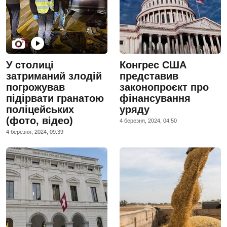
У столиці
Конгрес США
затриманий злодій
представив
погрожував
законопроєкт про
підірвати гранатою
фінансування
поліцейських
уряду
(фото, відео)
4 березня, 2024, 04:50
4 березня, 2024, 09:39