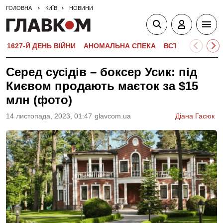
ГОЛОВНА
КИЇВ
НОВИНИ
1627-Й ДЕНЬ ВІЙНИ
АНОМАЛЬНА СПЕКА
ВСТУПНА КАМПА
Серед сусідів – боксер Усик: під
Києвом продають маєток за $15
млн (фото)
14 листопада, 2023, 01:47
glavcom.ua
Діана Гасюк