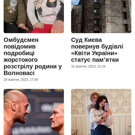
Омбудсмен
Суд Києва
повідомив
повернув будівлі
подробиці
«Квіти України»
жорстокого
статус памʼятки
розстрілу родини у
31 жовтня, 2023, 21:24
Волновасі
29 жовтня, 2023, 17:59