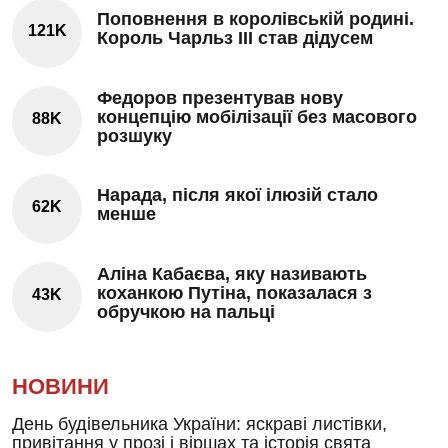
Поповнення в королівській родині.
121K
Король Чарльз III став дідусем
Федоров презентував нову
концепцію мобілізації без масового
88K
розшуку
Нарада, після якої ілюзій стало
62K
менше
Аліна Кабаєва, яку називають
коханкою Путіна, показалася з
43K
обручкою на пальці
НОВИНИ
День будівельника України: яскраві листівки,
привітання у прозі і віршах та історія свята