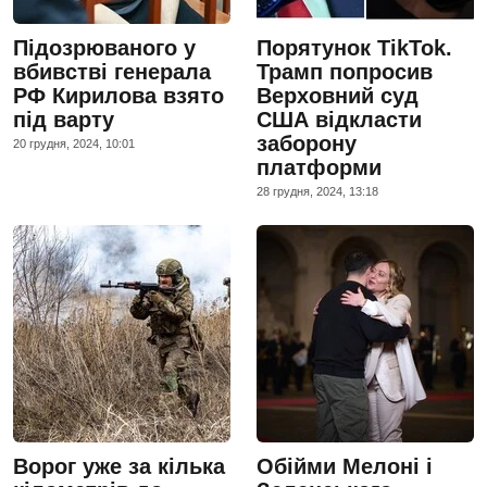
Підозрюваного у
Порятунок TikTok.
вбивстві генерала
Трамп попросив
РФ Кирилова взято
Верховний суд
під варту
США відкласти
заборону
20 грудня, 2024, 10:01
платформи
28 грудня, 2024, 13:18
Ворог уже за кілька
Обійми Мелоні і