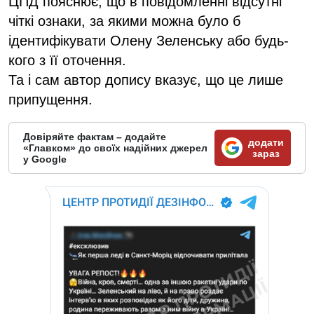
ЦПД пояснює, що в повідомленні відсутні
чіткі ознаки, за якими можна було б
ідентифікувати Олену Зеленську або будь-
кого з її оточення.
Та і сам автор допису вказує, що це лише
припущення.
Довіряйте фактам – додайте
додати
«Главком» до своїх надійних джерел
зараз
у Google