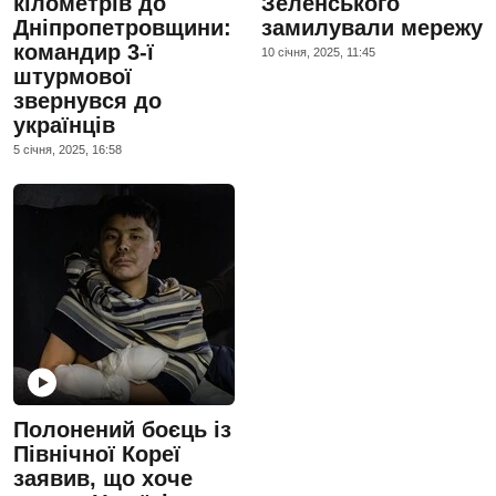
кілометрів до
Зеленського
Дніпропетровщини:
замилували мережу
командир 3-ї
10 сiчня, 2025, 11:45
штурмової
звернувся до
українців
5 сiчня, 2025, 16:58
Полонений боєць із
Північної Кореї
заявив, що хоче