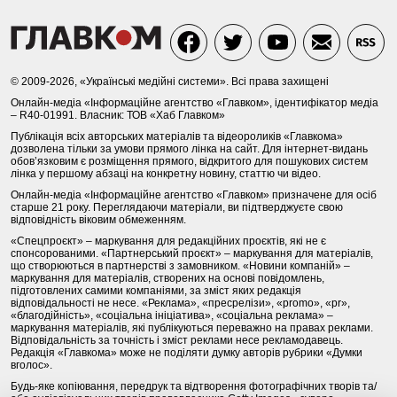
© 2009-2026, «Українські медійні системи». Всі права захищені
Онлайн-медіа «Інформаційне агентство «Главком», ідентифікатор медіа
– R40-01991. Власник: ТОВ «Хаб Главком»
Публікація всіх авторських матеріалів та відеороликів «Главкома»
дозволена тільки за умови прямого лінка на сайт. Для інтернет-видань
обов’язковим є розміщення прямого, відкритого для пошукових систем
лінка у першому абзаці на конкретну новину, статтю чи відео.
Онлайн-медіа «Інформаційне агентство «Главком» призначене для осіб
старше 21 року. Переглядаючи матеріали, ви підтверджуєте свою
відповідність віковим обмеженням.
«Спецпроєкт» – маркування для редакційних проєктів, які не є
спонсорованими. «Партнерський проєкт» – маркування для матеріалів,
що створюються в партнерстві з замовником. «Новини компаній» –
маркування для матеріалів, створених на основі повідомлень,
підготовлених самими компаніями, за зміст яких редакція
відповідальності не несе. «Реклама», «пресрелізи», «promo», «pr»,
«благодійність», «соціальна ініціатива», «соціальна реклама» –
маркування матеріалів, які публікуються переважно на правах реклами.
Відповідальність за точність і зміст реклами несе рекламодавець.
Редакція «Главкома» може не поділяти думку авторів рубрики «Думки
вголос».
Будь-яке копіювання, передрук та відтворення фотографічних творів та/