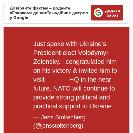
Довіряйте фактам – додайте
додати
«Главком» до своїх надійних джерел
зараз
у Google
Just spoke with Ukraine’s
President-elect Volodymyr
Zelensky. I congratulated him
on his victory & invited him to
visit
#NATO
HQ in the near
future. NATO will continue to
provide strong political and
practical support to Ukraine.
— Jens Stoltenberg
(@jensstoltenberg)
23 квітня