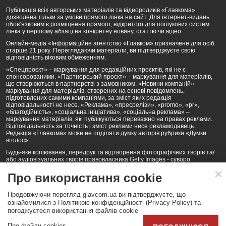
Публікація всіх авторських матеріалів та відеороликів «Главкома»
дозволена тільки за умови прямого лінка на сайт. Для інтернет-видань
обов’язковим є розміщення прямого, відкритого для пошукових систем
лінка у першому абзаці на конкретну новину, статтю чи відео.
Онлайн-медіа «Інформаційне агентство «Главком» призначене для осіб
старше 21 року. Переглядаючи матеріали, ви підтверджуєте свою
відповідність віковим обмеженням.
«Спецпроєкт» – маркування для редакційних проєктів, які не є
спонсорованими. «Партнерський проєкт» – маркування для матеріалів,
що створюються в партнерстві з замовником. «Новини компаній» –
маркування для матеріалів, створених на основі повідомлень,
підготовлених самими компаніями, за зміст яких редакція
відповідальності не несе. «Реклама», «пресрелізи», «promo», «pr»,
«благодійність», «соціальна ініціатива», «соціальна реклама» –
маркування матеріалів, які публікуються переважно на правах реклами.
Відповідальність за точність і зміст реклами несе рекламодавець.
Редакція «Главкома» може не поділяти думку авторів рубрики «Думки
вголос».
Будь-яке копіювання, передрук та відтворення фотографічних творів та/
або аудіовізуальних творів правовласника Getty Images - суворо
забороняється.
Про використання cookie
Політика конфіденційності (Privacy Policy). Правила сайту
Продовжуючи перегляд glavcom.ua ви підтверджуєте, що
КОНТАКТИ
НАША КОМАНДА
АРХІВ
ознайомилися з Політикою конфіденційності (Privacy Policy) та
погоджуєтеся використання файлів cookie
Партнери:
DepositPhotos.com
,
opendatabot.ua
Про файли cookies