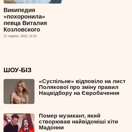
Википедия
«похоронила»
певца Виталия
Козловского
21 червня, 2022, 11:01
ШОУ-БІЗ
«Суспільне» відповіло на лист
Полякової про зміну правил
Нацвідбору на Євробачення
Помер музикант, який
створював найвідоміші хіти
Мадонни