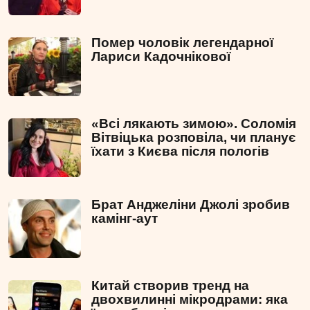
Помер чоловік легендарної
Лариси Кадочнікової
«Всі лякають зимою». Соломія
Вітвіцька розповіла, чи планує
їхати з Києва після пологів
Брат Анджеліни Джолі зробив
камінг-аут
Китай створив тренд на
двохвилинні мікродрами: яка