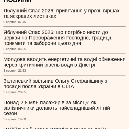
Яблучний Спас 2026: привітання у прозі, віршах
та яскравих листівках
6 серпня, 07:45
Яблучний Спас 2026: що потрібно нести до
церкви на Преображення Господнє, традиції,
прикмети та заборони цього дня
6 серпня, 06:55
Молдова вводить енергетичні та водні обмеження
через критичний рівень води в Дністрі
3 серпня, 21:53
Зеленський звільнив Ольгу Стефанішину з
посади посла України в США
3 серпня, 20:05
Понад 2,8 млн пасажирів за місяць: як
залізничники долають найскладніший літній
сезон
3 серпня, 19:00