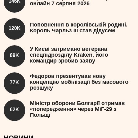
146K
онлайн 7 серпня 2026
Поповнення в королівській родині.
120K
Король Чарльз III став дідусем
У Києві затримано ветерана
спецпідрозділу Kraken, його
89K
командир зробив заяву
Федоров презентував нову
концепцію мобілізації без масового
77K
розшуку
Міністр оборони Болгарії отримав
«попередження» через МіГ-29 з
62K
Польщі
НОВИНИ