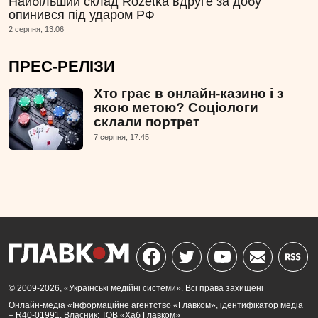
Найбільший склад Rozetka вдруге за добу
опинився під ударом РФ
2 серпня, 13:06
ПРЕС-РЕЛІЗИ
Хто грає в онлайн-казино і з
якою метою? Соціологи
склали портрет
7 серпня, 17:45
© 2009-2026, «Українські медійні системи». Всі права захищені
Онлайн-медіа «Інформаційне агентство «Главком», ідентифікатор медіа
– R40-01991. Власник: ТОВ «Хаб Главком»