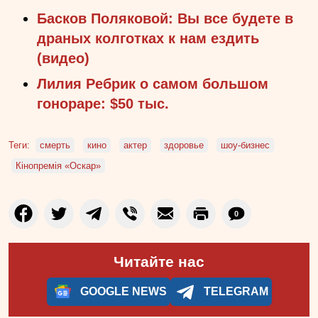
Басков Поляковой: Вы все будете в
драных колготках к нам ездить
(видео)
Лилия Ребрик о самом большом
гонораре: $50 тыс.
Теги:
смерть
кино
актер
здоровье
шоу-бизнес
Кінопремія «Оскар»
0
Читайте нас
GOOGLE NEWS
TELEGRAM