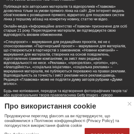
Публікація всіх авторських матеріалів та відеороликів «Главкома»
дозволена тільки за умови прямого лінка на сайт. Для інтернет-видань
обов’язковим є розміщення прямого, відкритого для пошукових систем
лінка у першому абзаці на конкретну новину, статтю чи відео.
Онлайн-медіа «Інформаційне агентство «Главком» призначене для осіб
старше 21 року. Переглядаючи матеріали, ви підтверджуєте свою
відповідність віковим обмеженням.
«Спецпроєкт» – маркування для редакційних проєктів, які не є
спонсорованими. «Партнерський проєкт» – маркування для матеріалів,
що створюються в партнерстві з замовником. «Новини компаній» –
маркування для матеріалів, створених на основі повідомлень,
підготовлених самими компаніями, за зміст яких редакція
відповідальності не несе. «Реклама», «пресрелізи», «promo», «pr»,
«благодійність», «соціальна ініціатива», «соціальна реклама» –
маркування матеріалів, які публікуються переважно на правах реклами.
Відповідальність за точність і зміст реклами несе рекламодавець.
Редакція «Главкома» може не поділяти думку авторів рубрики «Думки
вголос».
Будь-яке копіювання, передрук та відтворення фотографічних творів та/
або аудіовізуальних творів правовласника Getty Images - суворо
забороняється.
Про використання cookie
Політика конфіденційності (Privacy Policy). Правила сайту
Продовжуючи перегляд glavcom.ua ви підтверджуєте, що
КОНТАКТИ
НАША КОМАНДА
АРХІВ
ознайомилися з Політикою конфіденційності (Privacy Policy) та
погоджуєтеся використання файлів cookie
Партнери:
DepositPhotos.com
,
opendatabot.ua