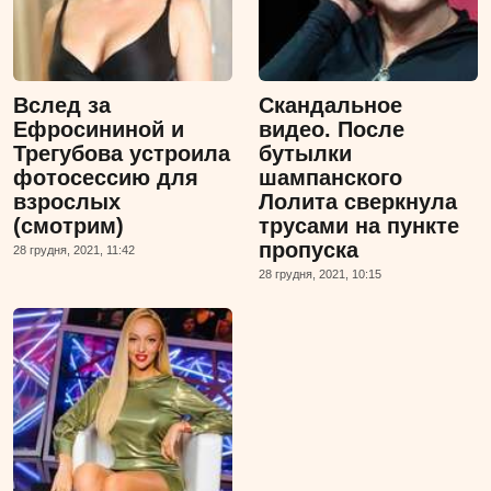
Вслед за
Скандальное
Ефросининой и
видео. После
Трегубова устроила
бутылки
фотосессию для
шампанского
взрослых
Лолита сверкнула
(смотрим)
трусами на пункте
пропуска
28 грудня, 2021, 11:42
28 грудня, 2021, 10:15