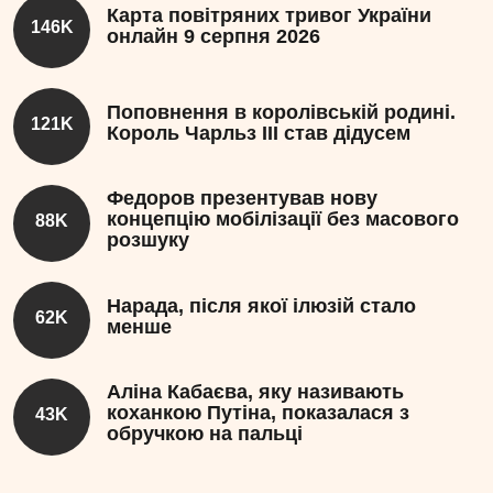
Карта повітряних тривог України
146K
онлайн 9 серпня 2026
Поповнення в королівській родині.
121K
Король Чарльз III став дідусем
Федоров презентував нову
концепцію мобілізації без масового
88K
розшуку
Нарада, після якої ілюзій стало
62K
менше
Аліна Кабаєва, яку називають
коханкою Путіна, показалася з
43K
обручкою на пальці