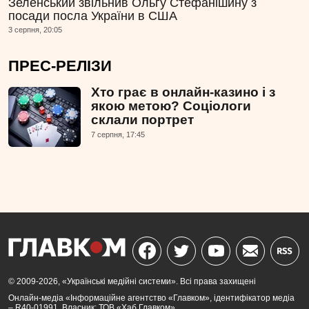
Зеленський звільнив Ольгу Стефанішину з
посади посла України в США
3 серпня, 20:05
ПРЕС-РЕЛІЗИ
Хто грає в онлайн-казино і з
якою метою? Соціологи
склали портрет
7 серпня, 17:45
© 2009-2026, «Українські медійні системи». Всі права захищені
Онлайн-медіа «Інформаційне агентство «Главком», ідентифікатор медіа
– R40-01991. Власник: ТОВ «Хаб Главком»