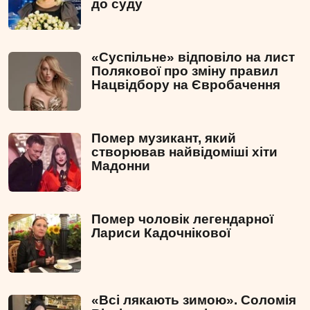
до суду
«Суспільне» відповіло на лист
Полякової про зміну правил
Нацвідбору на Євробачення
Помер музикант, який
створював найвідоміші хіти
Мадонни
Помер чоловік легендарної
Лариси Кадочнікової
«Всі лякають зимою». Соломія