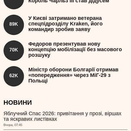
Король Чарльз III став дідусем
У Києві затримано ветерана
спецпідрозділу Kraken, його
89K
командир зробив заяву
Федоров презентував нову
концепцію мобілізації без масового
70K
розшуку
Міністр оборони Болгарії отримав
«попередження» через МіГ-29 з
62K
Польщі
НОВИНИ
Яблучний Спас 2026: привітання у прозі, віршах
та яскравих листівках
Вчора, 07:45