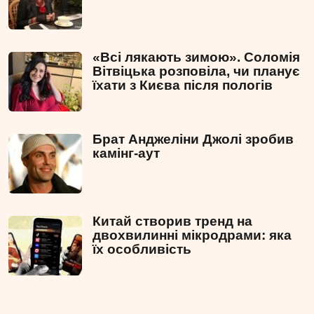
«Всі лякають зимою». Соломія
Вітвіцька розповіла, чи планує
їхати з Києва після пологів
Брат Анджеліни Джолі зробив
камінг-аут
Китай створив тренд на
двохвилинні мікродрами: яка
їх особливість