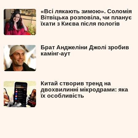
«Всі лякають зимою». Соломія
Вітвіцька розповіла, чи планує
їхати з Києва після пологів
Брат Анджеліни Джолі зробив
камінг-аут
Китай створив тренд на
двохвилинні мікродрами: яка
їх особливість