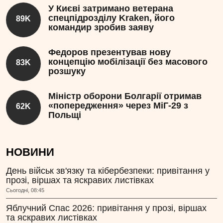
У Києві затримано ветерана
спецпідрозділу Kraken, його
89K
командир зробив заяву
Федоров презентував нову
концепцію мобілізації без масового
83K
розшуку
Міністр оборони Болгарії отримав
«попередження» через МіГ-29 з
62K
Польщі
НОВИНИ
День військ зв'язку та кібербезпеки: привітання у
прозі, віршах та яскравих листівках
Сьогодні, 08:45
Яблучний Спас 2026: привітання у прозі, віршах
та яскравих листівках