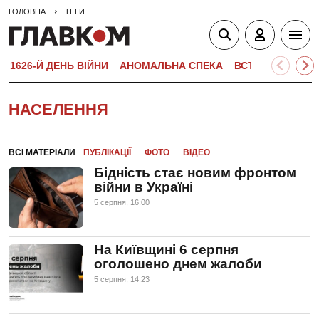
ГОЛОВНА
ТЕГИ
1626-Й ДЕНЬ ВІЙНИ
АНОМАЛЬНА СПЕКА
ВСТУПНА КАМПА
НАСЕЛЕННЯ
ВСІ МАТЕРІАЛИ
ПУБЛІКАЦІЇ
ФОТО
ВІДЕО
Бідність стає новим фронтом
війни в Україні
5 серпня, 16:00
На Київщині 6 серпня
оголошено днем жалоби
5 серпня, 14:23