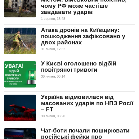
чому РФ може частіше
завдавати ударів
1 серпня, 18:48
Атака дронів на Київщину:
пошкодження зафіксовано у
двох районах
31 липня, 12:32
У Києві оголошено відбій
повітряної тривоги
30 липня, 06:14
Україна відмовилася від
масованих ударів по НПЗ Росії
– FT
30 липня, 03:20
Чат-боти почали поширювати
російські фейки про