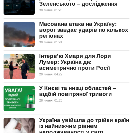
Зеленського – дослідження
30 липня, 01:28
Масована атака на Україну:
ворог завдає ударів по кількох
регіонах
30 липня, 01:24
Інтерв'ю Хмари для Лори
Лумер: Україна діє
асиметрично проти Росії
29 липня, 04:22
У Києві та низці областей –
відбій повітряної тривоги
28 липня, 01:23
Україна увійшла до трійки країн
із найнижчим рівнем
народжуваності у світі