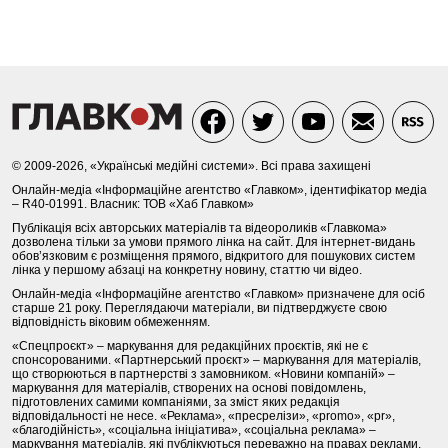
© 2009-2026, «Українські медійні системи». Всі права захищені
Онлайн-медіа «Інформаційне агентство «Главком», ідентифікатор медіа
– R40-01991. Власник: ТОВ «Хаб Главком»
Публікація всіх авторських матеріалів та відеороликів «Главкома»
дозволена тільки за умови прямого лінка на сайт. Для інтернет-видань
обов’язковим є розміщення прямого, відкритого для пошукових систем
лінка у першому абзаці на конкретну новину, статтю чи відео.
Онлайн-медіа «Інформаційне агентство «Главком» призначене для осіб
старше 21 року. Переглядаючи матеріали, ви підтверджуєте свою
відповідність віковим обмеженням.
«Спецпроєкт» – маркування для редакційних проєктів, які не є
спонсорованими. «Партнерський проєкт» – маркування для матеріалів,
що створюються в партнерстві з замовником. «Новини компаній» –
маркування для матеріалів, створених на основі повідомлень,
підготовлених самими компаніями, за зміст яких редакція
відповідальності не несе. «Реклама», «пресрелізи», «promo», «pr»,
«благодійність», «соціальна ініціатива», «соціальна реклама» –
маркування матеріалів, які публікуються переважно на правах реклами.