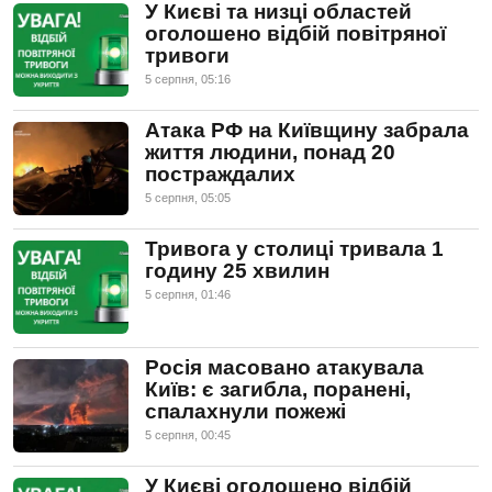
У Києві та низці областей
оголошено відбій повітряної
тривоги
5 серпня, 05:16
Атака РФ на Київщину забрала
життя людини, понад 20
постраждалих
5 серпня, 05:05
Тривога у столиці тривала 1
годину 25 хвилин
5 серпня, 01:46
Росія масовано атакувала
Київ: є загибла, поранені,
спалахнули пожежі
5 серпня, 00:45
У Києві оголошено відбій