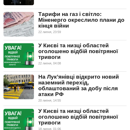
Тарифи на газ і світло:
Міненерго окреслило плани до
кінця війни
22 липня, 23:59
У Києві та низці областей
оголошено відбій повітряної
тривоги
22 липня, 04:08
На Лук’янівці відкрито новий
наземний перехід,
облаштований за добу після
атаки РФ
20 липня, 14:55
У Києві та низці областей
оголошено відбій повітряної
тривоги
18 липня, 01:06