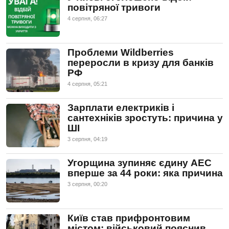
повітряної тривоги
4 серпня, 06:27
Проблеми Wildberries
переросли в кризу для банків
РФ
4 серпня, 05:21
Зарплати електриків і
сантехніків зростуть: причина у
ШІ
3 серпня, 04:19
Угорщина зупиняє єдину АЕС
вперше за 44 роки: яка причина
3 серпня, 00:20
Київ став прифронтовим
містом: військовий пояснив,