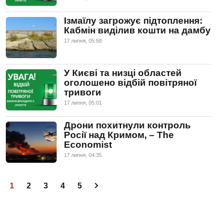
Ізмаїлу загрожує підтоплення:
Кабмін виділив кошти на дамбу
17 липня, 05:58
У Києві та низці областей
оголошено відбій повітряної
тривоги
17 липня, 05:01
Дрони похитнули контроль
Росії над Кримом, – The
Economist
17 липня, 04:35
1
2
3
4
5