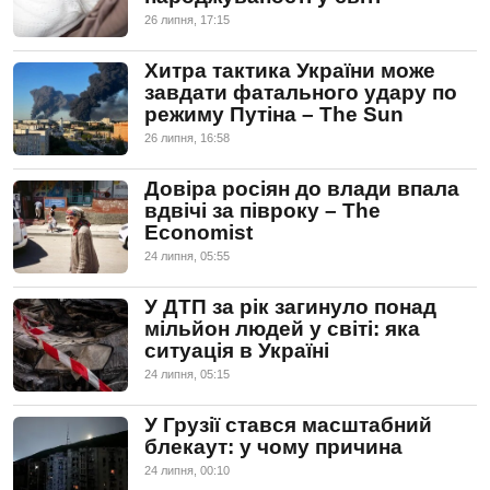
26 липня, 17:15
Хитра тактика України може
завдати фатального удару по
режиму Путіна – The Sun
26 липня, 16:58
Довіра росіян до влади впала
вдвічі за півроку – The
Economist
24 липня, 05:55
У ДТП за рік загинуло понад
мільйон людей у світі: яка
ситуація в Україні
24 липня, 05:15
У Грузії стався масштабний
блекаут: у чому причина
24 липня, 00:10