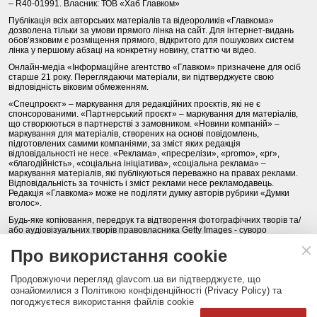
– R40-01991. Власник: ТОВ «Хаб Главком»
Публікація всіх авторських матеріалів та відеороликів «Главкома»
дозволена тільки за умови прямого лінка на сайт. Для інтернет-видань
обов’язковим є розміщення прямого, відкритого для пошукових систем
лінка у першому абзаці на конкретну новину, статтю чи відео.
Онлайн-медіа «Інформаційне агентство «Главком» призначене для осіб
старше 21 року. Переглядаючи матеріали, ви підтверджуєте свою
відповідність віковим обмеженням.
«Спецпроєкт» – маркування для редакційних проєктів, які не є
спонсорованими. «Партнерський проєкт» – маркування для матеріалів,
що створюються в партнерстві з замовником. «Новини компаній» –
маркування для матеріалів, створених на основі повідомлень,
підготовлених самими компаніями, за зміст яких редакція
відповідальності не несе. «Реклама», «пресрелізи», «promo», «pr»,
«благодійність», «соціальна ініціатива», «соціальна реклама» –
маркування матеріалів, які публікуються переважно на правах реклами.
Відповідальність за точність і зміст реклами несе рекламодавець.
Редакція «Главкома» може не поділяти думку авторів рубрики «Думки
вголос».
Будь-яке копіювання, передрук та відтворення фотографічних творів та/
або аудіовізуальних творів правовласника Getty Images - суворо
забороняється.
Про використання cookie
Політика конфіденційності (Privacy Policy). Правила сайту
Продовжуючи перегляд glavcom.ua ви підтверджуєте, що
КОНТАКТИ
НАША КОМАНДА
АРХІВ
ознайомилися з Політикою конфіденційності (Privacy Policy) та
погоджуєтеся використання файлів cookie
Партнери:
DepositPhotos.com
,
opendatabot.ua