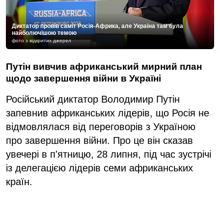
Диктатор провів саміт Росія-Африка, але Україна там була
найболючішою темою
фото з відкритих джерел
Путін вивчив африканський мирний план
щодо завершення війни в Україні
Російський диктатор Володимир Путін
запевнив африканських лідерів, що Росія не
відмовлялася від переговорів з Україною
про завершення війни. Про це він сказав
увечері в п'ятницю, 28 липня, під час зустрічі
із делегацією лідерів семи африканських
країн.