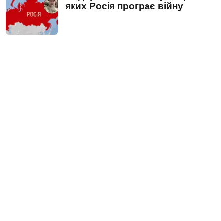
яких Росія програє війну