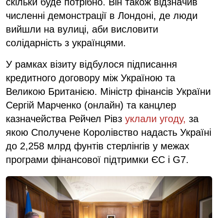
скільки буде потрібно. Він також відзначив
численні демонстрації в Лондоні, де люди
вийшли на вулиці, аби висловити
солідарність з українцями.
У рамках візиту відбулося підписання
кредитного договору між Україною та
Великою Британією. Міністр фінансів України
Сергій Марченко (онлайн) та канцлер
казначейства Рейчел Рівз
уклали угоду,
за
якою Сполучене Королівство надасть Україні
до 2,258 млрд фунтів стерлінгів у межах
програми фінансової підтримки ЄС і G7.