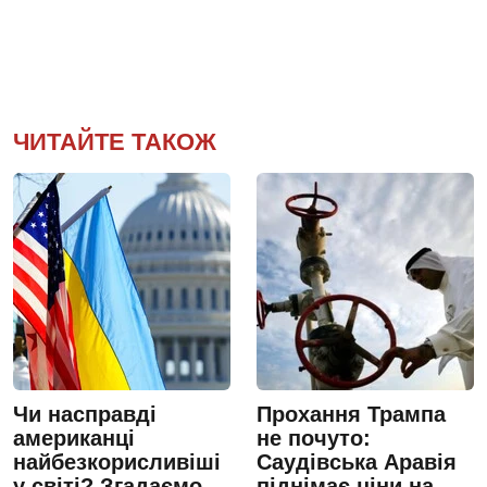
ЧИТАЙТЕ ТАКОЖ
Чи насправді
Прохання Трампа
американці
не почуто:
найбезкорисливіші
Саудівська Аравія
у світі? Згадаємо
піднімає ціни на