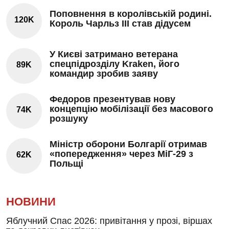
Поповнення в королівській родині.
120K
Король Чарльз III став дідусем
У Києві затримано ветерана
спецпідрозділу Kraken, його
89K
командир зробив заяву
Федоров презентував нову
концепцію мобілізації без масового
74K
розшуку
Міністр оборони Болгарії отримав
«попередження» через МіГ-29 з
62K
Польщі
НОВИНИ
Яблучний Спас 2026: привітання у прозі, віршах