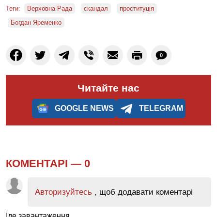
Теги:
Верховна Рада
скандал
проституція
Богдан Яременко
0
Читайте нас
GOOGLE NEWS
TELEGRAM
КОМЕНТАРІ —
0
Авторизуйтесь
, щоб додавати коментарі
Іде завантаження...