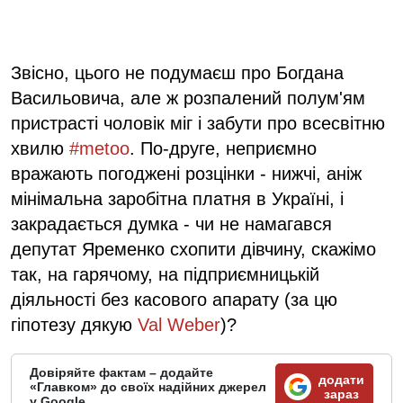
Звісно, цього не подумаєш про Богдана
Васильовича, але ж розпалений полум'ям
пристрасті чоловік міг і забути про всесвітню
хвилю
#
metoo
. По-друге, неприємно
вражають погоджені розцінки - нижчі, аніж
мінімальна заробітна платня в Україні, і
закрадається думка - чи не намагався
депутат Яременко схопити дівчину, скажімо
так, на гарячому, на підприємницькій
діяльності без касового апарату (за цю
гіпотезу дякую
Val Weber
)?
Довіряйте фактам – додайте
додати
«Главком» до своїх надійних джерел
зараз
у Google