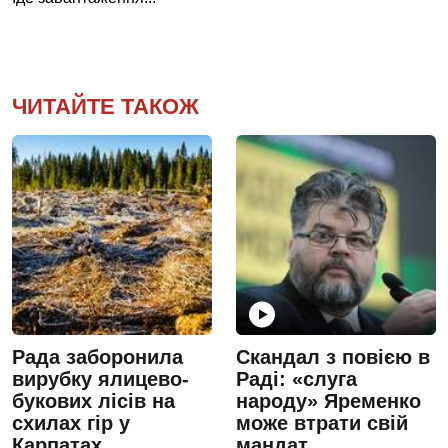
ЧИТАЙТЕ ТАКОЖ
Рада заборонила
Скандал з повією в
вирубку ялицево-
Раді: «слуга
букових лісів на
народу» Яременко
схилах гір у
може втрати свій
Карпатах
мандат