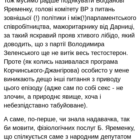
Тож мусимо радше подякувати Богданові
Яременку, голові комітету ВР з питань
зовнішьої (!) політики і між(!)парламентського
співробітництва, мажоритарнику від Дарниці,
за такий яскравий прояв хтивого лібідо, який
доводить, що з партії Володимира
Зеленського ще не витік весь тестостерон.
Проте (як колись називалася програма
Корчинського-Джангірова) особисто у мене
виникають дещо інші питання з приводу
цього епізоду (адже сам по собі секс - не
злочин, а природнє явище, хоча і
небезпідставно табуйоване).
А саме, по-перше, чи знала надавачка, так
би мовити, фізіологічних послуг Б. Яременку,
що спілкується саме з народним депутатом