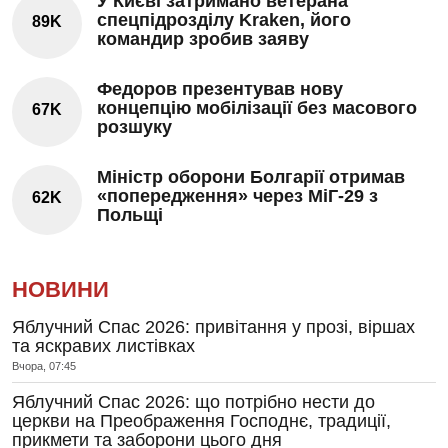
У Києві затримано ветерана
спецпідрозділу Kraken, його
89K
командир зробив заяву
Федоров презентував нову
концепцію мобілізації без масового
67K
розшуку
Міністр оборони Болгарії отримав
«попередження» через МіГ-29 з
62K
Польщі
НОВИНИ
Яблучний Спас 2026: привітання у прозі, віршах
та яскравих листівках
Вчора, 07:45
Яблучний Спас 2026: що потрібно нести до
церкви на Преображення Господнє, традиції,
прикмети та заборони цього дня