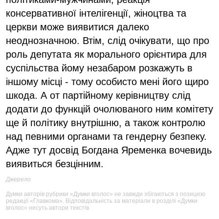
консервативної інтелігенції, жіноцтва та
церкви може виявитися далеко
неоднозначною. Втім, слід очікувати, що про
роль депутата як морального орієнтира для
суспільства йому незабаром розкажуть в
іншому місці - тому особисто мені його щиро
шкода. А от партійному керівництву слід
додати до функцій очолюваного ним комітету
ще й політику внутрішню, а також контролю
над певними органами та гендерну безпеку.
Адже тут досвід Богдана Яременка вочевидь
виявиться безцінним.
Джерело
Думки авторів рубрики «Думки вголос» не завжди збігаються з позицією
редакції «Главкома». Відповідальність за матеріали в розділі «Думки
вголос» несуть автори текстів