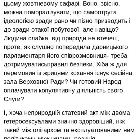
цьому жовтневому сафарі. Воно, звісно,
можна поморалізувати, що самоотрута
ідеологією зради рано чи пізно призводить і
до зради отакої побутової, але навіщо?
Людина слабка, від природи не втечеш,
проте, як слушно попередила дарницького
парламентаря його співрозмовниця- треба
дотримуватисьправил безпеки. Хіба ж для
перемовин із жрицями кохання існує сесійна
зала Верховної Ради? Чи готовий Народ
оплачувати копулятивну діяльність свого
Слуги?
І, хоча неприродній статевий акт між двома
гетеросексуалами значно здоровіший, ніж
такий між олігархом та експлуатованими ним
політиками-мужчинами, реакція