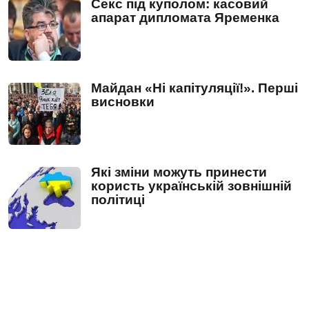
Секс під куполом: касовий
апарат дипломата Яременка
Майдан «Ні капітуляції!». Перші
висновки
Які зміни можуть принести
користь українській зовнішній
політиці