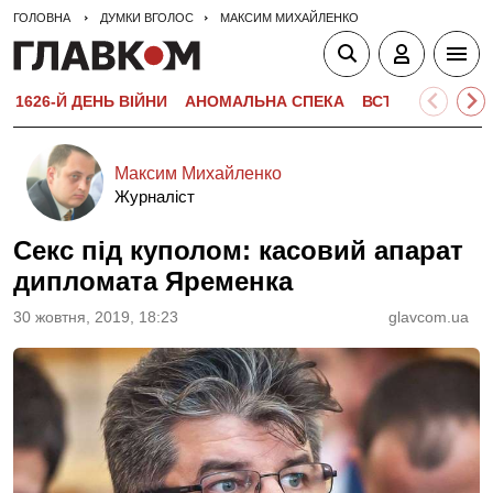
ГОЛОВНА
ДУМКИ ВГОЛОС
МАКСИМ МИХАЙЛЕНКО
1626-Й ДЕНЬ ВІЙНИ
АНОМАЛЬНА СПЕКА
ВСТУПНА КАМПА
Максим Михайленко
Журналіст
Секс під куполом: касовий апарат
дипломата Яременка
30 жовтня, 2019, 18:23
glavcom.ua