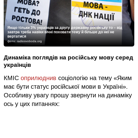
Якщо тільки 3% українців за другу державну російську то – від
завтра треба навіки вічні поховати тему й більше до неї не
вертатися
фото: radiosvoboda.org
Динаміка поглядів на російську мову серед
українців
КМІС
оприлюднив
соціологію на тему «Яким
має бути статус російської мови в Україні».
Особливу увагу прошу звернути на динаміку
ось у цих питаннях: