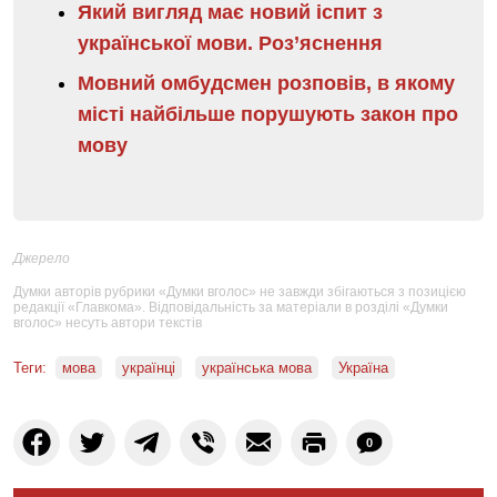
Який вигляд має новий іспит з
української мови. Роз’яснення
Мовний омбудсмен розповів, в якому
місті найбільше порушують закон про
мову
Джерело
Думки авторів рубрики «Думки вголос» не завжди збігаються з позицією
редакції «Главкома». Відповідальність за матеріали в розділі «Думки
вголос» несуть автори текстів
Теги:
мова
українці
українська мова
Україна
0