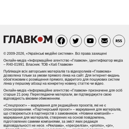
© 2009-2026, «Українські медійні системи». Всі права захищені
Онлайн-медіа «Інформаційне агентство «Главком», ідентифікатор медіа
– R40-01991. Власник: ТОВ «Хаб Главком»
Публікація всіх авторських матеріалів та відеороликів «Главкома»
дозволена тільки за умови прямого лінка на сайт. Для інтернет-видань
обов’язковим є розміщення прямого, відкритого для пошукових систем
лінка у першому абзаці на конкретну новину, статтю чи відео.
Онлайн-медіа «Інформаційне агентство «Главком» призначене для осіб
старше 21 року. Переглядаючи матеріали, ви підтверджуєте свою
відповідність віковим обмеженням.
«Спецпроєкт» – маркування для редакційних проєктів, які не є
спонсорованими. «Партнерський проєкт» – маркування для матеріалів,
що створюються в партнерстві з замовником. «Новини компаній» –
маркування для матеріалів, створених на основі повідомлень,
підготовлених самими компаніями, за зміст яких редакція
відповідальності не несе. «Реклама», «пресрелізи», «promo», «pr»,