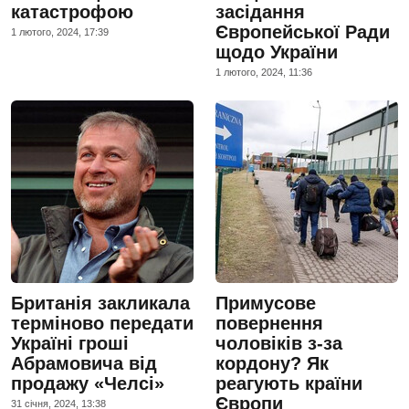
катастрофою
засідання
Європейської Ради
1 лютого, 2024, 17:39
щодо України
1 лютого, 2024, 11:36
Британія закликала
Примусове
терміново передати
повернення
Україні гроші
чоловіків з-за
Абрамовича від
кордону? Як
продажу «Челсі»
реагують країни
Європи
31 сiчня, 2024, 13:38