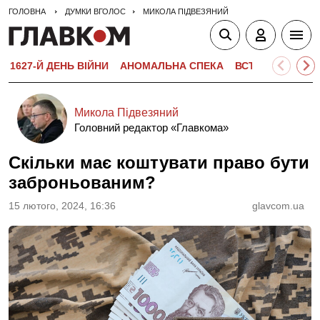
ГОЛОВНА
ДУМКИ ВГОЛОС
МИКОЛА ПІДВЕЗЯНИЙ
1627-Й ДЕНЬ ВІЙНИ
АНОМАЛЬНА СПЕКА
ВСТУПНА КАМПА
Микола Підвезяний
Головний редактор «Главкома»
Скільки має коштувати право бути
заброньованим?
15 лютого, 2024, 16:36
glavcom.ua