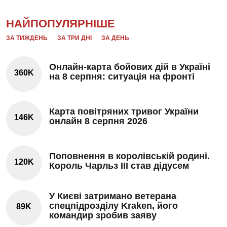
НАЙПОПУЛЯРНІШЕ
ЗА ТИЖДЕНЬ
ЗА ТРИ ДНІ
ЗА ДЕНЬ
Онлайн-карта бойових дій в Україні
360K
на 8 серпня: ситуація на фронті
Карта повітряних тривог України
146K
онлайн 8 серпня 2026
Поповнення в королівській родині.
120K
Король Чарльз III став дідусем
У Києві затримано ветерана
спецпідрозділу Kraken, його
89K
командир зробив заяву