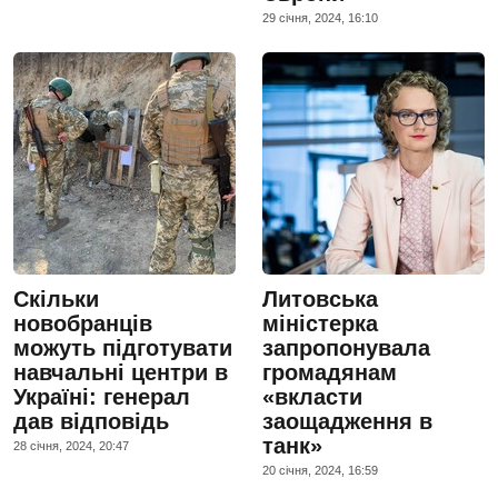
29 сiчня, 2024, 16:10
Скільки
Литовська
новобранців
міністерка
можуть підготувати
запропонувала
навчальні центри в
громадянам
Україні: генерал
«вкласти
дав відповідь
заощадження в
танк»
28 сiчня, 2024, 20:47
20 сiчня, 2024, 16:59