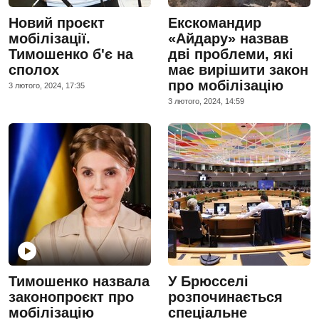
Новий проєкт
Екскомандир
мобілізації.
«Айдару» назвав
Тимошенко б'є на
дві проблеми, які
сполох
має вирішити закон
про мобілізацію
3 лютого, 2024, 17:35
3 лютого, 2024, 14:59
Тимошенко назвала
У Брюсселі
законопроєкт про
розпочинається
мобілізацію
спеціальне