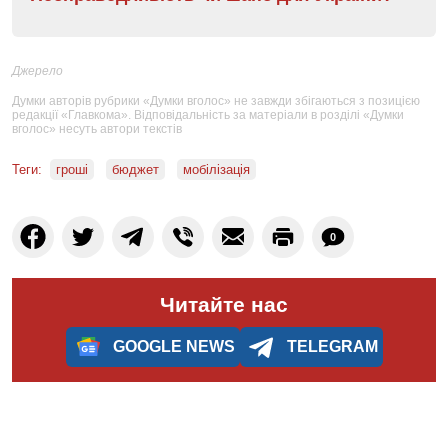
Джерело
Думки авторів рубрики «Думки вголос» не завжди збігаються з позицією
редакції «Главкома». Відповідальність за матеріали в розділі «Думки
вголос» несуть автори текстів
Теги:
гроші
бюджет
мобілізація
0
Читайте нас
GOOGLE NEWS
TELEGRAM