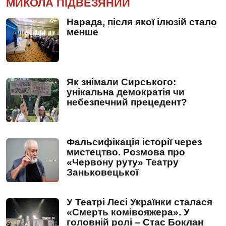
МИКОЛА ПІДВЕЗЯНИЙ
Нарада, після якої ілюзій стало
менше
Як знімали Сирського:
унікальна демократія чи
небезпечний прецедент?
Фальсифікація історії через
мистецтво. Розмова про
«Червону руту» Театру
Заньковецької
У Театрі Лесі Українки сталася
«Смерть комівояжера». У
головній ролі – Стас Боклан