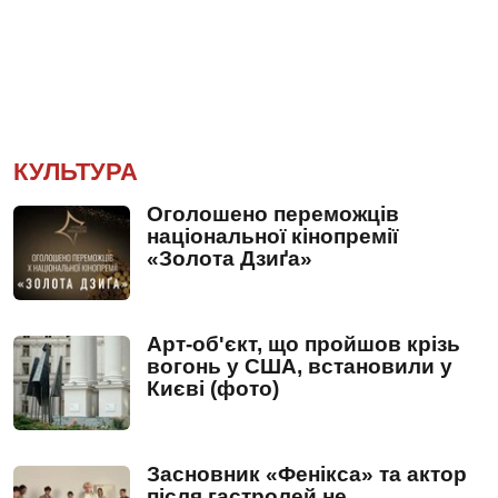
КУЛЬТУРА
Оголошено переможців
національної кінопремії
«Золота Дзиґа»
Арт-об'єкт, що пройшов крізь
вогонь у США, встановили у
Києві (фото)
Засновник «Фенікса» та актор
після гастролей не