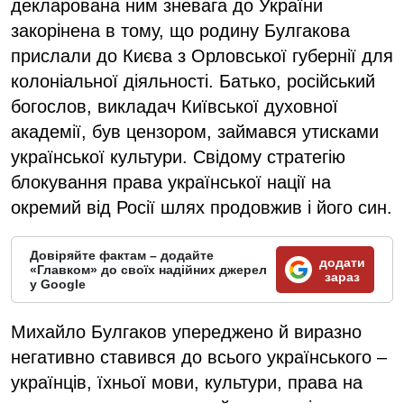
декларована ним зневага до України
закорінена в тому, що родину Булгакова
прислали до Києва з Орловської губернії для
колоніальної діяльності. Батько, російський
богослов, викладач Київської духовної
академії, був цензором, займався утисками
української культури. Свідому стратегію
блокування права української нації на
окремий від Росії шлях продовжив і його син.
Довіряйте фактам – додайте
додати
«Главком» до своїх надійних джерел
зараз
у Google
Михайло Булгаков упереджено й виразно
негативно ставився до всього українського –
українців, їхньої мови, культури, права на