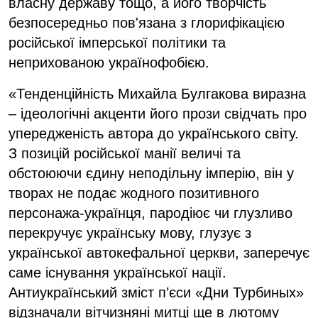
власну державу тощо, а його творчість
безпосередньо пов'язана з глорифікацією
російської імперської політики та
неприхованою українофобією.
«Тенденційність Михайла Булгакова виразна
– ідеологічні акценти його прози свідчать про
упередженість автора до українського світу.
З позицій російської манії величі та
обстоюючи єдину неподільну імперію, він у
творах не подає жодного позитивного
персонажа-українця, пародіює чи глузливо
перекручує українську мову, глузує з
української автокефальної церкви, заперечує
саме існування української нації.
Антиукраїнський зміст п’єси «Дни Турбиных»
відзначали вітчизняні митці ще в лютому