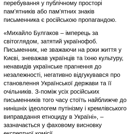
перебування у публічному просторі
пам'ятників або пам'ятних знаків
письменника є російською пропагандою.
«Михайло Булгаков – імперець за
світоглядом, затятий українофоб.
Письменник, не зважаючи на роки життя у
Києві, зневажав українців та їхню культуру,
ненавидів українське прагнення до
незалежності, негативно відгукувався про
становлення Української держави та її
очільників. З-поміж усіх російських
письменників того часу стоїть найближче до
нинішніх ідеологем путінізму і кремлівського
виправдання етноциду в Україні», –
зазначається у фаховому висновку
експертної комісії.