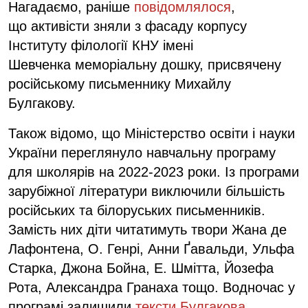
Нагадаємо, раніше
повідомлялося
,
що активісти зняли з фасаду корпусу
Інституту філології КНУ імені
Шевченка меморіальну дошку, присвячену
російському письменнику Михайлу
Булгакову.
Також відомо, що Міністерство освіти і науки
України переглянуло навчальну програму
для школярів на 2022-2023 роки. Із програми
зарубіжної літератури виключили більшість
російських та білоруських письменників.
Замість них діти читатимуть твори Жана де
Лафонтена, О. Генрі, Анни Ґавальди, Ульфа
Старка, Джона Бойна, Е. Шмітта, Йозефа
Рота, Александра Гранаха тощо. Водночас у
програмі залишили
тексти Булгакова
,