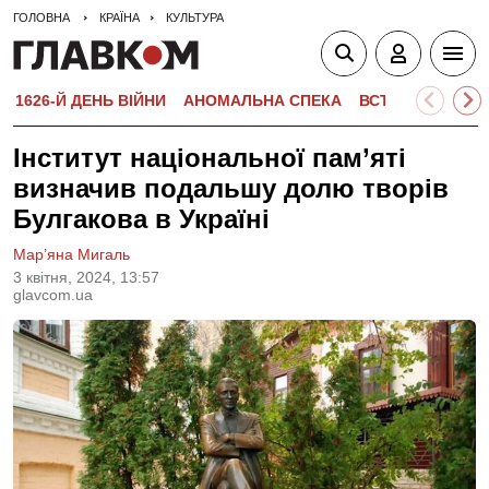
ГОЛОВНА
КРАЇНА
КУЛЬТУРА
1626-Й ДЕНЬ ВІЙНИ
АНОМАЛЬНА СПЕКА
ВСТУПНА КАМПА
Інститут національної пам’яті
визначив подальшу долю творів
Булгакова в Україні
Мар’яна Мигаль
3 квiтня, 2024, 13:57
glavcom.ua