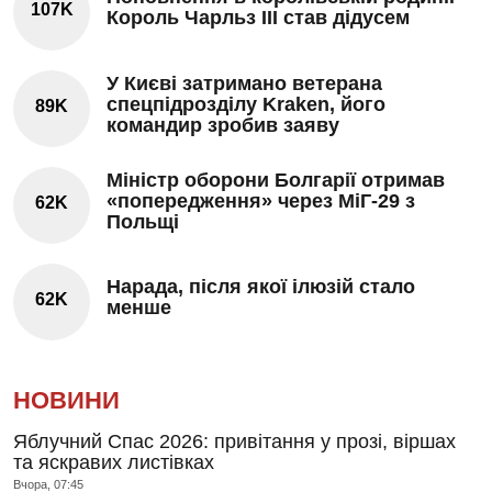
107K
Король Чарльз III став дідусем
У Києві затримано ветерана
спецпідрозділу Kraken, його
89K
командир зробив заяву
Міністр оборони Болгарії отримав
«попередження» через МіГ-29 з
62K
Польщі
Нарада, після якої ілюзій стало
62K
менше
НОВИНИ
Яблучний Спас 2026: привітання у прозі, віршах
та яскравих листівках
Вчора, 07:45