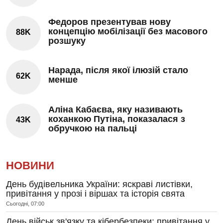
Федоров презентував нову
концепцію мобілізації без масового
88K
розшуку
Нарада, після якої ілюзій стало
62K
менше
Аліна Кабаєва, яку називають
коханкою Путіна, показалася з
43K
обручкою на пальці
НОВИНИ
День будівельника України: яскраві листівки,
привітання у прозі і віршах та історія свята
Сьогодні, 07:00
День військ зв'язку та кібербезпеки: привітання у