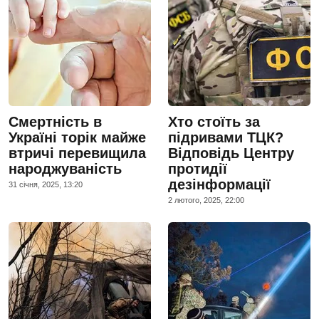
Смертність в
Хто стоїть за
Україні торік майже
підривами ТЦК?
втричі перевищила
Відповідь Центру
народжуваність
протидії
дезінформації
31 сiчня, 2025, 13:20
2 лютого, 2025, 22:00