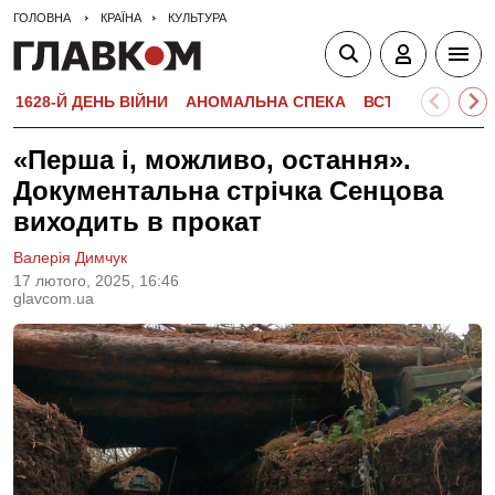
ГОЛОВНА
КРАЇНА
КУЛЬТУРА
1628-Й ДЕНЬ ВІЙНИ
АНОМАЛЬНА СПЕКА
ВСТУПНА КАМПА
«Перша і, можливо, остання».
Документальна стрічка Сенцова
виходить в прокат
Валерія Димчук
17 лютого, 2025, 16:46
glavcom.ua