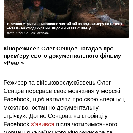
В основі стрічки – випадково знятий бій на боді-камеру на позиції
«Реал» на сході України, звідси й назва фільму
фото: Олег Сєнцов/Facebook
Кінорежисер Олег Сенцов нагадав про
прем'єру свого документального фільму
«Реал»
Режисер та військовослужбовець Олег
Сенцов перервав своє мовчання у мережі
Facebook, щоб нагадати про свою «першу і,
можливо, останню документальну
стрічку». Допис Сенцова на сторінці у
Facebook
з'явився
після чотиримісячного
мовчання українського кінорежисера та