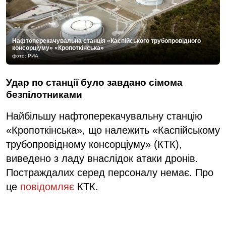
Нафтоперекачувальна станція «Каспійського трубопровідного
консорціуму» «Кропоткінська»
фото: РИА
Удар по станції було завдано сімома
безпілотниками
Найбільшу нафтоперекачувальну станцію
«Кропоткінська», що належить «Каспійському
трубопровідному консорціуму» (КТК),
виведено з ладу внаслідок атаки дронів.
Постраждалих серед персоналу немає. Про
це
повідомляє
КТК.