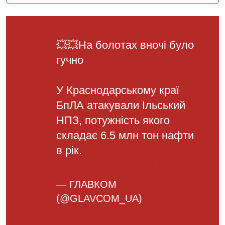
💥💥На болотах вночі було
гучно
У Краснодарському краї
БпЛА атакували Ільський
НПЗ, потужність якого
складає 6.5 млн тон нафти
в рік.
pic.twitter.com/dLRJu82On6
— ГЛАВКОМ
(@GLAVCOM_UA)
February
17, 2025