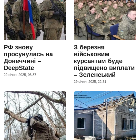
РФ знову
З березня
просунулась на
військовим
Донеччині –
курсантам буде
DeepState
підвищено виплати
– Зеленський
22 сiчня, 2025, 06:37
29 сiчня, 2025, 22:31