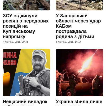
ЗСУ відкинули
У Запорізькій
росіян з передових
області через удар
позицій на
КАБом
Куп’янському
постраждала
напрямку
родина з дітьми
4 лютого, 2025, 09:35
8 лютого, 2025, 14:17
Нещасний випадок
Україна збила лише