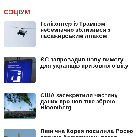
СОЦІУМ
Гелікоптер із Трампом
небезпечно зблизився з
пасажирським літаком
ЄС запровадив нову вимогу
для українців призовного віку
США засекретили частину
даних про новітню зброю –
Bloomberg
Північна Корея посилила Росію