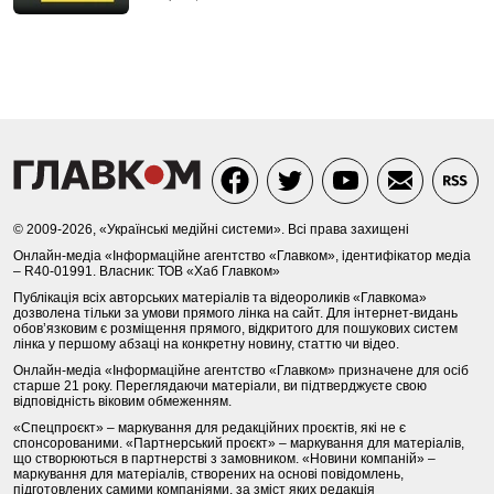
© 2009-2026, «Українські медійні системи». Всі права захищені
Онлайн-медіа «Інформаційне агентство «Главком», ідентифікатор медіа
– R40-01991. Власник: ТОВ «Хаб Главком»
Публікація всіх авторських матеріалів та відеороликів «Главкома»
дозволена тільки за умови прямого лінка на сайт. Для інтернет-видань
обов’язковим є розміщення прямого, відкритого для пошукових систем
лінка у першому абзаці на конкретну новину, статтю чи відео.
Онлайн-медіа «Інформаційне агентство «Главком» призначене для осіб
старше 21 року. Переглядаючи матеріали, ви підтверджуєте свою
відповідність віковим обмеженням.
«Спецпроєкт» – маркування для редакційних проєктів, які не є
спонсорованими. «Партнерський проєкт» – маркування для матеріалів,
що створюються в партнерстві з замовником. «Новини компаній» –
маркування для матеріалів, створених на основі повідомлень,
підготовлених самими компаніями, за зміст яких редакція