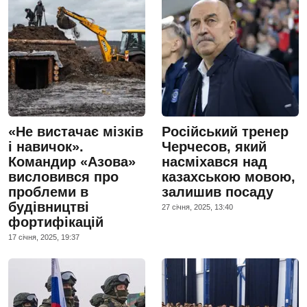
«Не вистачає мізків
Російський тренер
і навичок».
Черчесов, який
Командир «Азова»
насміхався над
висловився про
казахською мовою,
проблеми в
залишив посаду
будівництві
27 сiчня, 2025, 13:40
фортифікацій
17 сiчня, 2025, 19:37