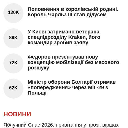
Поповнення в королівській родині.
120K
Король Чарльз III став дідусем
У Києві затримано ветерана
спецпідрозділу Kraken, його
89K
командир зробив заяву
Федоров презентував нову
концепцію мобілізації без масового
72K
розшуку
Міністр оборони Болгарії отримав
«попередження» через МіГ-29 з
62K
Польщі
НОВИНИ
Яблучний Спас 2026: привітання у прозі, віршах