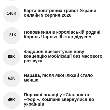
Карта повітряних тривог України
146K
онлайн 9 серпня 2026
Поповнення в королівській родині.
121K
Король Чарльз III став дідусем
Федоров презентував нову
концепцію мобілізації без масового
88K
розшуку
Нарада, після якої ілюзій стало
62K
менше
Порожні полиці у «Сільпо» та
«Форі». Компанії звернулися до
45K
українців