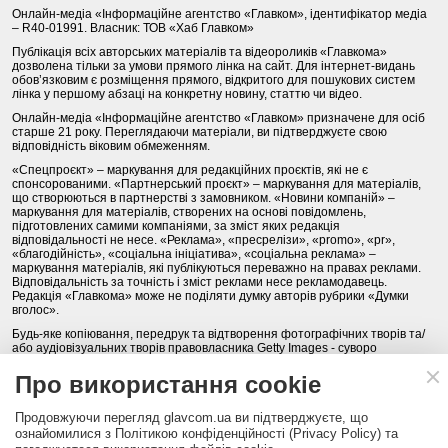
Онлайн-медіа «Інформаційне агентство «Главком», ідентифікатор медіа
– R40-01991. Власник: ТОВ «Хаб Главком»
Публікація всіх авторських матеріалів та відеороликів «Главкома»
дозволена тільки за умови прямого лінка на сайт. Для інтернет-видань
обов’язковим є розміщення прямого, відкритого для пошукових систем
лінка у першому абзаці на конкретну новину, статтю чи відео.
Онлайн-медіа «Інформаційне агентство «Главком» призначене для осіб
старше 21 року. Переглядаючи матеріали, ви підтверджуєте свою
відповідність віковим обмеженням.
«Спецпроєкт» – маркування для редакційних проєктів, які не є
спонсорованими. «Партнерський проєкт» – маркування для матеріалів,
що створюються в партнерстві з замовником. «Новини компаній» –
маркування для матеріалів, створених на основі повідомлень,
підготовлених самими компаніями, за зміст яких редакція
відповідальності не несе. «Реклама», «пресрелізи», «promo», «pr»,
«благодійність», «соціальна ініціатива», «соціальна реклама» –
маркування матеріалів, які публікуються переважно на правах реклами.
Відповідальність за точність і зміст реклами несе рекламодавець.
Редакція «Главкома» може не поділяти думку авторів рубрики «Думки
вголос».
Будь-яке копіювання, передрук та відтворення фотографічних творів та/
або аудіовізуальних творів правовласника Getty Images - суворо
забороняється.
Про використання cookie
Політика конфіденційності (Privacy Policy). Правила сайту
Продовжуючи перегляд glavcom.ua ви підтверджуєте, що
КОНТАКТИ
НАША КОМАНДА
АРХІВ
ознайомилися з Політикою конфіденційності (Privacy Policy) та