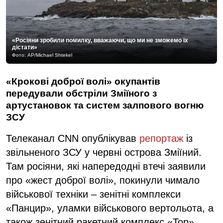
«Росіяни зробили помилку, вважаючи, що ми не зможемо їх
дістати»
Фото: AP/Michael Shtekel
«Крокові доброї волі» окупантів
передували обстріли Зміїного з
артустановок та систем залпового вогню
ЗСУ
Телеканал CNN опублікував
репортаж
із
звільненого ЗСУ у червні острова Зміїний.
Там росіяни, які напередодні втечі заявили
про «жест доброї волі», покинули чимало
військової техніки – зенітні комплекси
«Панцир», уламки військового вертольота, а
також зенітний ракетний комплекс «Тор»,