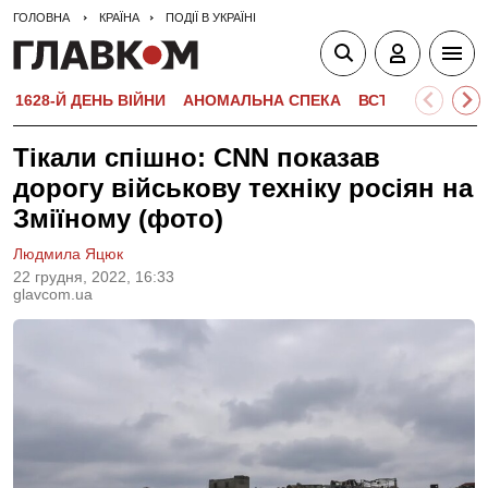
ГОЛОВНА
КРАЇНА
ПОДІЇ В УКРАЇНІ
1628-Й ДЕНЬ ВІЙНИ
АНОМАЛЬНА СПЕКА
ВСТУПНА КАМПА
Тікали спішно: CNN показав
дорогу військову техніку росіян на
Зміїному (фото)
Людмила Яцюк
22 грудня, 2022, 16:33
glavcom.ua