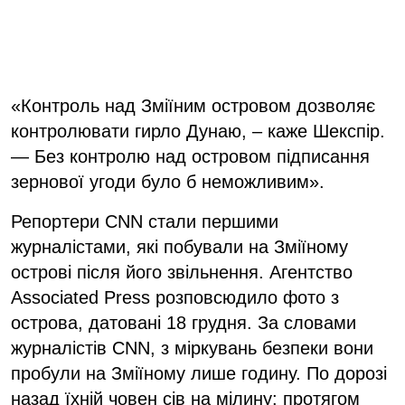
«Контроль над Зміїним островом дозволяє
контролювати гирло Дунаю, – каже Шекспір.
— Без контролю над островом підписання
зернової угоди було б неможливим».
Репортери CNN стали першими
журналістами, які побували на Зміїному
острові після його звільнення. Агентство
Associated Press розповсюдило фото з
острова, датовані 18 грудня. За словами
журналістів CNN, з міркувань безпеки вони
пробули на Зміїному лише годину. По дорозі
назад їхній човен сів на мілину: протягом