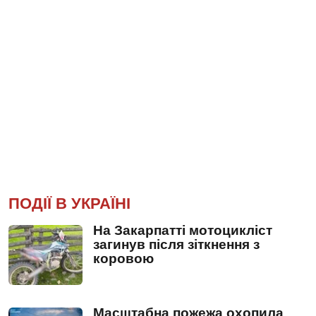
ПОДІЇ В УКРАЇНІ
На Закарпатті мотоцикліст
загинув після зіткнення з
коровою
Масштабна пожежа охопила