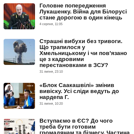
Головне попередження
Лукашенку. Війна для Білорусі
стане дорогою в один кінець
4 серпня, 11:05
Страшні вибухи без тривоги.
Що трапилося у
Хмельницькому і чи пов’язано
це з кадровими
перестановками в ЗСУ?
31 липня, 23:10
«Блок Саакашвілі» змінив
вивіску. Усі сліди ведуть до
нардепа Г.
31 липня, 10:20
Вступаємо в ЄС? До чого
треба бути готовим
громадянам та бізнесу. Частина