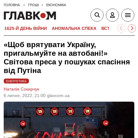
ГОЛОВНА
ГРОШІ
ЕКОНОМІКА
1625-Й ДЕНЬ ВІЙНИ
АНОМАЛЬНА СПЕКА
ВСТУПНА КАМПА
«Щоб врятувати Україну,
пригальмуйте на автобані!»
Світова преса у пошуках спасіння
від Путіна
ЕНЕРГЕТИКА
Наталія Сокирчук
6 липня, 2022, 21:00
glavcom.ua