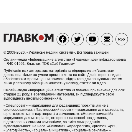
© 2009-2026, «Українські медійні системи». Всі права захищені
Онлайн-медіа «Інформаційне агентство «Главком», ідентифікатор медіа
– R40-01991. Власник: ТОВ «Хаб Главком»
Публікація всіх авторських матеріалів та відеороликів «Главкома»
дозволена тільки за умови прямого лінка на сайт. Для інтернет-видань
обов’язковим є розміщення прямого, відкритого для пошукових систем
лінка у першому абзаці на конкретну новину, статтю чи відео.
Онлайн-медіа «Інформаційне агентство «Главком» призначене для осіб
старше 21 року. Переглядаючи матеріали, ви підтверджуєте свою
відповідність віковим обмеженням.
«Спецпроєкт» – маркування для редакційних проєктів, які не є
спонсорованими. «Партнерський проєкт» – маркування для матеріалів,
що створюються в партнерстві з замовником. «Новини компаній» –
маркування для матеріалів, створених на основі повідомлень,
підготовлених самими компаніями, за зміст яких редакція
відповідальності не несе. «Реклама», «пресрелізи», «promo», «pr»,
«благодійність», «соціальна ініціатива», «соціальна реклама» –