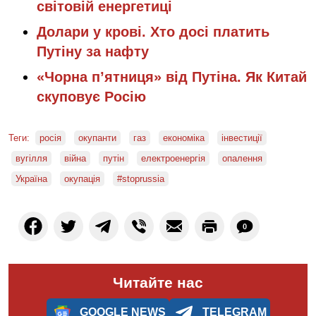
світовій енергетиці
Долари у крові. Хто досі платить
Путіну за нафту
«Чорна п’ятниця» від Путіна. Як Китай
скуповує Росію
Теги:
росія
окупанти
газ
економіка
інвестиції
вугілля
війна
путін
електроенергія
опалення
Україна
окупація
#stoprussia
0
Читайте нас
GOOGLE NEWS
TELEGRAM