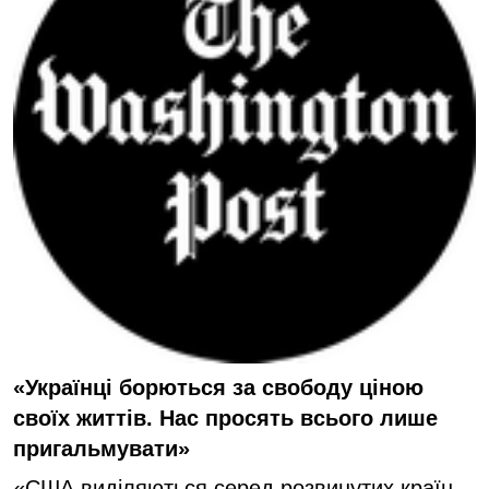
«Українці борються за свободу ціною
своїх життів. Нас просять всього лише
пригальмувати»
«США виділяються серед розвинутих країн