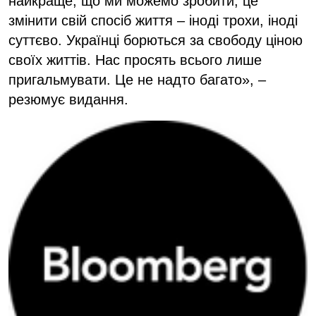
найкраще, що ми можемо зробити, це
змінити свій спосіб життя – іноді трохи, іноді
суттєво. Українці борються за свободу ціною
своїх життів. Нас просять всього лише
пригальмувати. Це не надто багато», –
резюмує видання.