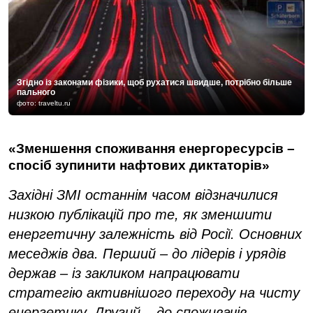
Згідно із законами фізики, щоб рухатися швидше, потрібно більше
пального
фото: traveltu.ru
«Зменшення споживання енергоресурсів –
спосіб зупинити нафтових диктаторів»
Західні ЗМІ останнім часом відзначилися
низкою публікацій про те, як зменшити
енергетичну залежність від Росії. Основних
меседжів два. Перший – до лідерів і урядів
держав – із закликом напрацюва
ти
стратег
ію активнішого переходу на
чисту
енергетику. Другий – до споживачів –