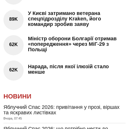
У Києві затримано ветерана
спецпідрозділу Kraken, його
89K
командир зробив заяву
Міністр оборони Болгарії отримав
«попередження» через МіГ-29 з
62K
Польщі
Нарада, після якої ілюзій стало
62K
менше
НОВИНИ
Яблучний Спас 2026: привітання у прозі, віршах
та яскравих листівках
Вчора, 07:45
Яблучний Спас 2026: що потрібно нести до