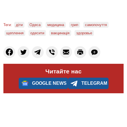
Теги:
діти
Одеса
медицина
грип
самопочуття
щеплення
одесити
вакцинація
здоровье
0
Читайте нас
GOOGLE NEWS
TELEGRAM