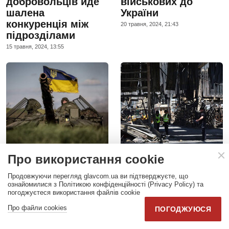
добровольців йде
військових до
шалена
України
конкуренція між
20 травня, 2024, 21:43
підрозділами
15 травня, 2024, 13:55
Про використання cookie
Карта бойових дій в
Удар по
Продовжуючи перегляд glavcom.ua ви підтверджуєте, що
ознайомилися з Політикою конфіденційності (Privacy Policy) та
Україні станом на
гіпермаркету в
погоджуєтеся використання файлів cookie
21 травня 2024 року
Харкові: поліція
Про файли cookies
ідентифікувала 14
ПОГОДЖУЮСЯ
21 травня, 2024, 11:54
тіл