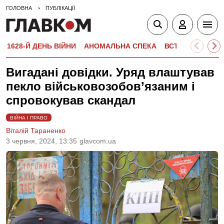
ГОЛОВНА
ПУБЛІКАЦІЇ
1628-Й ДЕНЬ ВІЙНИ
АНОМАЛЬНА СПЕКА
ВСТУПНА КАМПА
Вигадані довідки. Уряд влаштував
пекло військовозобов’язаним і
спровокував скандал
ВІЙНА І ПРАВО
Віталій Тараненко
3 червня, 2024, 13:35
glavcom.ua