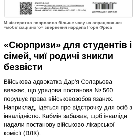
Міністерство попросило більше часу на опрацювання
«мобілізаційного» звернення нардепа Ігоря Фріса
«Сюрпризи» для студентів і
сімей, чиї родичі зникли
безвісти
Військова адвокатка Дар’я Соларьова
вважає, що урядова постанова № 560
порушує права військовозобовʼязаних.
Наприклад, ідеться про відстрочку для осіб з
інвалідністю. Кабмін забажав, щоб інваліди
надали постанову військово-лікарської
комісії (ВЛК).