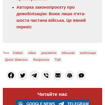
Авторка законопроєкту про
демобілізацію: Воює лише п'ята-
шоста частина війська. Це явний
перекіс
Теги:
Кабмін
війна
документи
військові
мобілізація
Денис Шмигаль
#stoprussia
ТЦК
0
Читайте нас
GOOGLE NEWS
TELEGRAM