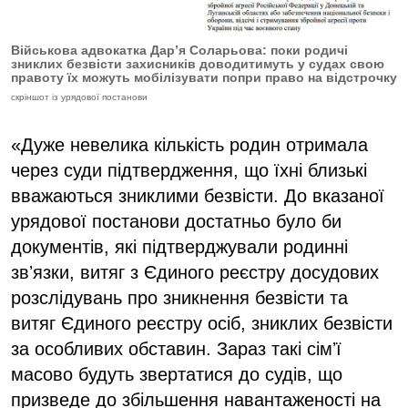
Військова адвокатка Дар’я Соларьова: поки родичі
зниклих безвісти захисників доводитимуть у судах свою
правоту їх можуть мобілізувати попри право на відстрочку
скріншот із урядової постанови
«Дуже невелика кількість родин отримала
через суди підтвердження, що їхні близькі
вважаються зниклими безвісти. До вказаної
урядової постанови достатньо було би
документів, які підтверджували родинні
звʼязки, витяг з Єдиного реєстру досудових
розслідувань про зникнення безвісти та
витяг Єдиного реєстру осіб, зниклих безвісти
за особливих обставин. Зараз такі сімʼї
масово будуть звертатися до судів, що
призведе до збільшення навантаженості на