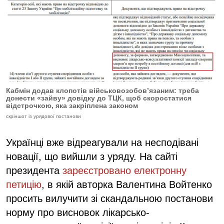
Кабмін додав клопотів військовозобов’язаним: треба
донести «зайву» довідку до ТЦК, щоб скоростатися
відстрочкою, яка закріплена законом
скріншот із урядової постанови
Українці вже відреагували на несподівані
новації, що вийшли з уряду. На сайті
президента
зареєстровано електронну
петицію
, в якій авторка Валентина Войтенко
просить вилучити зі скандальною постанови
норму про висновок лікарсько-