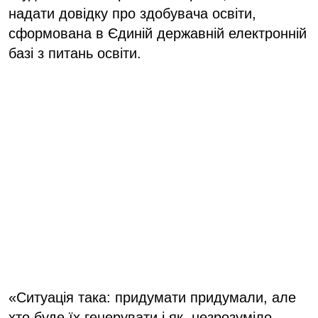
надати довідку про здобувача освіти,
сформована в Єдиній державній електронній
базі з питань освіти.
«Ситуація така: придумати придумали, але
хто буде їх генерувати і як, незрозуміло.