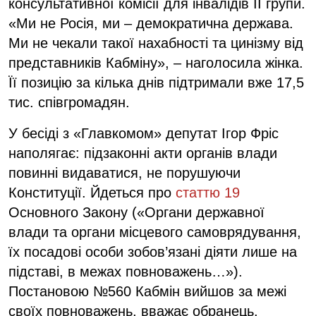
консультативної комісії для інвалідів II групи.
«Ми не Росія, ми – демократична держава.
Ми не чекали такої нахабності та цинізму від
представників Кабміну», – наголосила жінка.
Її позицію за кілька днів підтримали вже 17,5
тис. співгромадян.
У бесіді з «Главкомом» депутат Ігор Фріс
наполягає: підзаконні акти органів влади
повинні видаватися, не порушуючи
Конституції. Йдеться про
статтю 19
Основного Закону («Органи державної
влади та органи місцевого самоврядування,
їх посадові особи зобов’язані діяти лише на
підставі, в межах повноважень…»).
Постановою №560 Кабмін вийшов за межі
своїх повноважень, вважає обранець.