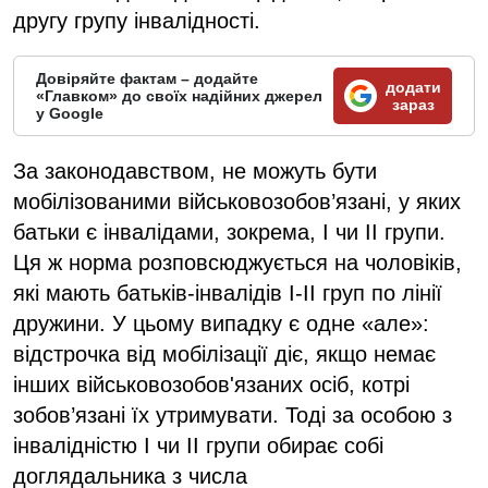
другу групу інвалідності.
Довіряйте фактам – додайте
додати
«Главком» до своїх надійних джерел
зараз
у Google
За законодавством, не можуть бути
мобілізованими військовозобов’язані, у яких
батьки є інвалідами, зокрема, І чи ІІ групи.
Ця ж норма розповсюджується на чоловіків,
які мають батьків-інвалідів І-ІІ груп по лінії
дружини. У цьому випадку є одне «але»:
відстрочка від мобілізації діє, якщо немає
інших військовозобов'язаних осіб, котрі
зобов’язані їх утримувати. Тоді за особою з
інвалідністю І чи ІІ групи обирає собі
доглядальника з числа