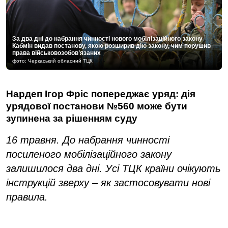
За два дні до набрання чинності нового мобілізаційного закону
Кабмін видав постанову, якою розширив дію закону, чим порушив
права військовозобов’язаних
фото: Черкаський обласний ТЦК
Нардеп Ігор Фріс попереджає уряд: дія
урядової постанови №560 може бути
зупинена за рішенням суду
16 травня. До набрання чинності
посиленого мобілізаційного закону
залишилося два дні. Усі ТЦК країни очікують
інструкцій зверху – як застосовувати нові
правила.