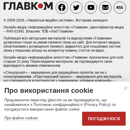
© 2009-2026, «Українські медійні системи». Всі права захищені
Онлайн-медіа «Інформаційне агентство «Главком», ідентифікатор медіа
– R40-01991. Власник: ТОВ «Хаб Главком»
Публікація всіх авторських матеріалів та відеороликів «Главкома»
дозволена тільки за умови прямого лінка на сайт. Для інтернет-видань
обов’язковим є розміщення прямого, відкритого для пошукових систем
лінка у першому абзаці на конкретну новину, статтю чи відео.
Онлайн-медіа «Інформаційне агентство «Главком» призначене для осіб
старше 21 року. Переглядаючи матеріали, ви підтверджуєте свою
відповідність віковим обмеженням.
«Спецпроєкт» – маркування для редакційних проєктів, які не є
спонсорованими. «Партнерський проєкт» – маркування для матеріалів,
що створюються в партнерстві з замовником. «Новини компаній» –
маркування для матеріалів, створених на основі повідомлень,
Про використання cookie
підготовлених самими компаніями, за зміст яких редакція
відповідальності не несе. «Реклама», «пресрелізи», «promo», «pr»,
«благодійність», «соціальна ініціатива», «соціальна реклама» –
Продовжуючи перегляд glavcom.ua ви підтверджуєте, що
маркування матеріалів, які публікуються переважно на правах реклами.
ознайомилися з Політикою конфіденційності (Privacy Policy) та
Відповідальність за точність і зміст реклами несе рекламодавець.
Редакція «Главкома» може не поділяти думку авторів рубрики «Думки
погоджуєтеся використання файлів cookie
вголос».
Про файли cookies
ПОГОДЖУЮСЯ
Будь-яке копіювання, передрук та відтворення фотографічних творів та/
або аудіовізуальних творів правовласника Getty Images - суворо
забороняється.