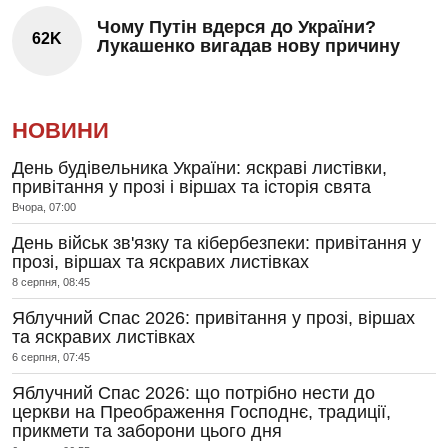
Чому Путін вдерся до України?
62K
Лукашенко вигадав нову причину
НОВИНИ
День будівельника України: яскраві листівки,
привітання у прозі і віршах та історія свята
Вчора, 07:00
День військ зв'язку та кібербезпеки: привітання у
прозі, віршах та яскравих листівках
8 серпня, 08:45
Яблучний Спас 2026: привітання у прозі, віршах
та яскравих листівках
6 серпня, 07:45
Яблучний Спас 2026: що потрібно нести до
церкви на Преображення Господнє, традиції,
прикмети та заборони цього дня