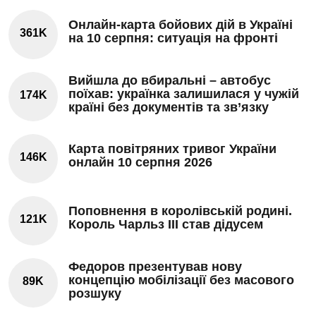
Онлайн-карта бойових дій в Україні
361K
на 10 серпня: ситуація на фронті
Вийшла до вбиральні – автобус
поїхав: українка залишилася у чужій
174K
країні без документів та зв’язку
Карта повітряних тривог України
146K
онлайн 10 серпня 2026
Поповнення в королівській родині.
121K
Король Чарльз III став дідусем
Федоров презентував нову
концепцію мобілізації без масового
89K
розшуку