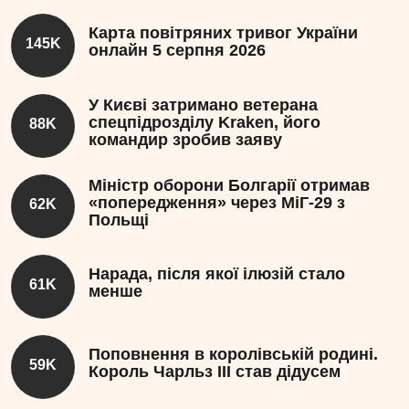
Карта повітряних тривог України
145K
онлайн 5 серпня 2026
У Києві затримано ветерана
спецпідрозділу Kraken, його
88K
командир зробив заяву
Міністр оборони Болгарії отримав
«попередження» через МіГ-29 з
62K
Польщі
Нарада, після якої ілюзій стало
61K
менше
Поповнення в королівській родині.
59K
Король Чарльз III став дідусем