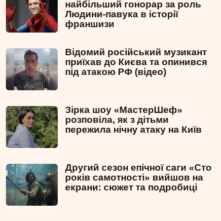
найбільший гонорар за роль
Людини-павука в історії
франшизи
Відомий російський музикант
приїхав до Києва та опинився
під атакою РФ (відео)
Зірка шоу «МастерШеф»
розповіла, як з дітьми
пережила нічну атаку на Київ
Другий сезон епічної саги «Сто
років самотності» вийшов на
екрани: сюжет та подробиці