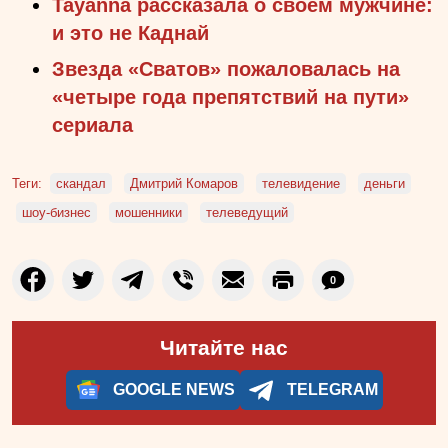
Tayanna рассказала о своем мужчине:
и это не Каднай
Звезда «Сватов» пожаловалась на
«четыре года препятствий на пути»
сериала
Теги:
скандал
Дмитрий Комаров
телевидение
деньги
шоу-бизнес
мошенники
телеведущий
0
Читайте нас
GOOGLE NEWS
TELEGRAM