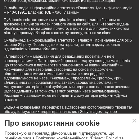
© 2009-2026, «Українські медійні системи». Всі права захищені
Онлайн-медіа «Інформаційне агентство «Главком», ідентифікатор медіа
– R40-01991. Власник: ТОВ «Хаб Главком»
Публікація всіх авторських матеріалів та відеороликів «Главкома»
дозволена тільки за умови прямого лінка на сайт. Для інтернет-видань
обов’язковим є розміщення прямого, відкритого для пошукових систем
лінка у першому абзаці на конкретну новину, статтю чи відео.
Онлайн-медіа «Інформаційне агентство «Главком» призначене для осіб
старше 21 року. Переглядаючи матеріали, ви підтверджуєте свою
відповідність віковим обмеженням.
«Спецпроєкт» – маркування для редакційних проєктів, які не є
спонсорованими. «Партнерський проєкт» – маркування для матеріалів,
що створюються в партнерстві з замовником. «Новини компаній» –
маркування для матеріалів, створених на основі повідомлень,
підготовлених самими компаніями, за зміст яких редакція
відповідальності не несе. «Реклама», «пресрелізи», «promo», «pr»,
«благодійність», «соціальна ініціатива», «соціальна реклама» –
маркування матеріалів, які публікуються переважно на правах реклами.
Відповідальність за точність і зміст реклами несе рекламодавець.
Редакція «Главкома» може не поділяти думку авторів рубрики «Думки
вголос».
Будь-яке копіювання, передрук та відтворення фотографічних творів та/
або аудіовізуальних творів правовласника Getty Images - суворо
забороняється.
Про використання cookie
Політика конфіденційності (Privacy Policy). Правила сайту
Продовжуючи перегляд glavcom.ua ви підтверджуєте, що
КОНТАКТИ
НАША КОМАНДА
АРХІВ
ознайомилися з Політикою конфіденційності (Privacy Policy) та