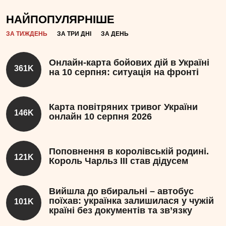
НАЙПОПУЛЯРНІШЕ
ЗА ТИЖДЕНЬ
ЗА ТРИ ДНІ
ЗА ДЕНЬ
Онлайн-карта бойових дій в Україні
361K
на 10 серпня: ситуація на фронті
Карта повітряних тривог України
146K
онлайн 10 серпня 2026
Поповнення в королівській родині.
121K
Король Чарльз III став дідусем
Вийшла до вбиральні – автобус
поїхав: українка залишилася у чужій
101K
країні без документів та зв’язку