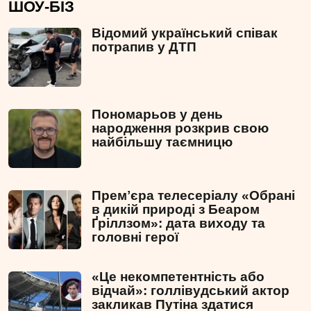
ШОУ-БІЗ
Відомий український співак
потрапив у ДТП
Пономарьов у день
народження розкрив свою
найбільшу таємницю
Премʼєра телесеріалу «Обрані
в дикій природі з Беаром
Ґріллзом»: дата виходу та
головні герої
«Це некомпетентність або
відчай»: голлівудський актор
закликав Путіна здатися