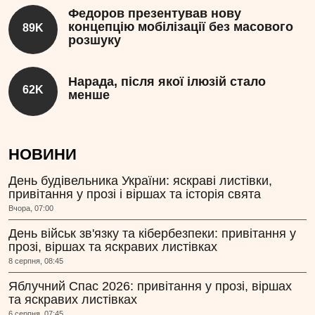
Федоров презентував нову
концепцію мобілізації без масового
89K
розшуку
Нарада, після якої ілюзій стало
62K
менше
НОВИНИ
День будівельника України: яскраві листівки,
привітання у прозі і віршах та історія свята
Вчора, 07:00
День військ зв'язку та кібербезпеки: привітання у
прозі, віршах та яскравих листівках
8 серпня, 08:45
Яблучний Спас 2026: привітання у прозі, віршах
та яскравих листівках
6 серпня, 07:45