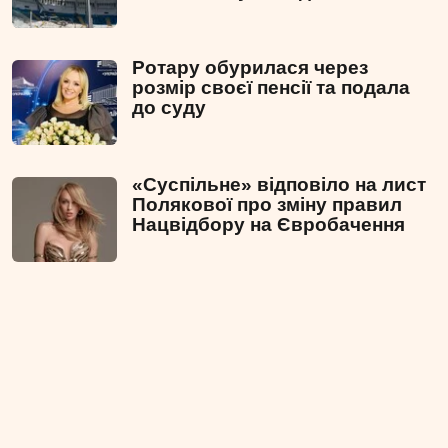
Ротару обурилася через
розмір своєї пенсії та подала
до суду
«Суспільне» відповіло на лист
Полякової про зміну правил
Нацвідбору на Євробачення