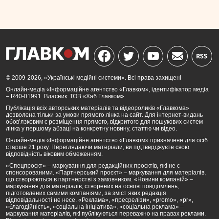
© 2009-2026, «Українські медійні системи». Всі права захищені
Онлайн-медіа «Інформаційне агентство «Главком», ідентифікатор медіа
– R40-01991. Власник: ТОВ «Хаб Главком»
Публікація всіх авторських матеріалів та відеороликів «Главкома»
дозволена тільки за умови прямого лінка на сайт. Для інтернет-видань
обов’язковим є розміщення прямого, відкритого для пошукових систем
лінка у першому абзаці на конкретну новину, статтю чи відео.
Онлайн-медіа «Інформаційне агентство «Главком» призначене для осіб
старше 21 року. Переглядаючи матеріали, ви підтверджуєте свою
відповідність віковим обмеженням.
«Спецпроєкт» – маркування для редакційних проєктів, які не є
спонсорованими. «Партнерський проєкт» – маркування для матеріалів,
що створюються в партнерстві з замовником. «Новини компаній» –
маркування для матеріалів, створених на основі повідомлень,
підготовлених самими компаніями, за зміст яких редакція
відповідальності не несе. «Реклама», «пресрелізи», «promo», «pr»,
«благодійність», «соціальна ініціатива», «соціальна реклама» –
маркування матеріалів, які публікуються переважно на правах реклами.