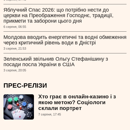
Яблучний Спас 2026: що потрібно нести до
церкви на Преображення Господнє, традиції,
прикмети та заборони цього дня
6 серпня, 06:55
Молдова вводить енергетичні та водні обмеження
через критичний рівень води в Дністрі
3 серпня, 21:53
Зеленський звільнив Ольгу Стефанішину з
посади посла України в США
3 серпня, 20:05
ПРЕС-РЕЛІЗИ
Хто грає в онлайн-казино і з
якою метою? Соціологи
склали портрет
7 серпня, 17:45