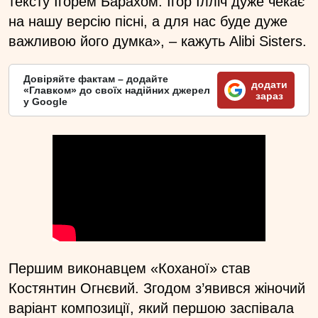
тексту Ігорем Барахом. Ігор Ілліч дуже чекає
на нашу версію пісні, а для нас буде дуже
важливою його думка», – кажуть Alibi Sisters.
Довіряйте фактам – додайте
додати
«Главком» до своїх надійних джерел
зараз
у Google
Першим виконавцем «Коханої» став
Костянтин Огнєвий. Згодом з’явився жіночий
варіант композиції, який першою заспівала