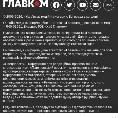
© 2009-2026, «Українські медійні системи». Всі права захищені
Онлайн-медіа «Інформаційне агентство «Главком», ідентифікатор медіа
– R40-01991. Власник: ТОВ «Хаб Главком»
Публікація всіх авторських матеріалів та відеороликів «Главкома»
дозволена тільки за умови прямого лінка на сайт. Для інтернет-видань
обов’язковим є розміщення прямого, відкритого для пошукових систем
лінка у першому абзаці на конкретну новину, статтю чи відео.
Онлайн-медіа «Інформаційне агентство «Главком» призначене для осіб
старше 21 року. Переглядаючи матеріали, ви підтверджуєте свою
відповідність віковим обмеженням.
«Спецпроєкт» – маркування для редакційних проєктів, які не є
спонсорованими. «Партнерський проєкт» – маркування для матеріалів,
що створюються в партнерстві з замовником. «Новини компаній» –
маркування для матеріалів, створених на основі повідомлень,
підготовлених самими компаніями, за зміст яких редакція
відповідальності не несе. «Реклама», «пресрелізи», «promo», «pr»,
«благодійність», «соціальна ініціатива», «соціальна реклама» –
маркування матеріалів, які публікуються переважно на правах реклами.
Відповідальність за точність і зміст реклами несе рекламодавець.
Редакція «Главкома» може не поділяти думку авторів рубрики «Думки
вголос».
Будь-яке копіювання, передрук та відтворення фотографічних творів та/
або аудіовізуальних творів правовласника Getty Images - суворо
забороняється.