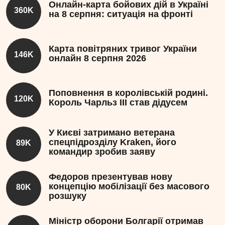
Онлайн-карта бойових дій в Україні
360K
на 8 серпня: ситуація на фронті
Карта повітряних тривог України
146K
онлайн 8 серпня 2026
Поповнення в королівській родині.
120K
Король Чарльз III став дідусем
У Києві затримано ветерана
спецпідрозділу Kraken, його
89K
командир зробив заяву
Федоров презентував нову
концепцію мобілізації без масового
80K
розшуку
Міністр оборони Болгарії отримав