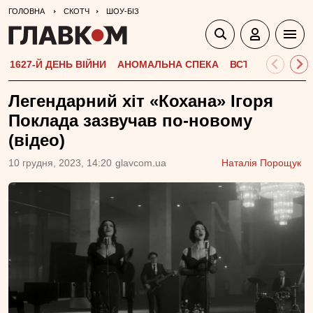
ГОЛОВНА
СКОТЧ
ШОУ-БІЗ
1627-Й ДЕНЬ ВІЙНИ
АНОМАЛЬНА СПЕКА
ВСТУПНА КАМПА
Легендарний хіт «Кохана» Ігоря
Поклада зазвучав по-новому
(відео)
10 грудня, 2023, 14:20
glavcom.ua
Наталія Порощук