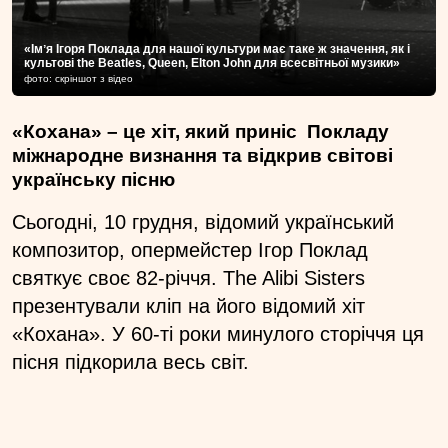
«Імʼя Ігоря Поклада для нашої культури має таке ж значення, як і
культові the Beatles, Queen, Elton John для всесвітньої музики»
фото: скріншот з відео
«Кохана» – це хіт, який приніс Покладу
міжнародне визнання та відкрив світові
українську пісню
Сьогодні, 10 грудня, відомий український
композитор, опермейстер Ігор Поклад
святкує своє 82-річчя. The Alibi Sisters
презентували кліп на його відомий хіт
«Кохана». У 60-ті роки минулого сторіччя ця
пісня підкорила весь світ.