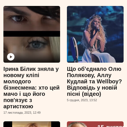
Ірина Білик зняла у
Що об’єднало Олю
новому кліпі
Полякову, Аллу
молодого
Кудлай та Wellboy?
бізнесмена: хто цей
Відповідь у новій
мачо і що його
пісні (відео)
пов'язує з
5 грудня, 2023, 13:52
артисткою
17 листопада, 2023, 12:49