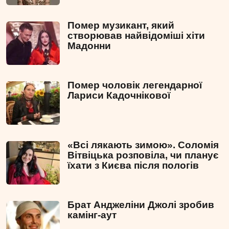
Помер музикант, який
створював найвідоміші хіти
Мадонни
Помер чоловік легендарної
Лариси Кадочнікової
«Всі лякають зимою». Соломія
Вітвіцька розповіла, чи планує
їхати з Києва після пологів
Брат Анджеліни Джолі зробив
камінг-аут