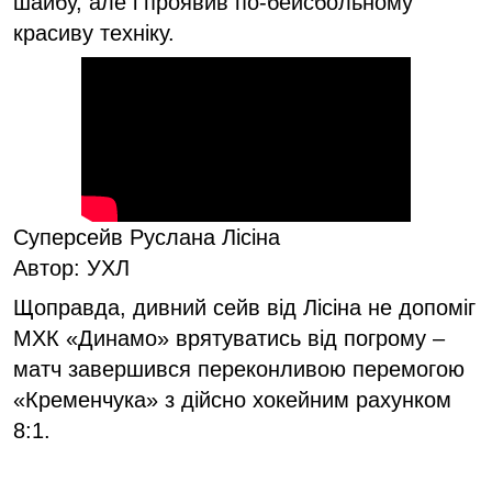
шайбу, але і проявив по-бейсбольному
красиву техніку.
Суперсейв Руслана Лісіна
Автор: УХЛ
Щоправда, дивний сейв від Лісіна не допоміг
МХК «Динамо» врятуватись від погрому –
матч завершився переконливою перемогою
«Кременчука» з дійсно хокейним рахунком
8:1.