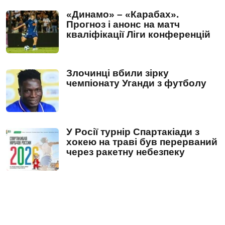
«Динамо» – «Карабах».
Прогноз і анонс на матч
кваліфікації Ліги конференцій
Злочинці вбили зірку
чемпіонату Уганди з футболу
У Росії турнір Спартакіади з
хокею на траві був перерваний
через ракетну небезпеку