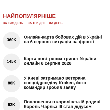
НАЙПОПУЛЯРНІШЕ
ЗА ТИЖДЕНЬ
ЗА ТРИ ДНІ
ЗА ДЕНЬ
Онлайн-карта бойових дій в Україні
360K
на 6 серпня: ситуація на фронті
Карта повітряних тривог України
145K
онлайн 6 серпня 2026
У Києві затримано ветерана
спецпідрозділу Kraken, його
88K
командир зробив заяву
Поповнення в королівській родині.
63K
Король Чарльз III став дідусем