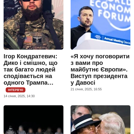
Ігор Кондратевич:
«Я хочу поговорити
Дико і смішно, що
з вами про
так багато людей
майбутнє Європи».
сподівається на
Виступ президента
одного Трампа…
у Давосі
21 сiчня, 2025, 16:55
ІНТЕРВ’Ю
14 сiчня, 2025, 14:30