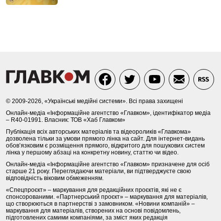
© 2009-2026, «Українські медійні системи». Всі права захищені
Онлайн-медіа «Інформаційне агентство «Главком», ідентифікатор медіа
– R40-01991. Власник: ТОВ «Хаб Главком»
Публікація всіх авторських матеріалів та відеороликів «Главкома»
дозволена тільки за умови прямого лінка на сайт. Для інтернет-видань
обов’язковим є розміщення прямого, відкритого для пошукових систем
лінка у першому абзаці на конкретну новину, статтю чи відео.
Онлайн-медіа «Інформаційне агентство «Главком» призначене для осіб
старше 21 року. Переглядаючи матеріали, ви підтверджуєте свою
відповідність віковим обмеженням.
«Спецпроєкт» – маркування для редакційних проєктів, які не є
спонсорованими. «Партнерський проєкт» – маркування для матеріалів,
що створюються в партнерстві з замовником. «Новини компаній» –
маркування для матеріалів, створених на основі повідомлень,
підготовлених самими компаніями, за зміст яких редакція