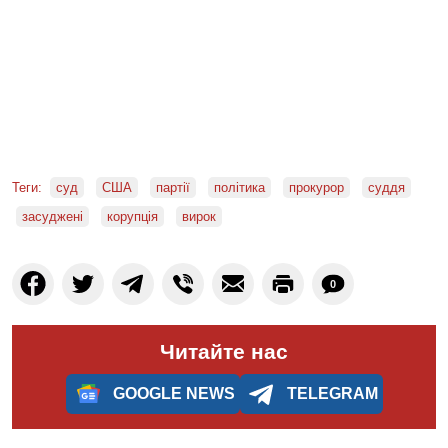
Теги:
суд
США
партії
політика
прокурор
суддя
засуджені
корупція
вирок
0
Читайте нас
GOOGLE NEWS
TELEGRAM