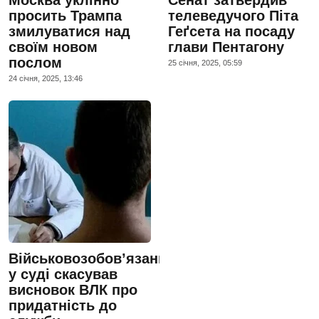
просить Трампа
телеведучого Піта
змилуватися над
Геґсета на посаду
своїм новом
глави Пентагону
послом
25 сiчня, 2025, 05:59
24 сiчня, 2025, 13:46
Військовозобов’язаний
у суді скасував
висновок ВЛК про
придатність до