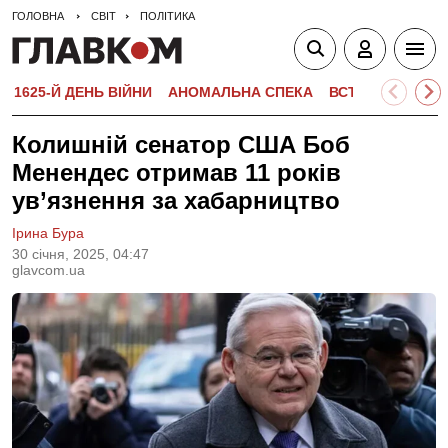
ГОЛОВНА
СВІТ
ПОЛІТИКА
1625-Й ДЕНЬ ВІЙНИ
АНОМАЛЬНА СПЕКА
ВСТУПНА КАМПА
Колишній сенатор США Боб
Менендес отримав 11 років
ув’язнення за хабарництво
Ірина Бура
30 сiчня, 2025, 04:47
glavcom.ua