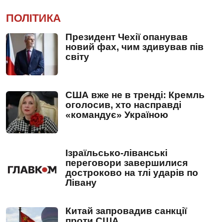
ПОЛІТИКА
Президент Чехії опанував
новий фах, чим здивував пів
світу
США вже не в тренді: Кремль
оголосив, хто насправді
«командує» Україною
Ізраїльсько-ліванські
переговори завершилися
достроково на тлі ударів по
Лівану
Китай запровадив санкції
проти США