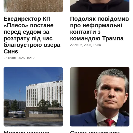
Ексдиректор КП
Подоляк повідомив
«Плесо» постане
про неформальні
перед судом за
контакти з
розтрату під час
командою Трампа
благоустрою озера
22 сiчня, 2025, 15:50
Синє
22 сiчня, 2025, 15:12
Москва уклінно
Сенат затвердив