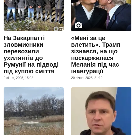
На Закарпатті
«Мені за це
зловмисники
влетить». Трамп
перевозили
зізнався, на що
ухилянтів до
поскаржилася
Румунії на підводі
Меланія під час
під купою сміття
інавгурації
2 сiчня, 2025, 15:02
20 сiчня, 2025, 21:12