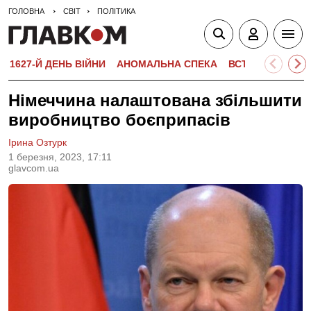
ГОЛОВНА
СВІТ
ПОЛІТИКА
1627-Й ДЕНЬ ВІЙНИ
АНОМАЛЬНА СПЕКА
ВСТУПНА КАМПА
Німеччина налаштована збільшити
виробництво боєприпасів
Ірина Озтурк
1 березня, 2023, 17:11
glavcom.ua