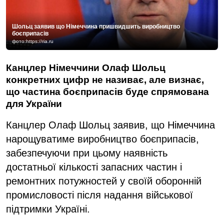
Шольц заявив що Німеччина пришвидшить виробництво
боєприпасів
фото:https://ria.ru
Канцлер Німеччини Олаф Шольц
конкретних цифр не називає, але визнає,
що частина боєприпасів буде спрямована
для України
Канцлер Олаф Шольц заявив, що Німеччина
нарощуватиме виробництво боєприпасів,
забезпечуючи при цьому наявність
достатньої кількості запасних частин і
ремонтних потужностей у своїй оборонній
промисловості після надання військової
підтримки Україні.