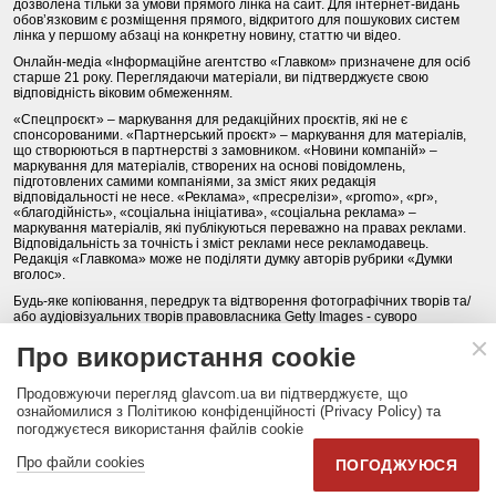
дозволена тільки за умови прямого лінка на сайт. Для інтернет-видань
обов’язковим є розміщення прямого, відкритого для пошукових систем
лінка у першому абзаці на конкретну новину, статтю чи відео.
Онлайн-медіа «Інформаційне агентство «Главком» призначене для осіб
старше 21 року. Переглядаючи матеріали, ви підтверджуєте свою
відповідність віковим обмеженням.
«Спецпроєкт» – маркування для редакційних проєктів, які не є
спонсорованими. «Партнерський проєкт» – маркування для матеріалів,
що створюються в партнерстві з замовником. «Новини компаній» –
маркування для матеріалів, створених на основі повідомлень,
підготовлених самими компаніями, за зміст яких редакція
відповідальності не несе. «Реклама», «пресрелізи», «promo», «pr»,
«благодійність», «соціальна ініціатива», «соціальна реклама» –
маркування матеріалів, які публікуються переважно на правах реклами.
Відповідальність за точність і зміст реклами несе рекламодавець.
Редакція «Главкома» може не поділяти думку авторів рубрики «Думки
вголос».
Будь-яке копіювання, передрук та відтворення фотографічних творів та/
або аудіовізуальних творів правовласника Getty Images - суворо
забороняється.
Про використання cookie
Політика конфіденційності (Privacy Policy). Правила сайту
Продовжуючи перегляд glavcom.ua ви підтверджуєте, що
КОНТАКТИ
НАША КОМАНДА
АРХІВ
ознайомилися з Політикою конфіденційності (Privacy Policy) та
погоджуєтеся використання файлів cookie
Партнери:
DepositPhotos.com
,
opendatabot.ua
Про файли cookies
ПОГОДЖУЮСЯ