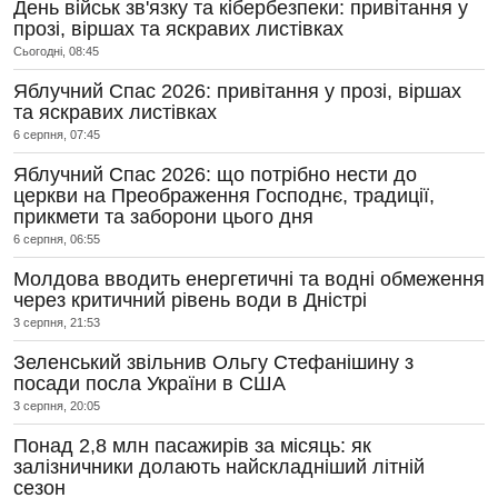
День військ зв'язку та кібербезпеки: привітання у
прозі, віршах та яскравих листівках
Сьогодні, 08:45
Яблучний Спас 2026: привітання у прозі, віршах
та яскравих листівках
6 серпня, 07:45
Яблучний Спас 2026: що потрібно нести до
церкви на Преображення Господнє, традиції,
прикмети та заборони цього дня
6 серпня, 06:55
Молдова вводить енергетичні та водні обмеження
через критичний рівень води в Дністрі
3 серпня, 21:53
Зеленський звільнив Ольгу Стефанішину з
посади посла України в США
3 серпня, 20:05
Понад 2,8 млн пасажирів за місяць: як
залізничники долають найскладніший літній
сезон