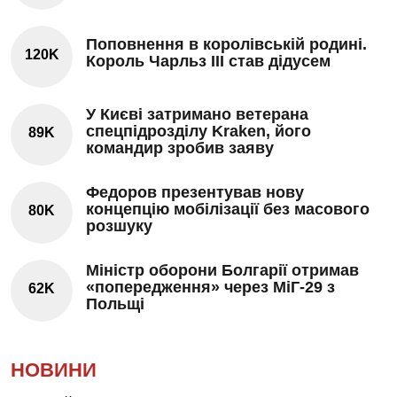
Поповнення в королівській родині.
120K
Король Чарльз III став дідусем
У Києві затримано ветерана
спецпідрозділу Kraken, його
89K
командир зробив заяву
Федоров презентував нову
концепцію мобілізації без масового
80K
розшуку
Міністр оборони Болгарії отримав
«попередження» через МіГ-29 з
62K
Польщі
НОВИНИ