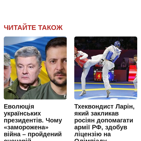
ЧИТАЙТЕ ТАКОЖ
Еволюція
Тхеквондист Ларін,
українських
який закликав
президентів. Чому
росіян допомагати
«заморожена»
армії РФ, здобув
війна – пройдений
ліцензію на
сценарій
Олімпіаду