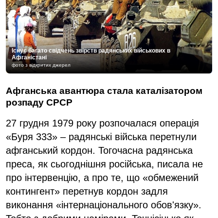
Існує багато свідчень звірств радянських військових в
Афганістані
фото з відкритих джерел
Афганська авантюра стала каталізатором
розпаду СРСР
27 грудня 1979 року розпочалася операція
«Буря 333» – радянські війська перетнули
афганський кордон. Тогочасна радянська
преса, як сьогоднішня російська, писала не
про інтервенцію, а про те, що «обмежений
контингент» перетнув кордон задля
виконання «інтернаціонального обов'язку».