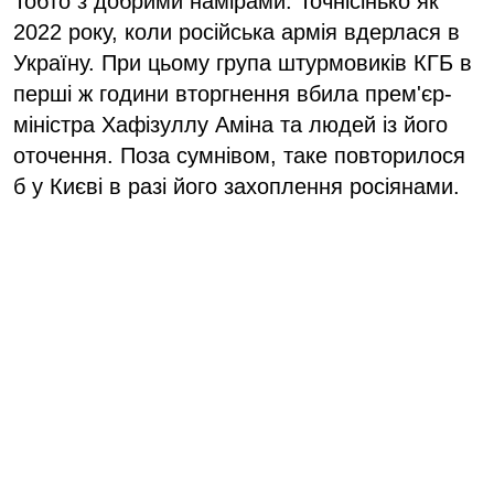
Тобто з добрими намірами. Точнісінько як
2022 року, коли російська армія вдерлася в
Україну. При цьому група штурмовиків КГБ в
перші ж години вторгнення вбила прем'єр-
міністра Хафізуллу Аміна та людей із його
оточення. Поза сумнівом, таке повторилося
б у Києві в разі його захоплення росіянами.