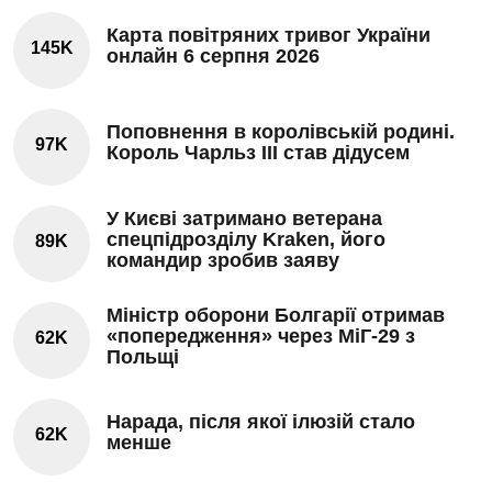
Карта повітряних тривог України
145K
онлайн 6 серпня 2026
Поповнення в королівській родині.
97K
Король Чарльз III став дідусем
У Києві затримано ветерана
спецпідрозділу Kraken, його
89K
командир зробив заяву
Міністр оборони Болгарії отримав
«попередження» через МіГ-29 з
62K
Польщі
Нарада, після якої ілюзій стало
62K
менше