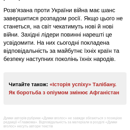
Розв'язана проти України війна має шанс
завершитися розпадом росії. Якщо цього не
станеться, на світ чекатимуть нові й нові
війни. Західні лідери повинні нарешті це
усвідомити. На них сьогодні покладена
відповідальність за майбутнє їхніх країн та
безпеку наступних поколінь їхніх народів.
Читайте також:
«Історія успіху» Талібану.
Як боротьба з опіумом змінює Афганістан
Думки авторів рубрики «Думки вголос» не завжди збігаються з позицією
редакції «Главкома». Відповідальність за матеріали в розділі «Думки
вголос» несуть автори текстів