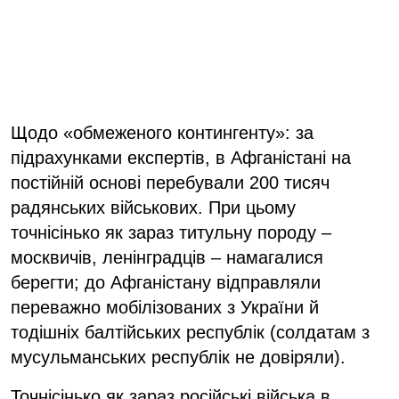
Щодо «обмеженого контингенту»: за
підрахунками експертів, в Афганістані на
постійній основі перебували 200 тисяч
радянських військових. При цьому
точнісінько як зараз титульну породу –
москвичів, ленінградців – намагалися
берегти; до Афганістану відправляли
переважно мобілізованих з України й
тодішніх балтійських республік (солдатам з
мусульманських республік не довіряли).
Точнісінько як зараз російські війська в