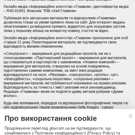
Онлайн-медіа «Інформаційне агентство «Главком», ідентифікатор медіа
– R40-01991. Власник: ТОВ «Хаб Главком»
Публікація всіх авторських матеріалів та відеороликів «Главкома»
дозволена тільки за умови прямого лінка на сайт. Для інтернет-видань
обов’язковим є розміщення прямого, відкритого для пошукових систем
лінка у першому абзаці на конкретну новину, статтю чи відео.
Онлайн-медіа «Інформаційне агентство «Главком» призначене для осіб
старше 21 року. Переглядаючи матеріали, ви підтверджуєте свою
відповідність віковим обмеженням.
«Спецпроєкт» – маркування для редакційних проєктів, які не є
спонсорованими. «Партнерський проєкт» – маркування для матеріалів,
що створюються в партнерстві з замовником. «Новини компаній» –
маркування для матеріалів, створених на основі повідомлень,
підготовлених самими компаніями, за зміст яких редакція
відповідальності не несе. «Реклама», «пресрелізи», «promo», «pr»,
«благодійність», «соціальна ініціатива», «соціальна реклама» –
маркування матеріалів, які публікуються переважно на правах реклами.
Відповідальність за точність і зміст реклами несе рекламодавець.
Редакція «Главкома» може не поділяти думку авторів рубрики «Думки
вголос».
Будь-яке копіювання, передрук та відтворення фотографічних творів та/
або аудіовізуальних творів правовласника Getty Images - суворо
забороняється.
Про використання cookie
Політика конфіденційності (Privacy Policy). Правила сайту
Продовжуючи перегляд glavcom.ua ви підтверджуєте, що
КОНТАКТИ
НАША КОМАНДА
АРХІВ
ознайомилися з Політикою конфіденційності (Privacy Policy) та