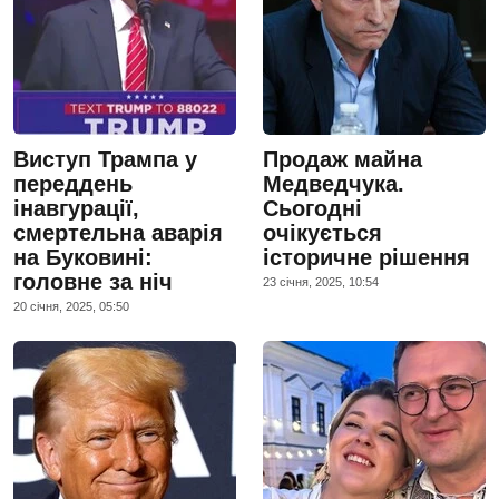
Виступ Трампа у
Продаж майна
переддень
Медведчука.
інавгурації,
Сьогодні
смертельна аварія
очікується
на Буковині:
історичне рішення
головне за ніч
23 сiчня, 2025, 10:54
20 сiчня, 2025, 05:50