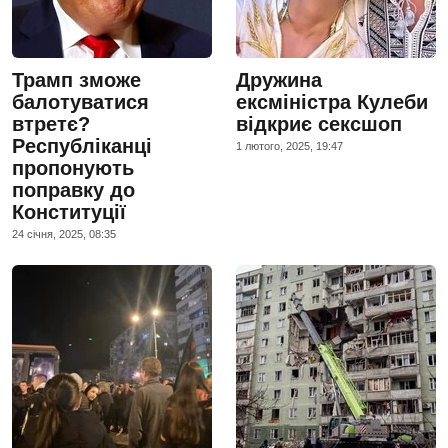
Трамп зможе
Дружина
балотуватися
ексміністра Кулеби
втретє?
відкриє сексшоп
Республіканці
1 лютого, 2025, 19:47
пропонують
поправку до
Конституції
24 сiчня, 2025, 08:35