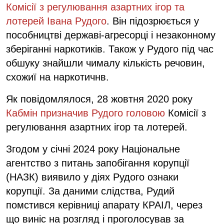
Комісії з регулювання азартних ігор та
лотерей Івана Рудого
. Він підозрюється у
пособництві державі-агресорці і незаконному
зберіганні наркотиків. Також у Рудого під час
обшуку знайшли чималу кількість речовин,
схожиї на наркотичнв.
Як повідомлялося, 28 жовтня 2020 року
Кабмін призначив Рудого головою
Комісії з
регулювання азартних ігор та лотерей.
Згодом у січні 2024 року Національне
агентство з питань запобігання корупції
(НАЗК) виявило у діях Рудого ознаки
корупції. За даними слідства, Рудий
помстився керівниці апарату КРАІЛ, через
що виніс на розгляд і проголосував за