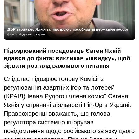
ДБР заримало Яхнія за підозрою у пособництві державі-агресору
фото з відкритих джерел
Підозрюваний посадовець Євген Яхній
вдався до фінта: викликав «швидку», щоб
зірвати розгляд важливого питання
Слідство підозрює голову Комісії з
регулювання азартних ігор та лотерей
(КРАІЛ) Івана Рудого і члена комісії Євгена
Яхнія у сприянні діяльності Pin-Up в Україні.
Правоохоронці вважають, що голова
регулятора системно ігнорував
повідомлення щодо російського зв’язку цього