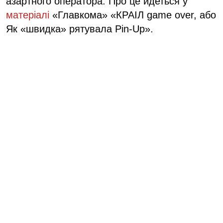
азартного оператора. Про це йдеться у
матеріалі
«Главкома» «КРАІЛ game over, або
Як «швидка» рятувала Pin-Up».