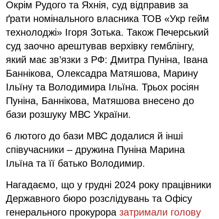
Окрім Рудого та Яхнія, суд відправив за
ґрати номінального власника ТОВ «Укр гейм
технолоджі» Ігоря Зотька. Також Печерський
суд заочно арештував верхівку гемблінгу,
який має зв’язки з РФ: Дмитра Пуніна, Івана
Баннікова, Олексадра Матяшова, Марину
Ільїну та Володимира Ільїна. Трьох росіян
Пуніна, Баннікова, Матяшова внесено до
бази розшуку МВС України.
6 лютого до бази МВС додалися й інші
співучасники – дружина Пуніна Марина
Ільїна та її батько Володимир.
Нагадаємо, що у грудні 2024 року працівники
Державного бюро розслідувань та Офісу
генерального прокурора
затримали голову