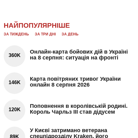
НАЙПОПУЛЯРНІШЕ
ЗА ТИЖДЕНЬ
ЗА ТРИ ДНІ
ЗА ДЕНЬ
Онлайн-карта бойових дій в Україні
360K
на 8 серпня: ситуація на фронті
Карта повітряних тривог України
146K
онлайн 8 серпня 2026
Поповнення в королівській родині.
120K
Король Чарльз III став дідусем
У Києві затримано ветерана
спецпідрозділу Kraken, його
89K