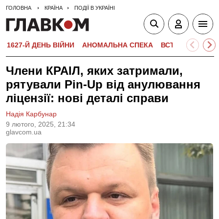
ГОЛОВНА
КРАЇНА
ПОДІЇ В УКРАЇНІ
1627-Й ДЕНЬ ВІЙНИ
АНОМАЛЬНА СПЕКА
ВСТУПНА КАМПА
Члени КРАІЛ, яких затримали,
рятували Pin-Up від анулювання
ліцензії: нові деталі справи
Надія Карбунар
9 лютого, 2025, 21:34
glavcom.ua