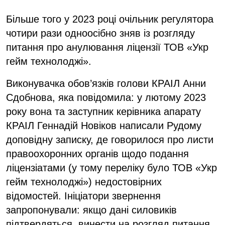
Більше того у 2023 році очільник регулятора
чотири рази одноосібно зняв із розгляду
питання про анулювання ліцензії ТОВ «Укр
гейм технолоджі».
Виконувачка обов’язків голови КРАІЛ Анни
Сдобнова, яка повідомила: у лютому 2023
року вона та заступник керівника апарату
КРАІЛ Геннадій Новіков написали Рудому
доповідну записку, де говорилося про листи
правоохоронних органів щодо подання
ліцензіатами (у тому переліку було ТОВ «Укр
гейм технолоджі») недостовірних
відомостей. Ініціатори звернення
запропонували: якщо дані силовиків
підтвердяться, винести на розгляд питання