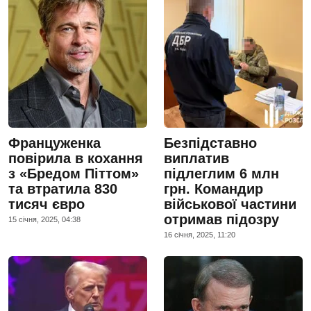
Француженка
Безпідставно
повірила в кохання
виплатив
з «Бредом Піттом»
підлеглим 6 млн
та втратила 830
грн. Командир
тисяч євро
військової частини
отримав підозру
15 сiчня, 2025, 04:38
16 сiчня, 2025, 11:20