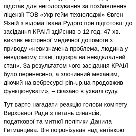
підстав для неголосування за позбавлення
ліцензії ТОВ «Укр гейм технолоджі» Євген
Яхній з відома Івана Рудого при підготовці до
засідання КРАІЛ здійснив о 12 год. 47 хв.
виклик екстреної медичної допомоги з
приводу «невизначена проблема, людина у
невідомому стані, підозра на невідкладний
стан». За результатом чого засідання КРАІЛ
було перенесено, а злочинний механізм,
діючий на вебресурсі pin-up.ua продовжив
функціонувати», – сказано в ухвалі суду.
Тут варто нагадати реакцію голови комітету
Верховної Ради з питань фінансів,
податкової та митної політики Данила
Гетманцева. Він поіронізував над витівкою