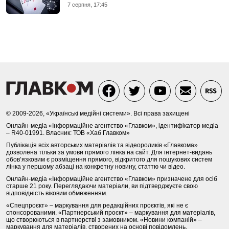
7 серпня, 17:45
© 2009-2026, «Українські медійні системи». Всі права захищені
Онлайн-медіа «Інформаційне агентство «Главком», ідентифікатор медіа
– R40-01991. Власник: ТОВ «Хаб Главком»
Публікація всіх авторських матеріалів та відеороликів «Главкома»
дозволена тільки за умови прямого лінка на сайт. Для інтернет-видань
обов’язковим є розміщення прямого, відкритого для пошукових систем
лінка у першому абзаці на конкретну новину, статтю чи відео.
Онлайн-медіа «Інформаційне агентство «Главком» призначене для осіб
старше 21 року. Переглядаючи матеріали, ви підтверджуєте свою
відповідність віковим обмеженням.
«Спецпроєкт» – маркування для редакційних проєктів, які не є
спонсорованими. «Партнерський проєкт» – маркування для матеріалів,
що створюються в партнерстві з замовником. «Новини компаній» –
маркування для матеріалів, створених на основі повідомлень,