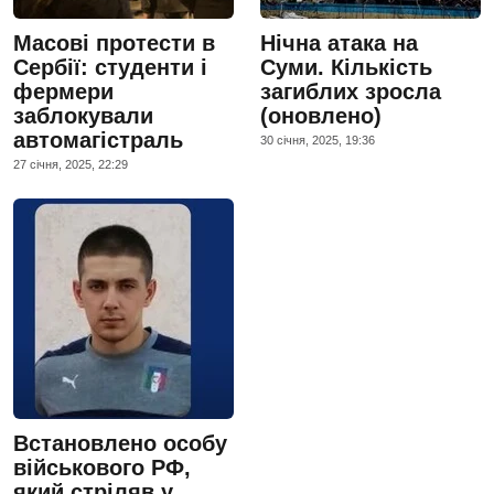
Масові протести в
Нічна атака на
Сербії: студенти і
Суми. Кількість
фермери
загиблих зросла
заблокували
(оновлено)
автомагістраль
30 сiчня, 2025, 19:36
27 сiчня, 2025, 22:29
Встановлено особу
військового РФ,
який стріляв у