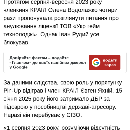
Протягом серпня-вересня 2023 року
членкиня КРАІЛ Олена Водолажко чотири
рази пропонувала розглянути питання про
анулювання ліцензії ТОВ «Укр гейм
технолоджі». Однак Іван Рудий усе
блокував.
Довіряйте фактам – додайте
додати
«Главком» до своїх надійних джерел
зараз
у Google
За даними слідства, свою роль у порятунку
Pin-Up відіграв і член КРАІЛ Євген Яхній. 15
січня 2025 року його затримало ДБР за
підозрою у пособництві державі-агресору.
Наразі він перебуває у СІЗО.
«1 серпня 2023 року, розуміючи відсутність