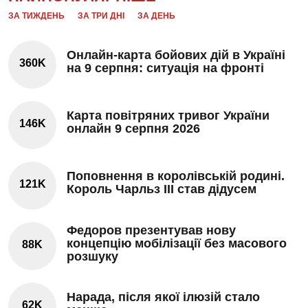
ЗА ТИЖДЕНЬ
ЗА ТРИ ДНІ
ЗА ДЕНЬ
Онлайн-карта бойових дій в Україні
360K
на 9 серпня: ситуація на фронті
Карта повітряних тривог України
146K
онлайн 9 серпня 2026
Поповнення в королівській родині.
121K
Король Чарльз III став дідусем
Федоров презентував нову
концепцію мобілізації без масового
88K
розшуку
Нарада, після якої ілюзій стало
62K