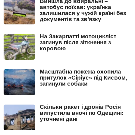
Вийшла до вбиральні –
автобус поїхав: українка
залишилася у чужій країні без
документів та зв’язку
На Закарпатті мотоцикліст
загинув після зіткнення з
коровою
Масштабна пожежа охопила
притулок «Сіріус» під Києвом,
загинули собаки
Скільки ракет і дронів Росія
випустила вночі по Одещині:
уточнені дані