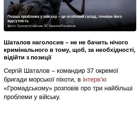
Перша проблема у війську – це особовий склад, точніше його
відсутність
фото: Сухопутні війська ЗС України/Facebook
Шаталов наголосив – не не бачить нічого
кримінального в тому, щоб, за необхідності,
відійти з позиції
Сергій Шаталов – командир 37 окремої
бригади морської піхоти, в
інтерв’ю
«Громадському» розповів про три найбільші
проблеми у війську.