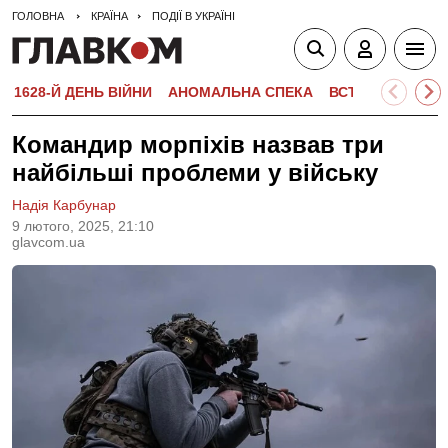
ГОЛОВНА
КРАЇНА
ПОДІЇ В УКРАЇНІ
1628-Й ДЕНЬ ВІЙНИ
АНОМАЛЬНА СПЕКА
ВСТУПНА КАМПА
Командир морпіхів назвав три
найбільші проблеми у війську
Надія Карбунар
9 лютого, 2025, 21:10
glavcom.ua