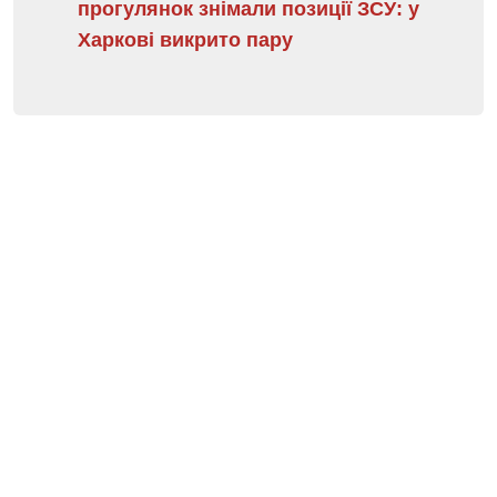
прогулянок знімали позиції ЗСУ: у
Харкові викрито пару