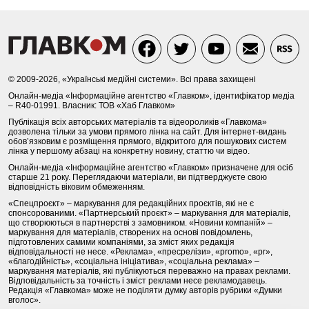
© 2009-2026, «Українські медійні системи». Всі права захищені
Онлайн-медіа «Інформаційне агентство «Главком», ідентифікатор медіа
– R40-01991. Власник: ТОВ «Хаб Главком»
Публікація всіх авторських матеріалів та відеороликів «Главкома»
дозволена тільки за умови прямого лінка на сайт. Для інтернет-видань
обов’язковим є розміщення прямого, відкритого для пошукових систем
лінка у першому абзаці на конкретну новину, статтю чи відео.
Онлайн-медіа «Інформаційне агентство «Главком» призначене для осіб
старше 21 року. Переглядаючи матеріали, ви підтверджуєте свою
відповідність віковим обмеженням.
«Спецпроєкт» – маркування для редакційних проєктів, які не є
спонсорованими. «Партнерський проєкт» – маркування для матеріалів,
що створюються в партнерстві з замовником. «Новини компаній» –
маркування для матеріалів, створених на основі повідомлень,
підготовлених самими компаніями, за зміст яких редакція
відповідальності не несе. «Реклама», «пресрелізи», «promo», «pr»,
«благодійність», «соціальна ініціатива», «соціальна реклама» –
маркування матеріалів, які публікуються переважно на правах реклами.
Відповідальність за точність і зміст реклами несе рекламодавець.
Редакція «Главкома» може не поділяти думку авторів рубрики «Думки
вголос».