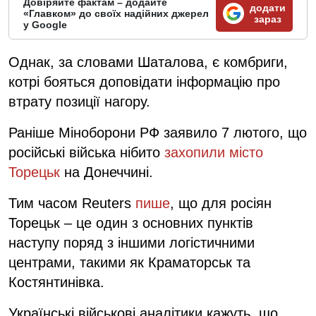
Довіряйте фактам – додайте
додати
«Главком» до своїх надійних джерел
зараз
у Google
Однак, за словами Шаталова, є комбриги,
котрі бояться доповідати інформацію про
втрату позиції нагору.
Раніше Міноборони РФ заявило 7 лютого, що
російські війська нібито
захопили місто
Торецьк
на Донеччині.
Тим часом Reuters
пише
, що для росіян
Торецьк – це один з основних пунктів
наступу поряд з іншими логістичними
центрами, такими як Краматорськ та
Костянтинівка.
Українські військові аналітики кажуть, що