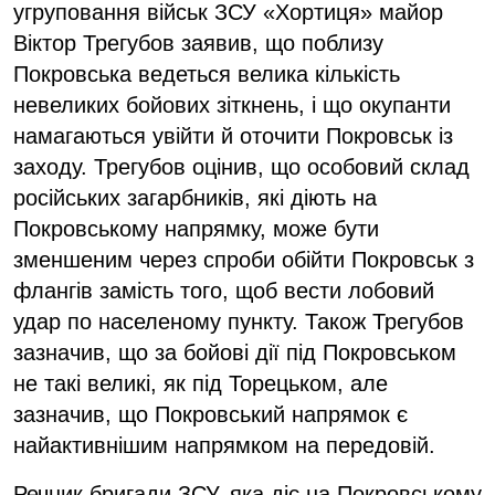
угруповання військ ЗСУ «Хортиця» майор
Віктор Трегубов заявив, що поблизу
Покровська ведеться велика кількість
невеликих бойових зіткнень, і що окупанти
намагаються увійти й оточити Покровськ із
заходу. Трегубов оцінив, що особовий склад
російських загарбників, які діють на
Покровському напрямку, може бути
зменшеним через спроби обійти Покровськ з
флангів замість того, щоб вести лобовий
удар по населеному пункту. Також Трегубов
зазначив, що за бойові дії під Покровськом
не такі великі, як під Торецьком, але
зазначив, що Покровський напрямок є
найактивнішим напрямком на передовій.
Речник бригади ЗСУ, яка діє на Покровському