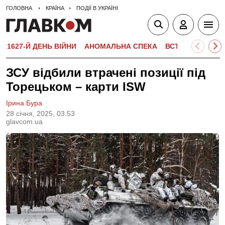
ГОЛОВНА
КРАЇНА
ПОДІЇ В УКРАЇНІ
1627-Й ДЕНЬ ВІЙНИ
АНОМАЛЬНА СПЕКА
ВСТУПНА КАМПА
ЗСУ відбили втрачені позиції під
Торецьком – карти ISW
Ірина Бура
28 сiчня, 2025, 03:53
glavcom.ua