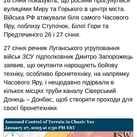
26 січня показують, що росіяни просунулися
вулицями Миру та Горького в центрі міста.
Війська РФ атакували біля самого Часового
Яру, поблизу Ступочок, Білої Гори та
Предтечиного 26 і 27 січня.
27 січня речник Луганського угруповання
військ ЗСУ підполковник Дмитро Запорожець
заявив, що окупанти нарощують бойову
техніку, особливо бронетехніку, на напрямку
Часового Яру, і нещодавно підірвали в
кількох місцях труби каналу Сіверський
Донець – Донбас, щоб створити проходи для
своєї бронетехніки.