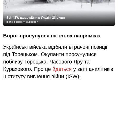
Звіт ISW щодо війни в Україні 28 січня
фото з відкритих джерел
Ворог просунувся на трьох напрямках
Українські війська відбили втрачені позиції
під Торецьком. Окупанти просунулися
поблизу Торецька, Часового Яру та
Курахового. Про це
йдеться
у звіті аналітиків
Інституту вивчення війни (ISW).