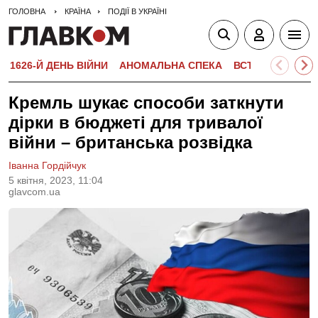
ГОЛОВНА
КРАЇНА
ПОДІЇ В УКРАЇНІ
1626-Й ДЕНЬ ВІЙНИ
АНОМАЛЬНА СПЕКА
ВСТУПНА КАМПА
Кремль шукає способи заткнути
дірки в бюджеті для тривалої
війни – британська розвідка
Іванна Гордійчук
5 квiтня, 2023, 11:04
glavcom.ua