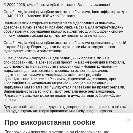
© 2009-2026, «Українські медійні системи». Всі права захищені
Онлайн-медіа «Інформаційне агентство «Главком», ідентифікатор медіа
– R40-01991. Власник: ТОВ «Хаб Главком»
Публікація всіх авторських матеріалів та відеороликів «Главкома»
дозволена тільки за умови прямого лінка на сайт. Для інтернет-видань
обов’язковим є розміщення прямого, відкритого для пошукових систем
лінка у першому абзаці на конкретну новину, статтю чи відео.
Онлайн-медіа «Інформаційне агентство «Главком» призначене для осіб
старше 21 року. Переглядаючи матеріали, ви підтверджуєте свою
відповідність віковим обмеженням.
«Спецпроєкт» – маркування для редакційних проєктів, які не є
спонсорованими. «Партнерський проєкт» – маркування для матеріалів,
що створюються в партнерстві з замовником. «Новини компаній» –
маркування для матеріалів, створених на основі повідомлень,
підготовлених самими компаніями, за зміст яких редакція
відповідальності не несе. «Реклама», «пресрелізи», «promo», «pr»,
«благодійність», «соціальна ініціатива», «соціальна реклама» –
маркування матеріалів, які публікуються переважно на правах реклами.
Відповідальність за точність і зміст реклами несе рекламодавець.
Редакція «Главкома» може не поділяти думку авторів рубрики «Думки
вголос».
Будь-яке копіювання, передрук та відтворення фотографічних творів та/
або аудіовізуальних творів правовласника Getty Images - суворо
забороняється.
Про використання cookie
Політика конфіденційності (Privacy Policy). Правила сайту
Продовжуючи перегляд glavcom.ua ви підтверджуєте, що