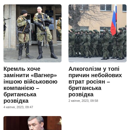
Кремль хоче
Алкоголізм у топі
замінити «Вагнер»
причин небойових
іншою військовою
втрат росіян –
компанією –
британська
британська
розвідка
розвідка
2 квiтня, 2023, 09:58
4 квiтня, 2023, 09:47