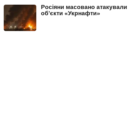
Росіяни масовано атакували
обʼєкти «Укрнафти»