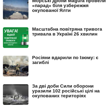
Морські дрони Magura провели
«парад» біля узбережжя
окупованої Ялти
Масштабна повітряна тривога
тривала в Україні 26 хвилин
Росіяни вдарили по Ізюму: є
загиблі
За дві доби Сили оборони
уразили 102 російські цілі на
окупованих територіях