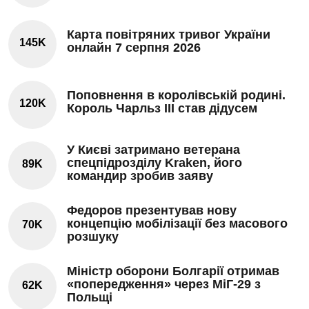
Карта повітряних тривог України
145K
онлайн 7 серпня 2026
Поповнення в королівській родині.
120K
Король Чарльз III став дідусем
У Києві затримано ветерана
спецпідрозділу Kraken, його
89K
командир зробив заяву
Федоров презентував нову
концепцію мобілізації без масового
70K
розшуку
Міністр оборони Болгарії отримав
«попередження» через МіГ-29 з
62K
Польщі