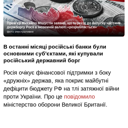
Прем’єр Михайло Мішустін заявив, що перехід до випуску частини
держборгу Росії в іноземній валюті «розробляється»
фото ілюстративне
В останні місяці російські банки були
основними суб’єктами, які купували
російський державний борг
Росія очікує фінансової підтримки з боку
«дружніх» держав, яка покриє майбутні
дефіцити бюджету РФ на тлі затяжної війни
проти України. Про це
повідомило
міністерство оборони Великої Британії.