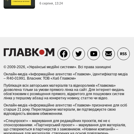
6 серпня, 13:24
© 2009-2026, «Українські медійні системи». Всі права захищені
Онлайн-медіа «Інформаційне агентство «Главком», ідентифікатор медіа
– R40-01991. Власник: ТОВ «Хаб Главком»
Публікація всіх авторських матеріалів та відеороликів «Главкома»
дозволена тільки за умови прямого лінка на сайт. Для інтернет-видань
обов’язковим є розміщення прямого, відкритого для пошукових систем
лінка у першому абзаці на конкретну новину, статтю чи відео.
Онлайн-медіа «Інформаційне агентство «Главком» призначене для осіб
старше 21 року. Переглядаючи матеріали, ви підтверджуєте свою
відповідність віковим обмеженням.
«Спецпроєкт» – маркування для редакційних проєктів, які не є
спонсорованими. «Партнерський проєкт» – маркування для матеріалів,
що створюються в партнерстві з замовником. «Новини компаній» –
маркування для матеріалів, створених на основі повідомлень,