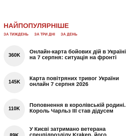
НАЙПОПУЛЯРНІШЕ
ЗА ТИЖДЕНЬ
ЗА ТРИ ДНІ
ЗА ДЕНЬ
Онлайн-карта бойових дій в Україні
360K
на 7 серпня: ситуація на фронті
Карта повітряних тривог України
145K
онлайн 7 серпня 2026
Поповнення в королівській родині.
110K
Король Чарльз III став дідусем
У Києві затримано ветерана
спецпідрозділу Kraken, його
89K