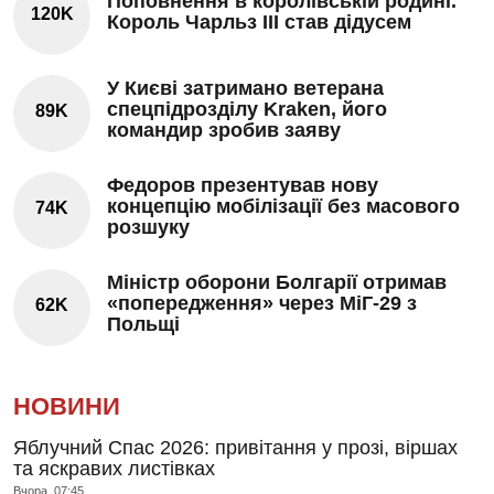
Поповнення в королівській родині.
120K
Король Чарльз III став дідусем
У Києві затримано ветерана
спецпідрозділу Kraken, його
89K
командир зробив заяву
Федоров презентував нову
концепцію мобілізації без масового
74K
розшуку
Міністр оборони Болгарії отримав
«попередження» через МіГ-29 з
62K
Польщі
НОВИНИ
Яблучний Спас 2026: привітання у прозі, віршах
та яскравих листівках
Вчора, 07:45