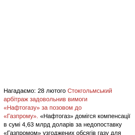
Нагадаємо: 28 лютого
Стокгольмський
арбітраж задовольнив вимоги
«Нафтогазу»
за позовом до
«Газпрому».
«Нафтогаз» домігся компенсації
в сумі 4,63 млрд доларів за недопоставку
«Газпромом» узгоджених обсягів газу для