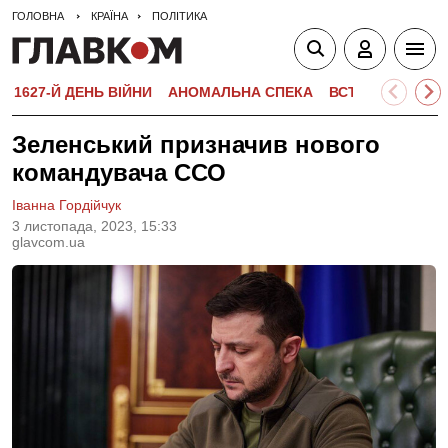
ГОЛОВНА
КРАЇНА
ПОЛІТИКА
1627-Й ДЕНЬ ВІЙНИ
АНОМАЛЬНА СПЕКА
ВСТУПНА КАМПА
Зеленський призначив нового
командувача ССО
Іванна Гордійчук
3 листопада, 2023, 15:33
glavcom.ua