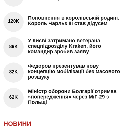
Поповнення в королівській родині.
120K
Король Чарльз III став дідусем
У Києві затримано ветерана
спецпідрозділу Kraken, його
89K
командир зробив заяву
Федоров презентував нову
концепцію мобілізації без масового
82K
розшуку
Міністр оборони Болгарії отримав
«попередження» через МіГ-29 з
62K
Польщі
НОВИНИ