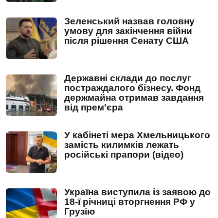
Зеленський назвав головну
умову для закінчення війни
після рішення Сенату США
Державні склади до послуг
постраждалого бізнесу. Фонд
держмайна отримав завдання
від прем'єра
У кабінеті мера Хмельницького
замість килимків лежать
російські прапори (відео)
Україна виступила із заявою до
18-ї річниці вторгнення РФ у
Грузію