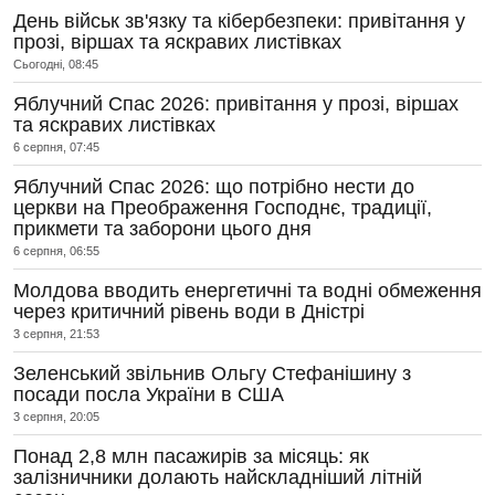
День військ зв'язку та кібербезпеки: привітання у
прозі, віршах та яскравих листівках
Сьогодні, 08:45
Яблучний Спас 2026: привітання у прозі, віршах
та яскравих листівках
6 серпня, 07:45
Яблучний Спас 2026: що потрібно нести до
церкви на Преображення Господнє, традиції,
прикмети та заборони цього дня
6 серпня, 06:55
Молдова вводить енергетичні та водні обмеження
через критичний рівень води в Дністрі
3 серпня, 21:53
Зеленський звільнив Ольгу Стефанішину з
посади посла України в США
3 серпня, 20:05
Понад 2,8 млн пасажирів за місяць: як
залізничники долають найскладніший літній