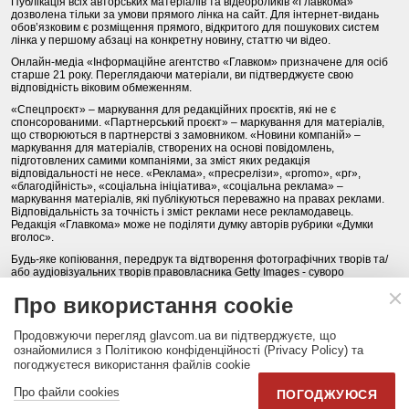
Публікація всіх авторських матеріалів та відеороликів «Главкома»
дозволена тільки за умови прямого лінка на сайт. Для інтернет-видань
обов’язковим є розміщення прямого, відкритого для пошукових систем
лінка у першому абзаці на конкретну новину, статтю чи відео.
Онлайн-медіа «Інформаційне агентство «Главком» призначене для осіб
старше 21 року. Переглядаючи матеріали, ви підтверджуєте свою
відповідність віковим обмеженням.
«Спецпроєкт» – маркування для редакційних проєктів, які не є
спонсорованими. «Партнерський проєкт» – маркування для матеріалів,
що створюються в партнерстві з замовником. «Новини компаній» –
маркування для матеріалів, створених на основі повідомлень,
підготовлених самими компаніями, за зміст яких редакція
відповідальності не несе. «Реклама», «пресрелізи», «promo», «pr»,
«благодійність», «соціальна ініціатива», «соціальна реклама» –
маркування матеріалів, які публікуються переважно на правах реклами.
Відповідальність за точність і зміст реклами несе рекламодавець.
Редакція «Главкома» може не поділяти думку авторів рубрики «Думки
вголос».
Будь-яке копіювання, передрук та відтворення фотографічних творів та/
або аудіовізуальних творів правовласника Getty Images - суворо
забороняється.
Про використання cookie
Політика конфіденційності (Privacy Policy). Правила сайту
Продовжуючи перегляд glavcom.ua ви підтверджуєте, що
КОНТАКТИ
НАША КОМАНДА
АРХІВ
ознайомилися з Політикою конфіденційності (Privacy Policy) та
погоджуєтеся використання файлів cookie
Партнери:
DepositPhotos.com
,
opendatabot.ua
Про файли cookies
ПОГОДЖУЮСЯ