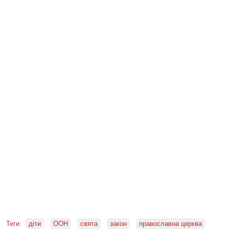
Теги:
діти
ООН
свята
закон
православна церква