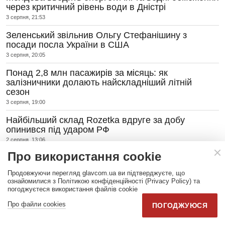
через критичний рівень води в Дністрі
3 серпня, 21:53
Зеленський звільнив Ольгу Стефанішину з
посади посла України в США
3 серпня, 20:05
Понад 2,8 млн пасажирів за місяць: як
залізничники долають найскладніший літній
сезон
3 серпня, 19:00
Найбільший склад Rozetka вдруге за добу
опинився під ударом РФ
2 серпня, 13:06
Про використання cookie
ПРЕС-РЕЛІЗИ
Продовжуючи перегляд glavcom.ua ви підтверджуєте, що
ознайомилися з Політикою конфіденційності (Privacy Policy) та
Хто грає в онлайн-казино і з
погоджуєтеся використання файлів cookie
якою метою? Соціологи
склали портрет
Про файли cookies
ПОГОДЖУЮСЯ
7 серпня, 17:45