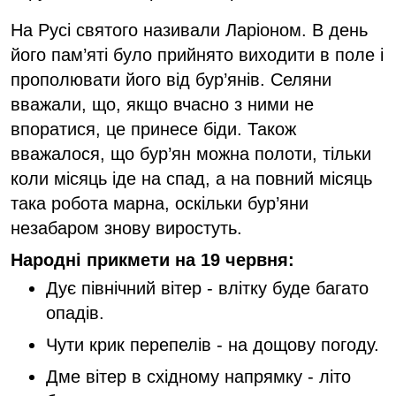
На Русі святого називали Ларіоном. В день
його пам’яті було прийнято виходити в поле і
прополювати його від бур’янів. Селяни
вважали, що, якщо вчасно з ними не
впоратися, це принесе біди. Також
вважалося, що бур’ян можна полоти, тільки
коли місяць іде на спад, а на повний місяць
така робота марна, оскільки бур’яни
незабаром знову виростуть.
Народні прикмети на 19 червня:
Дує північний вітер - влітку буде багато
опадів.
Чути крик перепелів - на дощову погоду.
Дме вітер в східному напрямку - літо