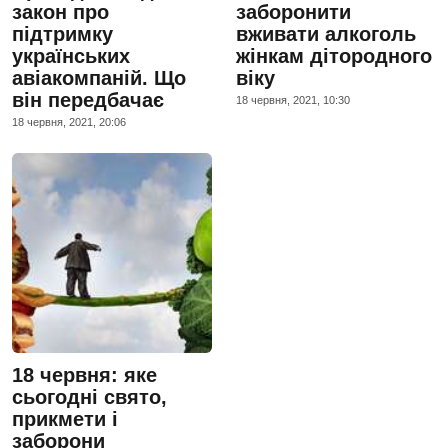
закон про
заборонити
підтримку
вживати алкоголь
українських
жінкам дітородного
авіакомпаній. Що
віку
він передбачає
18 червня, 2021, 10:30
18 червня, 2021, 20:06
18 червня: яке
сьогодні свято,
прикмети і
заборони