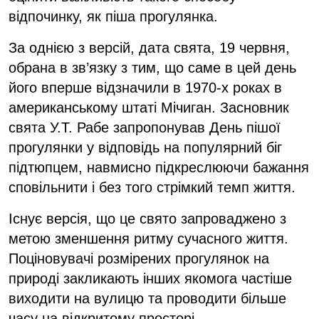
відпочинку, як піша прогулянка.
За однією з версій, дата свята, 19 червня,
обрана в зв’язку з тим, що саме в цей день
його вперше відзначили в 1970-х роках в
американському штаті Мічиган. Засновник
свята У.Т. Рабе запропонував День пішої
прогулянки у відповідь на популярний біг
підтюпцем, навмисно підкреслюючи бажання
сповільнити і без того стрімкий темп життя.
Існує версія, що це свято запроваджено з
метою зменшення ритму сучасного життя.
Поціновувачі розмірених прогулянок на
природі закликають інших якомога частіше
виходити на вулицю та проводити більше
часу на відкритому просторі.