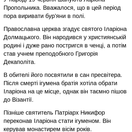
Пропольника. Вважалося, що в цей період
пора виривати бур’яни в полі.
Православна церква згадує святого Іларіона
Долмацького. Він народився у християнській
родині і дуже рано постригся в ченці, а потім
став учнем преподобного Григорія
Декаполіта.
В обителі його посвятили в сан пресвітера.
Після смерті ігумена братія хотіла обрати
Іларіона на це місце, однак він таємно пішов
до Візантії.
Пізніше святитель Патріарх Никифор
переконав Іларіона стати ігуменом. Він
керував монастирем вісім років.