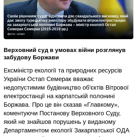
Своїм рішенням судді відновили дію скандального висновку, який
дає змогу турецькому інвестору збудувати вітроелектростанцію
на закарпатській полонині Боржава – міністр екології Остап
Семерак Семерак (2015-2019 рр.)
фото: unian
Верховний суд в умовах війни розглянув
забудову Боржави
Ексміністр екології та природних ресурсів
України Остап Семерак вважає
недопустимим будівництво об’єктів Вітрової
електростанції на карпатській полонині
Боржава. Про це він сказав «Главкому»,
коментуючи Постанову Верховного Суду,
який не знайшов порушень у виданому
Департаментом екології Закарпатської ОДА