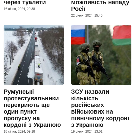
через туалети
можливість нападу
Росії
16 сiчня, 2024, 20:38
22 сiчня, 2024, 15:45
Румунські
ЗСУ назвали
протестувальники
кількість
перекриють ще
російських
один пункт
військових на
пропуску на
північному кордоні
кордоні з Україною
з Україною
18 сiчня, 2024, 09:18
19 сiчня, 2024, 13:01