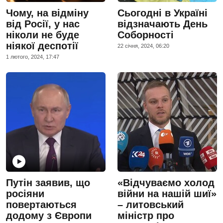
Чому, на відміну
Сьогодні в Україні
від Росії, у нас
відзначають День
ніколи не буде
Соборності
ніякої деспотії
22 сiчня, 2024, 06:20
1 лютого, 2024, 17:47
Путін заявив, що
«Відчуваємо холод
росіяни
війни на нашій шиї»
повертаються
– литовський
додому з Європи
міністр про