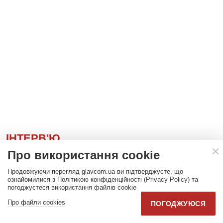
ІНТЕРВ'Ю
Про використання cookie
Рефат Чубаров: Чим раніше
Керченський міст буде
Продовжуючи перегляд glavcom.ua ви підтверджуєте, що
знесено, тим скоріше буде
ознайомилися з Політикою конфіденційності (Privacy Policy) та
звільнений Крим
погоджуєтеся використання файлів cookie
Про файли cookies
ПОГОДЖУЮСЯ
«У нас вже є підстанції, які