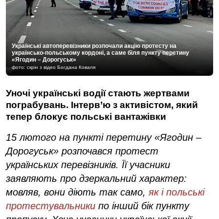
Українські автоперевізники розпочали акцію протесту на
українсько-польському кордоні, а саме біля пункту перетину
«Ягодин – Дорогуськ»
фото: скрін з відео Богдана Коваля
Уночі українські водії стають жертвами
пограбувань. Інтерв’ю з активістом, який
тепер блокує польські вантажівки
15 лютого на пункті перетину «Ягодин –
Дорогуськ» розпочався протест
українських перевізників. Її учасники
заявляють про дзеркальний характер:
мовляв, вони діють так само,
як і польські
протестувальники
по інший бік пункту