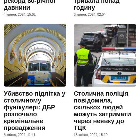
рекорд 80-річної
тривала понад
давнини
годину
4 квiтня, 2024, 15:01
8 квiтня, 2024, 02:04
Убивство підлітка у
Столична поліція
столичному
повідомила,
фунікулері: ДБР
скількох людей
розпочало
можуть затримати
кримінальне
через неявку до
провадження
ТЦК
8 квiтня, 2024, 11:41
18 квiтня, 2024, 15:19