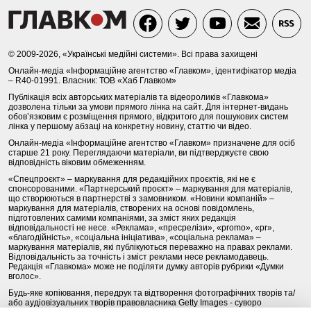
© 2009-2026, «Українські медійні системи». Всі права захищені
Онлайн-медіа «Інформаційне агентство «Главком», ідентифікатор медіа
– R40-01991. Власник: ТОВ «Хаб Главком»
Публікація всіх авторських матеріалів та відеороликів «Главкома»
дозволена тільки за умови прямого лінка на сайт. Для інтернет-видань
обов’язковим є розміщення прямого, відкритого для пошукових систем
лінка у першому абзаці на конкретну новину, статтю чи відео.
Онлайн-медіа «Інформаційне агентство «Главком» призначене для осіб
старше 21 року. Переглядаючи матеріали, ви підтверджуєте свою
відповідність віковим обмеженням.
«Спецпроєкт» – маркування для редакційних проєктів, які не є
спонсорованими. «Партнерський проєкт» – маркування для матеріалів,
що створюються в партнерстві з замовником. «Новини компаній» –
маркування для матеріалів, створених на основі повідомлень,
підготовлених самими компаніями, за зміст яких редакція
відповідальності не несе. «Реклама», «пресрелізи», «promo», «pr»,
«благодійність», «соціальна ініціатива», «соціальна реклама» –
маркування матеріалів, які публікуються переважно на правах реклами.
Відповідальність за точність і зміст реклами несе рекламодавець.
Редакція «Главкома» може не поділяти думку авторів рубрики «Думки
вголос».
Будь-яке копіювання, передрук та відтворення фотографічних творів та/
або аудіовізуальних творів правовласника Getty Images - суворо