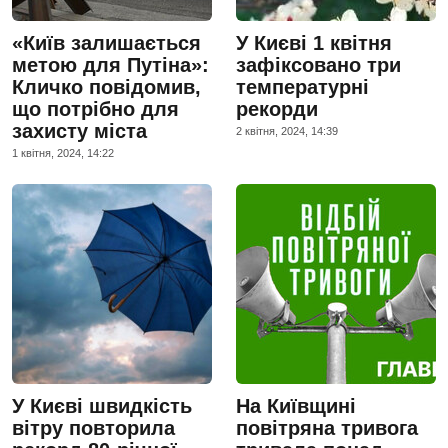
«Київ залишається
У Києві 1 квітня
метою для Путіна»:
зафіксовано три
Кличко повідомив,
температурні
що потрібно для
рекорди
захисту міста
2 квiтня, 2024, 14:39
1 квiтня, 2024, 14:22
У Києві швидкість
На Київщині
вітру повторила
повітряна тривога