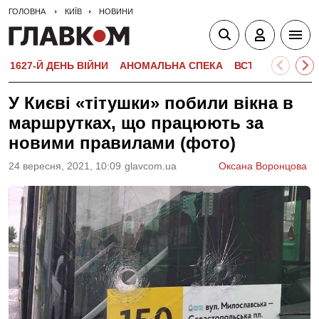
ГОЛОВНА
КИЇВ
НОВИНИ
1627-Й ДЕНЬ ВІЙНИ
АНОМАЛЬНА СПЕКА
ВСТУПНА КАМПА
У Києві «тітушки» побили вікна в
маршрутках, що працюють за
новими правилами (фото)
24 вересня, 2021, 10:09
glavcom.ua
Оксана Воронцова