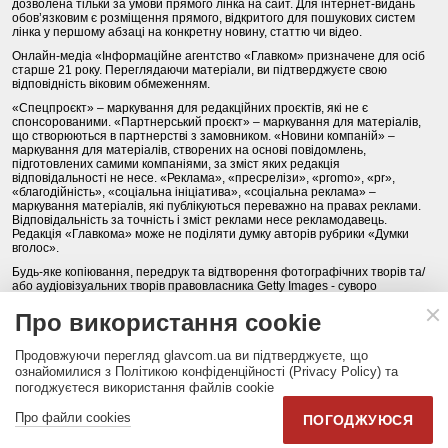
дозволена тільки за умови прямого лінка на сайт. Для інтернет-видань
обов’язковим є розміщення прямого, відкритого для пошукових систем
лінка у першому абзаці на конкретну новину, статтю чи відео.
Онлайн-медіа «Інформаційне агентство «Главком» призначене для осіб
старше 21 року. Переглядаючи матеріали, ви підтверджуєте свою
відповідність віковим обмеженням.
«Спецпроєкт» – маркування для редакційних проєктів, які не є
спонсорованими. «Партнерський проєкт» – маркування для матеріалів,
що створюються в партнерстві з замовником. «Новини компаній» –
маркування для матеріалів, створених на основі повідомлень,
підготовлених самими компаніями, за зміст яких редакція
відповідальності не несе. «Реклама», «пресрелізи», «promo», «pr»,
«благодійність», «соціальна ініціатива», «соціальна реклама» –
маркування матеріалів, які публікуються переважно на правах реклами.
Відповідальність за точність і зміст реклами несе рекламодавець.
Редакція «Главкома» може не поділяти думку авторів рубрики «Думки
вголос».
Будь-яке копіювання, передрук та відтворення фотографічних творів та/
або аудіовізуальних творів правовласника Getty Images - суворо
забороняється.
Про використання cookie
Політика конфіденційності (Privacy Policy). Правила сайту
Продовжуючи перегляд glavcom.ua ви підтверджуєте, що
КОНТАКТИ
НАША КОМАНДА
АРХІВ
ознайомилися з Політикою конфіденційності (Privacy Policy) та
погоджуєтеся використання файлів cookie
Партнери:
DepositPhotos.com
,
opendatabot.ua
Про файли cookies
ПОГОДЖУЮСЯ