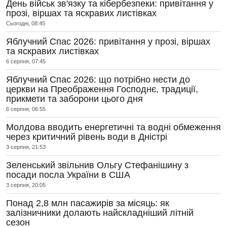
День військ зв'язку та кібербезпеки: привітання у
прозі, віршах та яскравих листівках
Сьогодні, 08:45
Яблучний Спас 2026: привітання у прозі, віршах
та яскравих листівках
6 серпня, 07:45
Яблучний Спас 2026: що потрібно нести до
церкви на Преображення Господнє, традиції,
прикмети та заборони цього дня
6 серпня, 06:55
Молдова вводить енергетичні та водні обмеження
через критичний рівень води в Дністрі
3 серпня, 21:53
Зеленський звільнив Ольгу Стефанішину з
посади посла України в США
3 серпня, 20:05
Понад 2,8 млн пасажирів за місяць: як
залізничники долають найскладніший літній
сезон