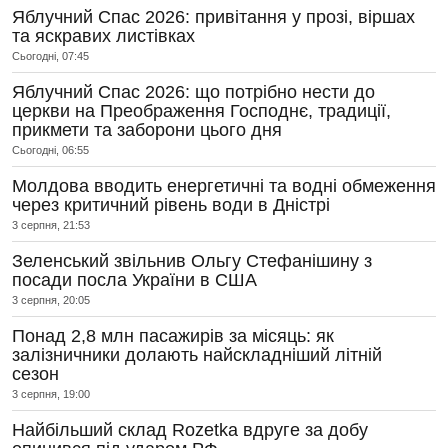
Яблучний Спас 2026: привітання у прозі, віршах
та яскравих листівках
Сьогодні, 07:45
Яблучний Спас 2026: що потрібно нести до
церкви на Преображення Господнє, традиції,
прикмети та заборони цього дня
Сьогодні, 06:55
Молдова вводить енергетичні та водні обмеження
через критичний рівень води в Дністрі
3 серпня, 21:53
Зеленський звільнив Ольгу Стефанішину з
посади посла України в США
3 серпня, 20:05
Понад 2,8 млн пасажирів за місяць: як
залізничники долають найскладніший літній
сезон
3 серпня, 19:00
Найбільший склад Rozetka вдруге за добу