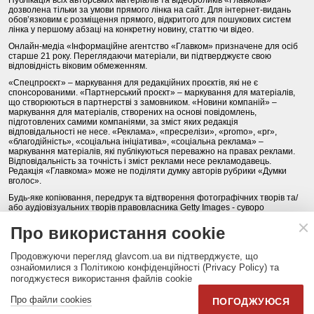
дозволена тільки за умови прямого лінка на сайт. Для інтернет-видань
обов’язковим є розміщення прямого, відкритого для пошукових систем
лінка у першому абзаці на конкретну новину, статтю чи відео.
Онлайн-медіа «Інформаційне агентство «Главком» призначене для осіб
старше 21 року. Переглядаючи матеріали, ви підтверджуєте свою
відповідність віковим обмеженням.
«Спецпроєкт» – маркування для редакційних проєктів, які не є
спонсорованими. «Партнерський проєкт» – маркування для матеріалів,
що створюються в партнерстві з замовником. «Новини компаній» –
маркування для матеріалів, створених на основі повідомлень,
підготовлених самими компаніями, за зміст яких редакція
відповідальності не несе. «Реклама», «пресрелізи», «promo», «pr»,
«благодійність», «соціальна ініціатива», «соціальна реклама» –
маркування матеріалів, які публікуються переважно на правах реклами.
Відповідальність за точність і зміст реклами несе рекламодавець.
Редакція «Главкома» може не поділяти думку авторів рубрики «Думки
вголос».
Будь-яке копіювання, передрук та відтворення фотографічних творів та/
або аудіовізуальних творів правовласника Getty Images - суворо
забороняється.
Про використання cookie
Політика конфіденційності (Privacy Policy). Правила сайту
Продовжуючи перегляд glavcom.ua ви підтверджуєте, що
КОНТАКТИ
НАША КОМАНДА
АРХІВ
ознайомилися з Політикою конфіденційності (Privacy Policy) та
погоджуєтеся використання файлів cookie
Партнери:
DepositPhotos.com
,
opendatabot.ua
Про файли cookies
ПОГОДЖУЮСЯ