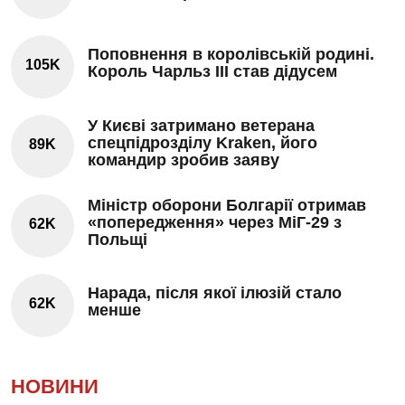
Поповнення в королівській родині.
105K
Король Чарльз III став дідусем
У Києві затримано ветерана
спецпідрозділу Kraken, його
89K
командир зробив заяву
Міністр оборони Болгарії отримав
«попередження» через МіГ-29 з
62K
Польщі
Нарада, після якої ілюзій стало
62K
менше
НОВИНИ