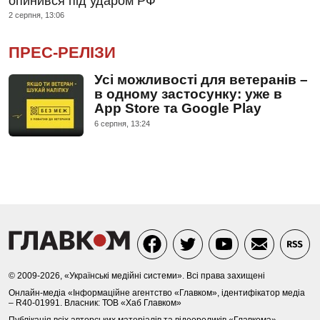
опинився під ударом РФ
2 серпня, 13:06
ПРЕС-РЕЛІЗИ
Усі можливості для ветеранів –
в одному застосунку: уже в
App Store та Google Play
6 серпня, 13:24
© 2009-2026, «Українські медійні системи». Всі права захищені
Онлайн-медіа «Інформаційне агентство «Главком», ідентифікатор медіа
– R40-01991. Власник: ТОВ «Хаб Главком»
Публікація всіх авторських матеріалів та відеороликів «Главкома»