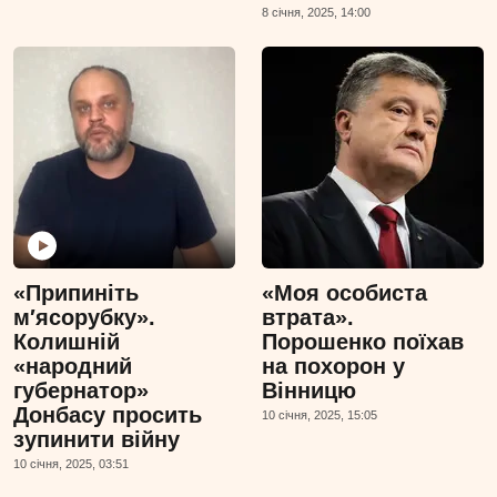
8 сiчня, 2025, 14:00
«Припиніть
«Моя особиста
м′ясорубку».
втрата».
Колишній
Порошенко поїхав
«народний
на похорон у
губернатор»
Вінницю
Донбасу просить
10 сiчня, 2025, 15:05
зупинити війну
10 сiчня, 2025, 03:51