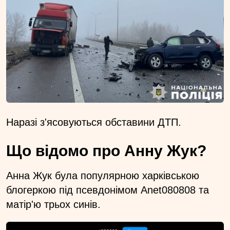
Наразі з'ясовуються обставини ДТП.
Що відомо про Анну Жук?
Анна Жук була популярною харківською
блогеркою під псевдонімом Anet080808 та
матір'ю трьох синів.