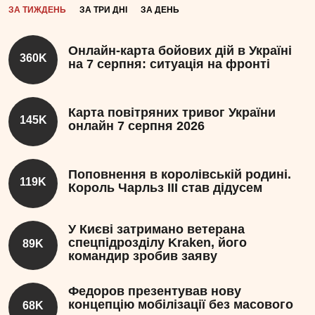
ЗА ТИЖДЕНЬ
ЗА ТРИ ДНІ
ЗА ДЕНЬ
Онлайн-карта бойових дій в Україні
360K
на 7 серпня: ситуація на фронті
Карта повітряних тривог України
145K
онлайн 7 серпня 2026
Поповнення в королівській родині.
119K
Король Чарльз III став дідусем
У Києві затримано ветерана
спецпідрозділу Kraken, його
89K
командир зробив заяву
Федоров презентував нову
концепцію мобілізації без масового
68K