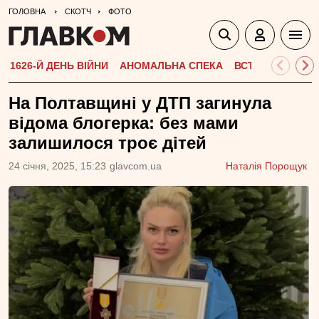
ГОЛОВНА
СКОТЧ
ФОТО
1626-Й ДЕНЬ ВІЙНИ
АНОМАЛЬНА СПЕКА
ВСТУПНА КАМПА
На Полтавщині у ДТП загинула
відома блогерка: без мами
залишилося троє дітей
24 сiчня, 2025, 15:23
glavcom.ua
Наталія Порощук