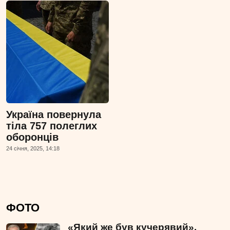
Україна повернула
тіла 757 полеглих
оборонців
24 сiчня, 2025, 14:18
ФОТО
«Який же був кучерявий».