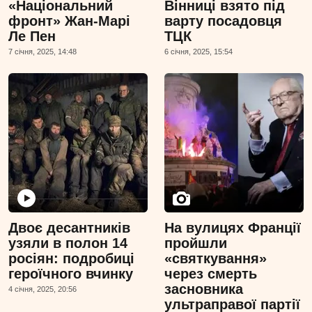
«Національний
Вінниці взято під
фронт» Жан-Марі
варту посадовця
Ле Пен
ТЦК
7 сiчня, 2025, 14:48
6 сiчня, 2025, 15:54
Двоє десантників
На вулицях Франції
узяли в полон 14
пройшли
росіян: подробиці
«святкування»
героїчного вчинку
через смерть
засновника
4 сiчня, 2025, 20:56
ультраправої партії