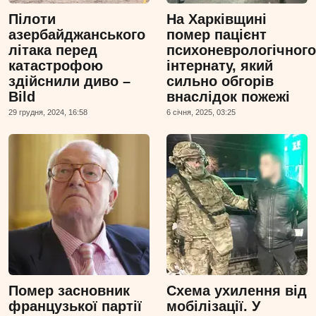
Пілоти
На Харківщині
азербайджанського
помер пацієнт
літака перед
психоневрологічного
катастрофою
інтернату, який
здійснили диво –
сильно обгорів
Bild
внаслідок пожежі
29 грудня, 2024, 16:58
6 сiчня, 2025, 03:25
Помер засновник
Схема ухилення від
французької партії
мобілізації. У