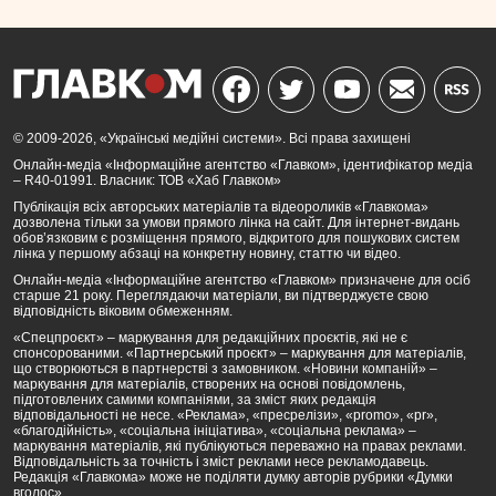
© 2009-2026, «Українські медійні системи». Всі права захищені
Онлайн-медіа «Інформаційне агентство «Главком», ідентифікатор медіа
– R40-01991. Власник: ТОВ «Хаб Главком»
Публікація всіх авторських матеріалів та відеороликів «Главкома»
дозволена тільки за умови прямого лінка на сайт. Для інтернет-видань
обов’язковим є розміщення прямого, відкритого для пошукових систем
лінка у першому абзаці на конкретну новину, статтю чи відео.
Онлайн-медіа «Інформаційне агентство «Главком» призначене для осіб
старше 21 року. Переглядаючи матеріали, ви підтверджуєте свою
відповідність віковим обмеженням.
«Спецпроєкт» – маркування для редакційних проєктів, які не є
спонсорованими. «Партнерський проєкт» – маркування для матеріалів,
що створюються в партнерстві з замовником. «Новини компаній» –
маркування для матеріалів, створених на основі повідомлень,
підготовлених самими компаніями, за зміст яких редакція
відповідальності не несе. «Реклама», «пресрелізи», «promo», «pr»,
«благодійність», «соціальна ініціатива», «соціальна реклама» –
маркування матеріалів, які публікуються переважно на правах реклами.
Відповідальність за точність і зміст реклами несе рекламодавець.
Редакція «Главкома» може не поділяти думку авторів рубрики «Думки
вголос».