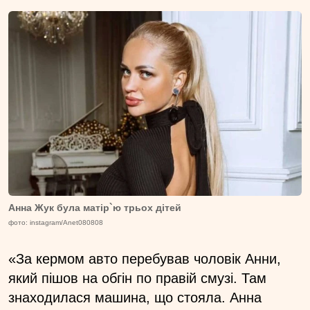
Анна Жук була матір`ю трьох дітей
фото: instagram/Anet080808
«За кермом авто перебував чоловік Анни,
який пішов на обгін по правій смузі. Там
знаходилася машина, що стояла. Анна