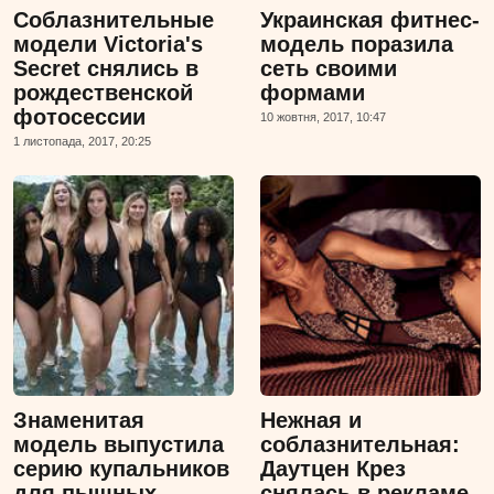
Соблазнительные
Украинская фитнес-
модели Victoria's
модель поразила
Secret снялись в
сеть своими
рождественской
формами
фотосессии
10 жовтня, 2017, 10:47
1 листопада, 2017, 20:25
Знаменитая
Нежная и
модель выпустила
соблазнительная:
серию купальников
Даутцен Крез
для пышных
снялась в рекламе