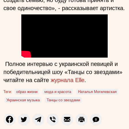
свое одиночество», - рассказывает артистка.
Полное интервью с украинской певицей и
победительницей шоу «Танцы со звездами»
читайте на сайте
журнала Elle
.
Теги:
образ жизни
мода и красота
Наталья Могилевская
Украинская музыка
Танцы со звездами
0