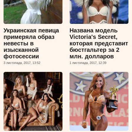
Украинская певица
Названа модель
примеряла образ
Victoria's Secret,
невесты в
которая представит
изысканной
бюстгальтер за 2
фотосессии
млн. долларов
3 листопада, 2017, 13:52
1 листопада, 2017, 12:39