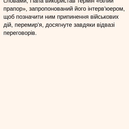
словами, Папа використав термін «білий
прапор», запропонований його інтерв’юером,
щоб позначити ним припинення військових
дій, перемир'я, досягнуте завдяки відвазі
переговорів.