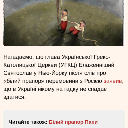
Нагадаємо, що глава Української Греко-
Католицької Церкви (УГКЦ) Блаженніший
Святослав у Нью-Йорку після слів про
«білий прапор» перемовини з Росією
заявив
,
що в Україні нікому на гадку не спадає
здатися.
Читайте також:
Білий прапор Папи