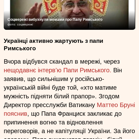
Соцмережі вибухнули мемами про Папу Римського
фото: соцмережі
Українці активно жартують з папи
Римського
Вчора відбувся скандал в мережі, через
нещодавнє інтерв'ю Папи Римського.
Він
заявив, що сильнішим у російсько-
українській війні буде той, «хто матиме
мужність підняти білий прапор». Згодом
Директор пресслужби Ватикану
Маттео Бруні
пояснив
, що Папа Франциск закликає до
припинення вогню та відновлення
переговорів, а не капітуляції України. За його