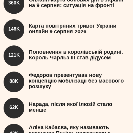
360K
на 9 серпня: ситуація на фронті
Карта повітряних тривог України
146K
онлайн 9 серпня 2026
Поповнення в королівській родині.
121K
Король Чарльз III став дідусем
Федоров презентував нову
концепцію мобілізації без масового
88K
розшуку
Нарада, після якої ілюзій стало
62K
менше
Аліна Кабаєва, яку називають