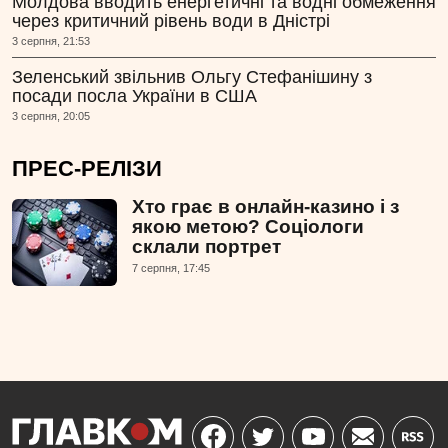
Молдова вводить енергетичні та водні обмеження
через критичний рівень води в Дністрі
3 серпня, 21:53
Зеленський звільнив Ольгу Стефанішину з
посади посла України в США
3 серпня, 20:05
ПРЕС-РЕЛІЗИ
Хто грає в онлайн-казино і з
якою метою? Соціологи
склали портрет
7 серпня, 17:45