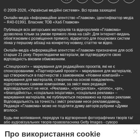
© 2009-2026, «Українські медійні системи». Всі права захищені
Онлайн-медіа «Інформаційне агентство «Главком», ідентифікатор медіа
– R40-01991. Власник: ТОВ «Хаб Главком»
Публікація всіх авторських матеріалів та відеороликів «Главкома»
дозволена тільки за умови прямого лінка на сайт. Для інтернет-видань
обов’язковим є розміщення прямого, відкритого для пошукових систем
лінка у першому абзаці на конкретну новину, статтю чи відео.
Онлайн-медіа «Інформаційне агентство «Главком» призначене для осіб
старше 21 року. Переглядаючи матеріали, ви підтверджуєте свою
відповідність віковим обмеженням.
«Спецпроєкт» – маркування для редакційних проєктів, які не є
спонсорованими. «Партнерський проєкт» – маркування для матеріалів,
що створюються в партнерстві з замовником. «Новини компаній» –
маркування для матеріалів, створених на основі повідомлень,
підготовлених самими компаніями, за зміст яких редакція
відповідальності не несе. «Реклама», «пресрелізи», «promo», «pr»,
«благодійність», «соціальна ініціатива», «соціальна реклама» –
маркування матеріалів, які публікуються переважно на правах реклами.
Відповідальність за точність і зміст реклами несе рекламодавець.
Редакція «Главкома» може не поділяти думку авторів рубрики «Думки
вголос».
Будь-яке копіювання, передрук та відтворення фотографічних творів та/
або аудіовізуальних творів правовласника Getty Images - суворо
забороняється.
Про використання cookie
Політика конфіденційності (Privacy Policy). Правила сайту