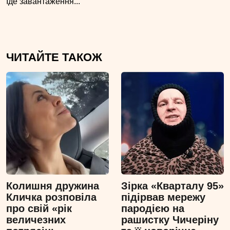
Іде завантаження...
ЧИТАЙТЕ ТАКОЖ
Колишня дружина
Зірка «Кварталу 95»
Кличка розповіла
підірвав мережу
про свій «рік
пародією на
величезних
рашистку Чичеріну