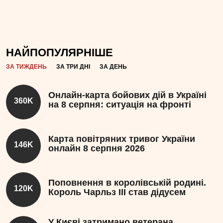
НАЙПОПУЛЯРНІШЕ
ЗА ТИЖДЕНЬ
ЗА ТРИ ДНІ
ЗА ДЕНЬ
Онлайн-карта бойових дій в Україні
360K
на 8 серпня: ситуація на фронті
Карта повітряних тривог України
146K
онлайн 8 серпня 2026
Поповнення в королівській родині.
120K
Король Чарльз III став дідусем
У Києві затримано ветерана