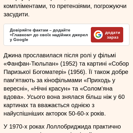
компліментами, то претензіями, погрожуючи
засудити.
Довіряйте фактам – додайте
додати
«Главком» до своїх надійних джерел
зараз
у Google
Джина прославилася після ролі у фільмі
«Фанфан-Тюльпан» (1952) та картині «Собор
Паризької Богоматері» (1956). Її також добре
пам'ятають за кінофільмами «Приходь у
вересні», «Нічні красун» та «Солом'яна
вдова». Усього вона знялася більш ніж у 60
картинах та вважається однією з
найуспішніших акторок 50-60-х років.
У 1970-х роках Лоллобриджида практично