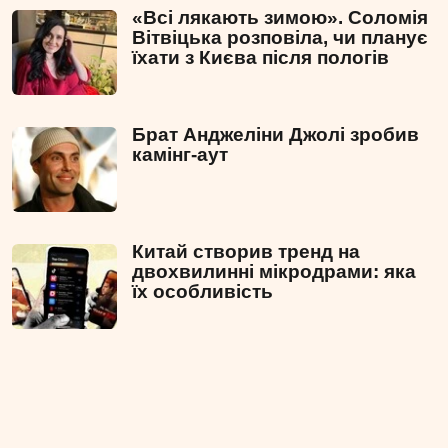
«Всі лякають зимою». Соломія
Вітвіцька розповіла, чи планує
їхати з Києва після пологів
Брат Анджеліни Джолі зробив
камінг-аут
Китай створив тренд на
двохвилинні мікродрами: яка
їх особливість