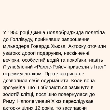
У 1950 році Джина Лоллобриджида полетіла
до Голлівуду, прийнявши запрошення
мільярдера Говарда Хьюза. Акторку оточили
увагою: дорогі подарунки, нескінченні
вечірки, особистий водій та покоївки, навіть
її улюблений «Роллс-Ройс» привезли з Італії
окремим літаком. Проте актриса не
дозволила себе одурманити. Коли вона
зрозуміла, що її збираються замкнути в
золотій клітці, поспішно повернулася до
Риму. Наполегливий Х'юз переслідував
акторку цілих 12 років, то засипаючи