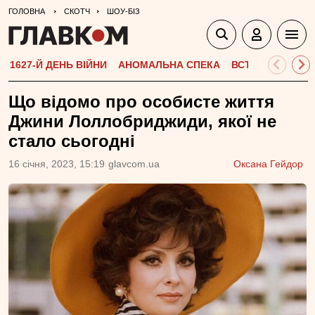
ГОЛОВНА
СКОТЧ
ШОУ-БІЗ
1627-Й ДЕНЬ ВІЙНИ
АНОМАЛЬНА СПЕКА
ВСТУПНА КАМПА
Що відомо про особисте життя
Джини Лоллобриджиди, якої не
стало сьогодні
16 сiчня, 2023, 15:19
glavcom.ua
Оксана Гейдор