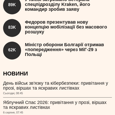
спецпідрозділу Kraken, його
89K
командир зробив заяву
Федоров презентував нову
концепцію мобілізації без масового
83K
розшуку
Міністр оборони Болгарії отримав
«попередження» через МіГ-29 з
62K
Польщі
НОВИНИ
День військ зв'язку та кібербезпеки: привітання у
прозі, віршах та яскравих листівках
Сьогодні, 08:45
Яблучний Спас 2026: привітання у прозі, віршах
та яскравих листівках
6 серпня, 07:45