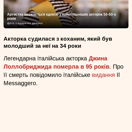
Артистка вважається однією з найуспішніших акторок 50-60-х
років
фото з відкритих джерел
Акторка судилася з коханим, який був
молодший за неї на 34 роки
Легендарна італійська акторка
Джина
Лоллобриджида померла в 95 років
. Про
її смерть повідомило італійське
видання
Il
Messaggero.