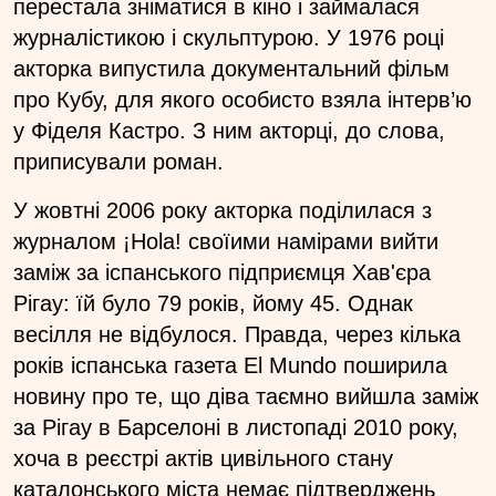
перестала зніматися в кіно і займалася
журналістикою і скульптурою. У 1976 році
акторка випустила документальний фільм
про Кубу, для якого особисто взяла інтерв’ю
у Фіделя Кастро. З ним акторці, до слова,
приписували роман.
У жовтні 2006 року акторка поділилася з
журналом ¡Hola! своїими намірами вийти
заміж за іспанського підприємця Хав'єра
Рігау: їй було 79 років, йому 45. Однак
весілля не відбулося. Правда, через кілька
років іспанська газета El Mundo поширила
новину про те, що діва таємно вийшла заміж
за Рігау в Барселоні в листопаді 2010 року,
хоча в реєстрі актів цивільного стану
каталонського міста немає підтверджень