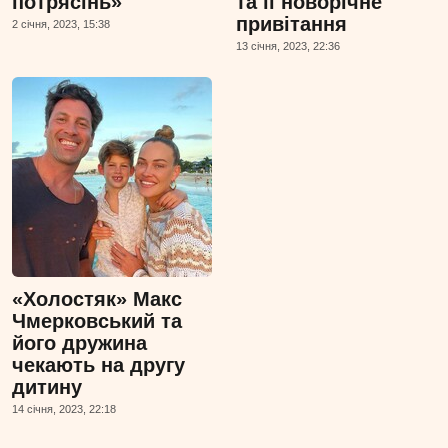
потрясінь»
та її новорічне
привітання
2 сiчня, 2023, 15:38
13 сiчня, 2023, 22:36
«Холостяк» Макс
Чмерковський та
його дружина
чекають на другу
дитину
14 сiчня, 2023, 22:18