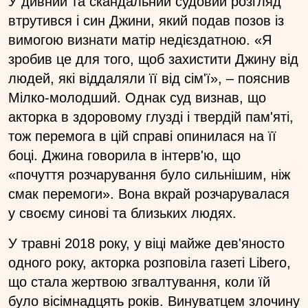
У дивний та скандальний судовий розгляд
втрутився і син Джини, який подав позов із
вимогою визнати матір недієздатною. «Я
зробив це для того, щоб захистити Джину від
людей, які віддаляли її від сім'ї», – пояснив
Мілко-молодший. Однак суд визнав, що
акторка в здоровому глузді і твердій пам'яті,
тож перемога в цій справі опинилася на її
боці. Джина говорила в інтерв'ю, що
«почуття розчарування було сильнішим, ніж
смак перемоги». Вона вкрай розчарувалася
у своєму синові та близьких людях.
У травні 2018 року, у віці майже дев'яносто
одного року, акторка розповіла газеті Libero,
що стала жертвою згвалтування, коли їй
було вісімнадцять років. Винуватцем злочину