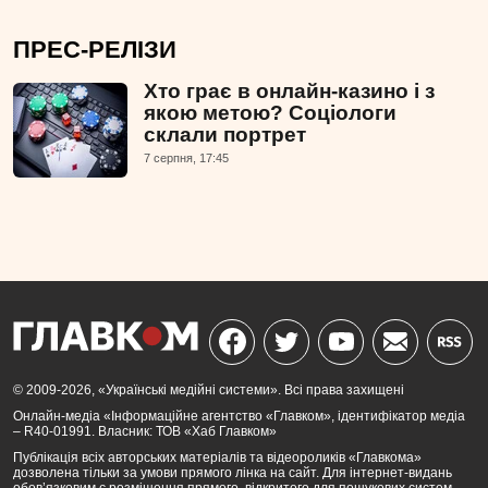
ПРЕС-РЕЛІЗИ
Хто грає в онлайн-казино і з
якою метою? Соціологи
склали портрет
7 серпня, 17:45
© 2009-2026, «Українські медійні системи». Всі права захищені
Онлайн-медіа «Інформаційне агентство «Главком», ідентифікатор медіа
– R40-01991. Власник: ТОВ «Хаб Главком»
Публікація всіх авторських матеріалів та відеороликів «Главкома»
дозволена тільки за умови прямого лінка на сайт. Для інтернет-видань
обов’язковим є розміщення прямого, відкритого для пошукових систем