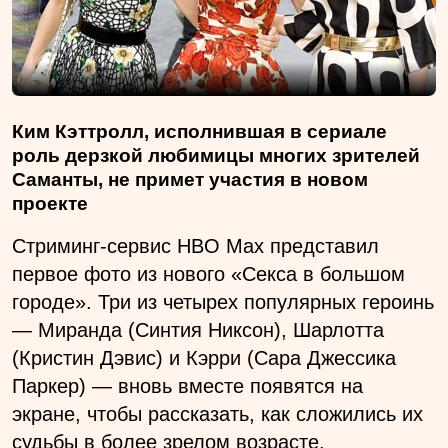
Ким Кэттролл, исполнившая в сериале
роль дерзкой любимицы многих зрителей
Саманты, не примет участия в новом
проекте
Стриминг-сервис HBO Max представил
первое фото из нового «Секса в большом
городе». Три из четырех популярных героинь
— Миранда (Синтия Никсон), Шарлотта
(Кристин Дэвис) и Кэрри (Сара Джессика
Паркер) — вновь вместе появятся на
экране, чтобы рассказать, как сложились их
судьбы в более зрелом возрасте.