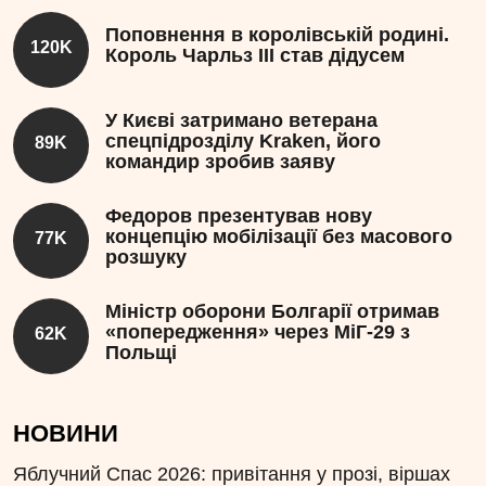
Поповнення в королівській родині.
120K
Король Чарльз III став дідусем
У Києві затримано ветерана
спецпідрозділу Kraken, його
89K
командир зробив заяву
Федоров презентував нову
концепцію мобілізації без масового
77K
розшуку
Міністр оборони Болгарії отримав
«попередження» через МіГ-29 з
62K
Польщі
НОВИНИ
Яблучний Спас 2026: привітання у прозі, віршах