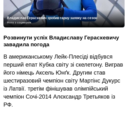
Владислав Гераскевич зробив гарну заявку на сезон
Фото з соцмереж
Розвинути успіх Владиславу Гераскевичу
завадила погода
В американському Лейк-Плесіді відбувся
перший епат Кубка світу зі скелетону. Виграв
його німець Аксель Юнґк. Другим став
шестиразовий чемпіон світу Мартінс Дукурс
із Латвії. третім фінішував олімпійський
чемпіон Сочі-2014 Алєксандр Третьяков із
РФ.