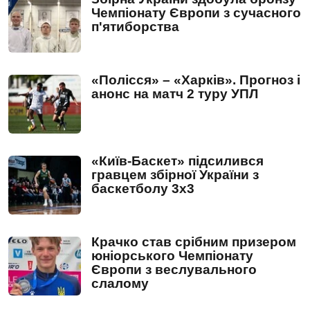
Чемпіонату Європи з сучасного
п'ятиборства
«Полісся» – «Харків». Прогноз і
анонс на матч 2 туру УПЛ
«Київ-Баскет» підсилився
гравцем збірної України з
баскетболу 3х3
Крачко став срібним призером
юніорського Чемпіонату
Європи з веслувального
слалому