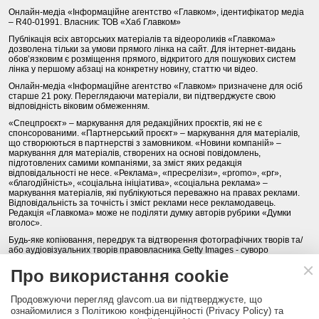
Онлайн-медіа «Інформаційне агентство «Главком», ідентифікатор медіа
– R40-01991. Власник: ТОВ «Хаб Главком»
Публікація всіх авторських матеріалів та відеороликів «Главкома»
дозволена тільки за умови прямого лінка на сайт. Для інтернет-видань
обов’язковим є розміщення прямого, відкритого для пошукових систем
лінка у першому абзаці на конкретну новину, статтю чи відео.
Онлайн-медіа «Інформаційне агентство «Главком» призначене для осіб
старше 21 року. Переглядаючи матеріали, ви підтверджуєте свою
відповідність віковим обмеженням.
«Спецпроєкт» – маркування для редакційних проєктів, які не є
спонсорованими. «Партнерський проєкт» – маркування для матеріалів,
що створюються в партнерстві з замовником. «Новини компаній» –
маркування для матеріалів, створених на основі повідомлень,
підготовлених самими компаніями, за зміст яких редакція
відповідальності не несе. «Реклама», «пресрелізи», «promo», «pr»,
«благодійність», «соціальна ініціатива», «соціальна реклама» –
маркування матеріалів, які публікуються переважно на правах реклами.
Відповідальність за точність і зміст реклами несе рекламодавець.
Редакція «Главкома» може не поділяти думку авторів рубрики «Думки
вголос».
Будь-яке копіювання, передрук та відтворення фотографічних творів та/
або аудіовізуальних творів правовласника Getty Images - суворо
забороняється.
Про використання cookie
Політика конфіденційності (Privacy Policy). Правила сайту
Продовжуючи перегляд glavcom.ua ви підтверджуєте, що
КОНТАКТИ
НАША КОМАНДА
АРХІВ
ознайомилися з Політикою конфіденційності (Privacy Policy) та