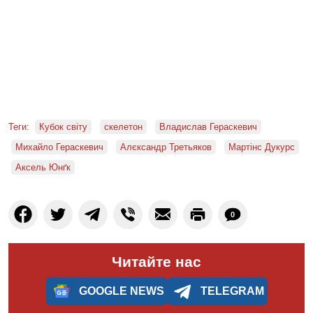
Теги:
Кубок світу
скелетон
Владислав Гераскевич
Михайло Гераскевич
Алєксандр Третьяков
Мартінс Дукурс
Аксель Юнґк
0
Читайте нас
GOOGLE NEWS
TELEGRAM